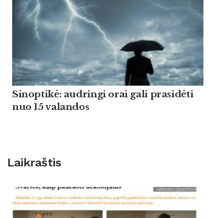
Sinoptikė: audringi orai gali prasidėti
nuo 15 valandos
Laikraštis