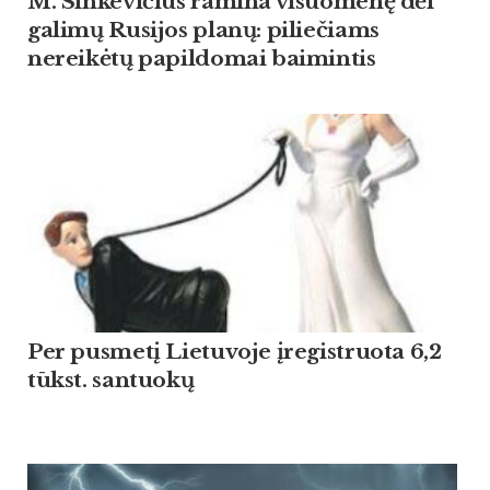
M. Sinkevičius ramina visuomenę dėl
galimų Rusijos planų: piliečiams
nereikėtų papildomai baimintis
Per pusmetį Lietuvoje įregistruota 6,2
tūkst. santuokų