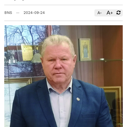
A
-
+
BNS
2024-09-24
A