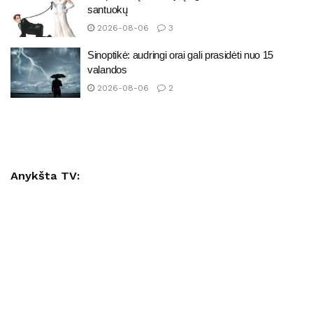
santuokų
2026-08-06
3
Sinoptikė: audringi orai gali prasidėti nuo 15
valandos
2026-08-06
2
Anykšta TV: