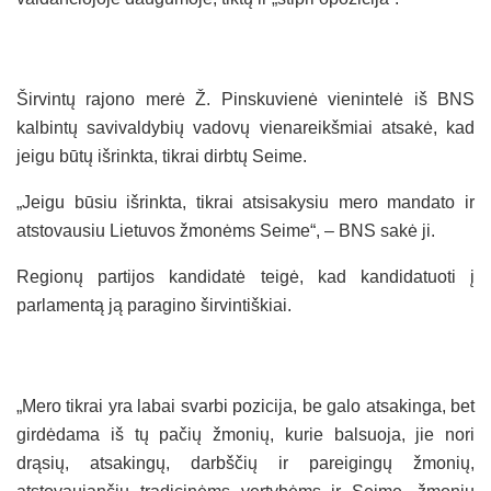
Širvintų rajono merė Ž. Pinskuvienė vienintelė iš BNS
kalbintų savivaldybių vadovų vienareikšmiai atsakė, kad
jeigu būtų išrinkta, tikrai dirbtų Seime.
„Jeigu būsiu išrinkta, tikrai atsisakysiu mero mandato ir
atstovausiu Lietuvos žmonėms Seime“, – BNS sakė ji.
Regionų partijos kandidatė teigė, kad kandidatuoti į
parlamentą ją paragino širvintiškiai.
„Mero tikrai yra labai svarbi pozicija, be galo atsakinga, bet
girdėdama iš tų pačių žmonių, kurie balsuoja, jie nori
drąsių, atsakingų, darbščių ir pareigingų žmonių,