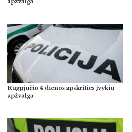
apžvalga
Rugpjūčio 4 dienos apskrities įvykių
apžvalga