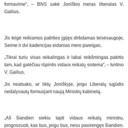
formavime“, – BNS sakė Joniškio meras liberalas V.
Gailius.
Jis teigė reikiamos patirties įgijęs dirbdamas teisėsaugoje,
Seime ir dvi kadencijas eidamas mero pareigas.
„Tikrai turiu visas reikalingas ir labai reikšmingas patirtis
tam, kad galėčiau rūpintis vidaus reikalų sistema“, – tvirtino
V. Gailius.
Jis neatsako, ar liktų Joniškyje, jeigu Liberalų sąjūdis
nedalyvautų formuojant naują Ministrų kabinetą.
„Aš šiandien siekiu tapti vidaus reikalų ministru,
prognozuoti, kas bus, jeigu bus, nesu pasirengęs šiandien.