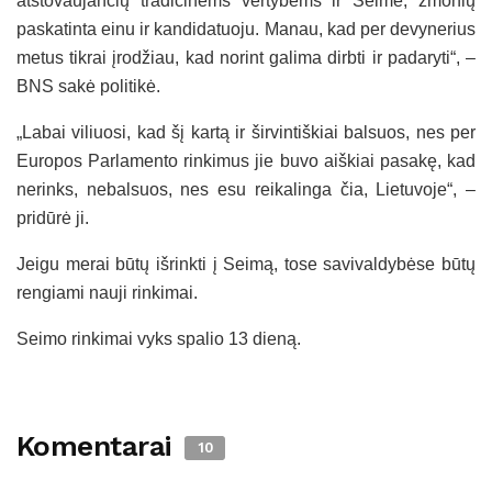
atstovaujančių tradicinėms vertybėms ir Seime, žmonių
paskatinta einu ir kandidatuoju. Manau, kad per devynerius
metus tikrai įrodžiau, kad norint galima dirbti ir padaryti“, –
BNS sakė politikė.
„Labai viliuosi, kad šį kartą ir širvintiškiai balsuos, nes per
Europos Parlamento rinkimus jie buvo aiškiai pasakę, kad
nerinks, nebalsuos, nes esu reikalinga čia, Lietuvoje“, –
pridūrė ji.
Jeigu merai būtų išrinkti į Seimą, tose savivaldybėse būtų
rengiami nauji rinkimai.
Seimo rinkimai vyks spalio 13 dieną.
Komentarai
10