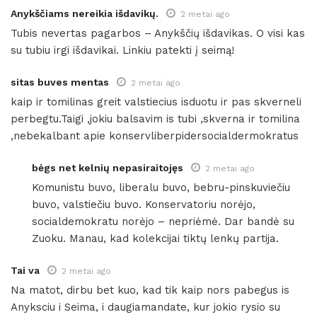
Anykščiams nereikia išdavikų.
2 metai ago
Tubis nevertas pagarbos – Anykščių išdavikas. O visi kas
su tubiu irgi išdavikai. Linkiu patekti į seimą!
sitas buves mentas
2 metai ago
kaip ir tomilinas greit valstiecius isduotu ir pas skverneli
perbegtu.Taigi ,jokiu balsavim is tubi ,skverna ir tomilina
,nebekalbant apie konservliberpidersocialdermokratus
bėgs net kelnių nepasiraitojęs
2 metai ago
Komunistu buvo, liberalu buvo, bebru-pinskuviečiu
buvo, valstiečiu buvo. Konservatoriu norėjo,
socialdemokratu norėjo – nepriėmė. Dar bandė su
Zuoku. Manau, kad kolekcijai tiktų lenkų partija.
Tai va
2 metai ago
Na matot, dirbu bet kuo, kad tik kaip nors pabegus is
Anyksciu i Seima, i daugiamandate, kur jokio rysio su