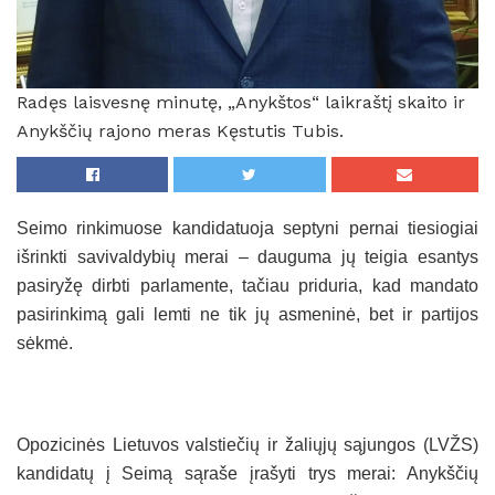
Radęs laisvesnę minutę, „Anykštos“ laikraštį skaito ir
Anykščių rajono meras Kęstutis Tubis.
Seimo rinkimuose kandidatuoja septyni pernai tiesiogiai
išrinkti savivaldybių merai – dauguma jų teigia esantys
pasiryžę dirbti parlamente, tačiau priduria, kad mandato
pasirinkimą gali lemti ne tik jų asmeninė, bet ir partijos
sėkmė.
Opozicinės Lietuvos valstiečių ir žaliųjų sąjungos (LVŽS)
kandidatų į Seimą sąraše įrašyti trys merai: Anykščių