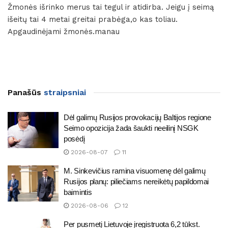
Žmonės išrinko merus tai tegul ir atidirba. Jeigu į seimą
išeitų tai 4 metai greitai prabėga,o kas toliau.
Apgaudinėjami žmonės.manau
Panašūs
straipsniai
Dėl galimų Rusijos provokacijų Baltijos regione
Seimo opozicija žada šaukti neeilinį NSGK
posėdį
2026-08-07
11
M. Sinkevičius ramina visuomenę dėl galimų
Rusijos planų: piliečiams nereikėtų papildomai
baimintis
2026-08-06
12
Per pusmetį Lietuvoje įregistruota 6,2 tūkst.