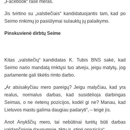
„Facebook“ rašė meras.
Jis tvirtino su „valstiečiais“ kandidatuojantis tam, kad po
Seimo rinkimų jo pasiūlymai sulauktų jų palaikymo.
Pinskuvienė dirbtų Seime
Kitas „valstiečių“ kandidatas K. Tubis BNS sakė, kad
Seimo nario mandatą rinktųsi tuo atveju, jeigu matytų, jog
parlamente gali tikėtis rimto darbo.
„Ar atsisakyčiau mero pareigų? Jeigu matyčiau, kad yra
realus, normalus darbas, kad susidėlioja darbingas
Seimas, o ne rietenų pozicijos, kodėl gi ne? Manau, kad
Lietuvos mastu galima daugiau padaryti“, – teigė jis.
Anot Anykščių mero, tai nebūtinai turėtų būti darbas
valdančiojoje daugumoje, tiktų ir „stipri opozicija“.