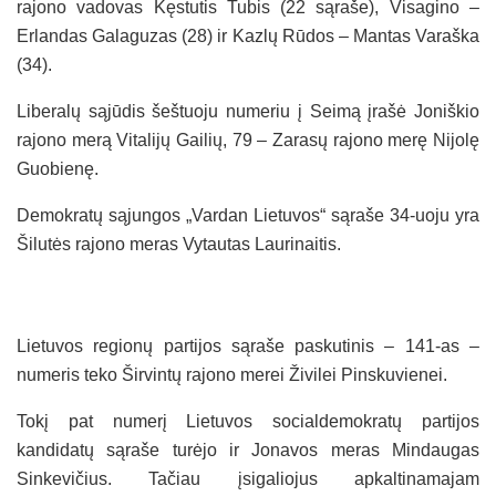
rajono vadovas Kęstutis Tubis (22 sąraše), Visagino –
Erlandas Galaguzas (28) ir Kazlų Rūdos – Mantas Varaška
(34).
Liberalų sąjūdis šeštuoju numeriu į Seimą įrašė Joniškio
rajono merą Vitalijų Gailių, 79 – Zarasų rajono merę Nijolę
Guobienę.
Demokratų sąjungos „Vardan Lietuvos“ sąraše 34-uoju yra
Šilutės rajono meras Vytautas Laurinaitis.
Lietuvos regionų partijos sąraše paskutinis – 141-as –
numeris teko Širvintų rajono merei Živilei Pinskuvienei.
Tokį pat numerį Lietuvos socialdemokratų partijos
kandidatų sąraše turėjo ir Jonavos meras Mindaugas
Sinkevičius. Tačiau įsigaliojus apkaltinamajam