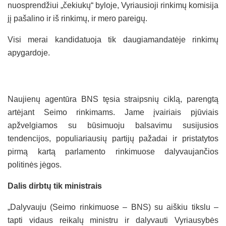
nuosprendžiui „čekiukų“ byloje, Vyriausioji rinkimų komisija
jį pašalino ir iš rinkimų, ir mero pareigų.
Visi merai kandidatuoja tik daugiamandatėje rinkimų
apygardoje.
Naujienų agentūra BNS tęsia straipsnių ciklą, parengtą
artėjant Seimo rinkimams. Jame įvairiais pjūviais
apžvelgiamos su būsimuoju balsavimu susijusios
tendencijos, populiariausių partijų pažadai ir pristatytos
pirmą kartą parlamento rinkimuose dalyvaujančios
politinės jėgos.
Dalis dirbtų tik ministrais
„Dalyvauju (Seimo rinkimuose – BNS) su aiškiu tikslu –
tapti vidaus reikalų ministru ir dalyvauti Vyriausybės