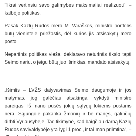
Tikrai vertinsiu savo galimybes maksimaliai realizuoti“, –
kalbėjo politikas.
Pasak Kazlų Rūdos mero M. Varaškos, ministro portfelis
būtų vienintelė priežastis, dėl kurios jis atsisakytų mero
posto.
Nepartinis politikas viešai deklaravo neturintis tikslo tapti
Seimo nariu, o jeigu būtų juo išrinktas, mandato atsisakytų.
„Išimtis – LVŽS dalyvavimas Seimo daugumoje ir jos
matymas, jog galėčiau atsakingai vykdyti ministro
pareigas. Iš mano pusės jokių sąlygų tokiems postams
nėra. Sąjungoje pakanka žmonių ir be manęs, galinčių
dirbti Vyriausybėje. Tad tikimybė, kad baigčiau darbą Kazlų
Rūdos savivaldybėje yra lygi 1 proc., ir tai man priimtina“, –