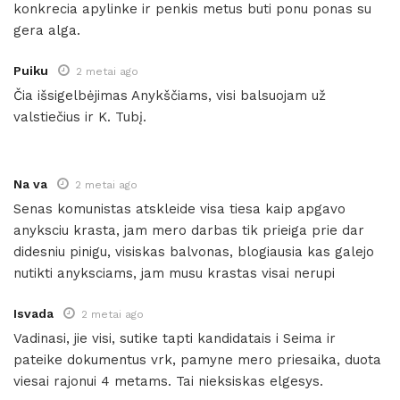
konkrecia apylinke ir penkis metus buti ponu ponas su
gera alga.
Puiku
2 metai ago
Čia išsigelbėjimas Anykščiams, visi balsuojam už
valstiečius ir K. Tubį.
Na va
2 metai ago
Senas komunistas atskleide visa tiesa kaip apgavo
anyksciu krasta, jam mero darbas tik prieiga prie dar
didesniu pinigu, visiskas balvonas, blogiausia kas galejo
nutikti anyksciams, jam musu krastas visai nerupi
Isvada
2 metai ago
Vadinasi, jie visi, sutike tapti kandidatais i Seima ir
pateike dokumentus vrk, pamyne mero priesaika, duota
viesai rajonui 4 metams. Tai nieksiskas elgesys.