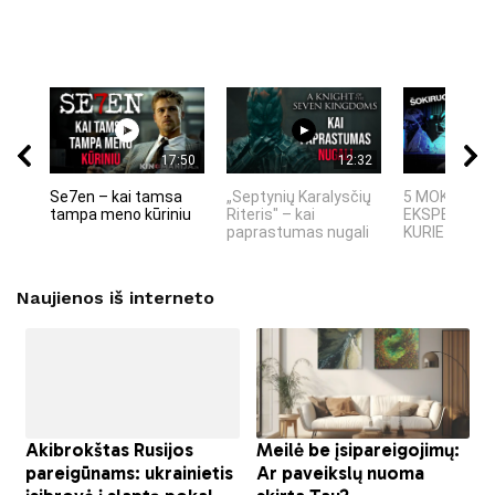
17:50
12:32
Se7en – kai tamsa
„Septynių Karalysčių
5 MOKSLINIA
tampa meno kūriniu
Riteris" – kai
EKSPERIMEN
paprastumas nugali
KURIE SUKRĖT
Naujienos iš interneto