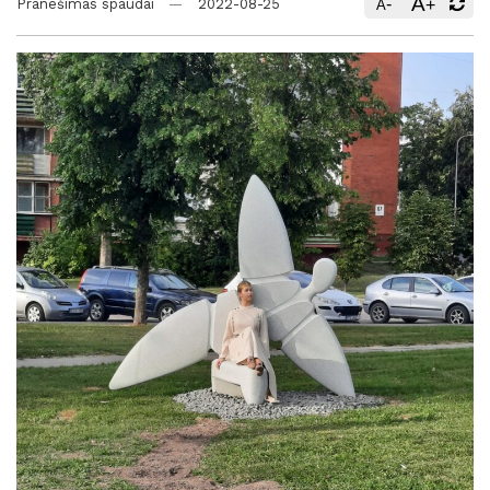
A
-
+
Pranešimas spaudai
2022-08-25
A