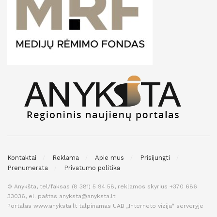
Kontaktai
Reklama
Apie mus
Prisijungti
Prenumerata
Privatumo politika
© Anykšta, tel/faksas (8 381) 5 94 58, reklamos skyrius +370 686
33036, el. paštas anyksta@anyksta.lt
Portalas www.anyksta.lt talpinamas UAB „Interneto vizija“ serveryje