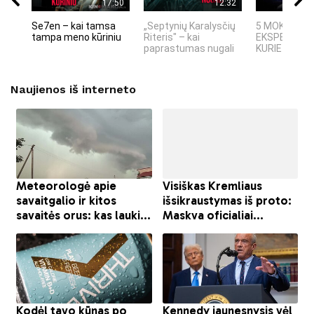
17:50
12:32
Se7en – kai tamsa
„Septynių Karalysčių
5 MOKSLINIA
tampa meno kūriniu
Riteris" – kai
EKSPERIMEN
paprastumas nugali
KURIE SUKRĖT
Naujienos iš interneto