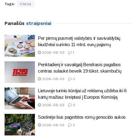
Tags:
Utena
Panašūs
straipsniai
Per pirmą pusmetį valstybės ir savivaldybių
biudžetai surinko 11 mlrd. eurų pajamų
2026-08-03
1
Penktadienį ir savaitgalį Bendrasis pagalbos
centras sulaukė beveik 19 tūkst. skambučių
2026-08-03
0
Lietuvoje turinio kūrėjai už reklamą uždirba iki 6
kartų mažiau: kreiptasi į Europos Komisiją
2026-08-03
0
Sostinėje bus pagerbtos romų genocido aukos
2026-08-03
3