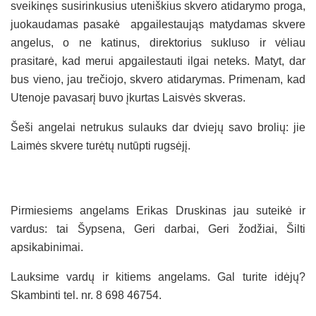
sveikinęs susirinkusius uteniškius skvero atidarymo proga,
juokaudamas pasakė apgailestaująs matydamas skvere
angelus, o ne katinus, direktorius sukluso ir vėliau
prasitarė, kad merui apgailestauti ilgai neteks. Matyt, dar
bus vieno, jau trečiojo, skvero atidarymas. Primenam, kad
Utenoje pavasarį buvo įkurtas Laisvės skveras.
Šeši angelai netrukus sulauks dar dviejų savo brolių: jie
Laimės skvere turėtų nutūpti rugsėjį.
Pirmiesiems angelams Erikas Druskinas jau suteikė ir
vardus: tai Šypsena, Geri darbai, Geri žodžiai, Šilti
apsikabinimai.
Lauksime vardų ir kitiems angelams. Gal turite idėjų?
Skambinti tel. nr. 8 698 46754.