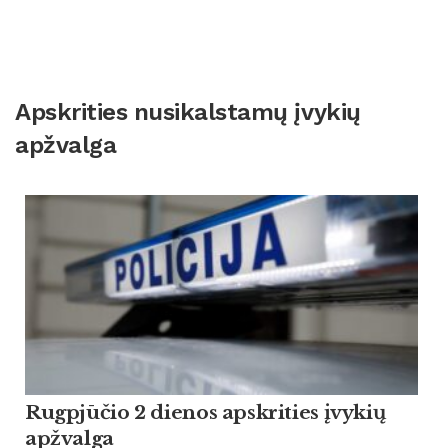
Apskrities nusikalstamų įvykių
apžvalga
Rugpjūčio 2 dienos apskrities įvykių
apžvalga