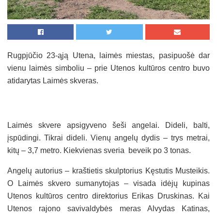
Rugpjūčio 23-ąją Utena, laimės miestas, pasipuošė dar
vienu laimės simboliu – prie Utenos kultūros centro buvo
atidarytas Laimės skveras.
Laimės skvere apsigyveno šeši angelai. Dideli, balti,
įspūdingi. Tikrai dideli. Vienų angelų dydis – trys metrai,
kitų – 3,7 metro. Kiekvienas sveria beveik po 3 tonas.
Angelų autorius – kraštietis skulptorius Kęstutis Musteikis.
O Laimės skvero sumanytojas – visada idėjų kupinas
Utenos kultūros centro direktorius Erikas Druskinas. Kai
Utenos rajono savivaldybės meras Alvydas Katinas,