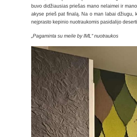
buvo didžiausias priešas mano nelaimei ir mano vi
akyse prieš pat finalą. Na o man labai džiugu, 
neįprasto kepinio nuotraukomis pasidalijo deserti
„Pagaminta su meile by IML“ nuotraukos