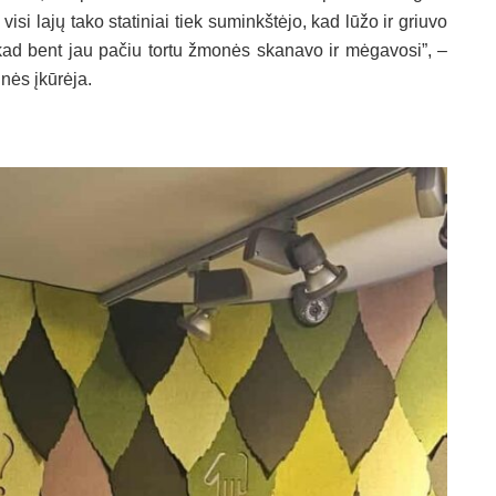
si lajų tako statiniai tiek suminkštėjo, kad lūžo ir griuvo
kad bent jau pačiu tortu žmonės skanavo ir mėgavosi”, –
nės įkūrėja.