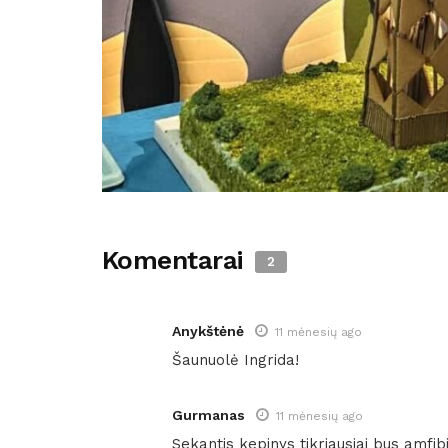
Komentarai
2
Anykštėnė
11 mėnesių ago
Šaunuolė Ingrida!
Gurmanas
11 mėnesių ago
Sekantis kepinys tikriausiai bus amfibi