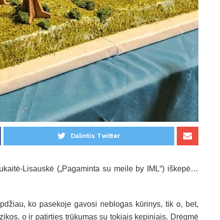
Dalintis Twitter
tiukaitė-Lisauskė („Pagaminta su meile by IML“) iškepė…
ipdžiau, ko pasekoje gavosi neblogas kūrinys, tik o, bet,
izikos, o ir patirties trūkumas su tokiais kepiniais. Drėgmė