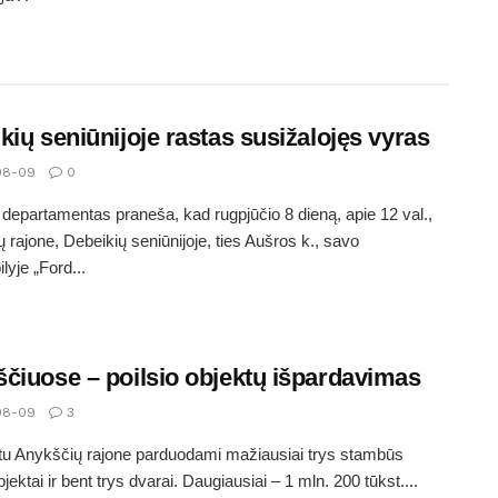
kių seniūnijoje rastas susižalojęs vyras
08-09
0
s departamentas praneša, kad rugpjūčio 8 dieną, apie 12 val.,
 rajone, Debeikių seniūnijoje, ties Aušros k., savo
lyje „Ford...
čiuose – poilsio objektų išpardavimas
08-09
3
u Anykščių rajone parduodami mažiausiai trys stambūs
bjektai ir bent trys dvarai. Daugiausiai – 1 mln. 200 tūkst....