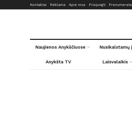
Kontaktai
Reklama
Apie mus
Prisijungti
Prenumerata
Naujienos Anykščiuose
Nusikalstamų 
Anykšta TV
Laisvalaikis