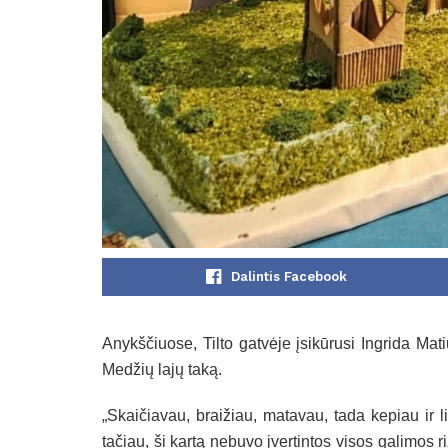
Dalintis Facebook
Anykščiuose, Tilto gatvėje įsikūrusi Ingrida Ma
Medžių lajų taką.
„Skaičiavau, braižiau, matavau, tada kepiau ir l
tačiau, ši kartą nebuvo įvertintos visos galimos r