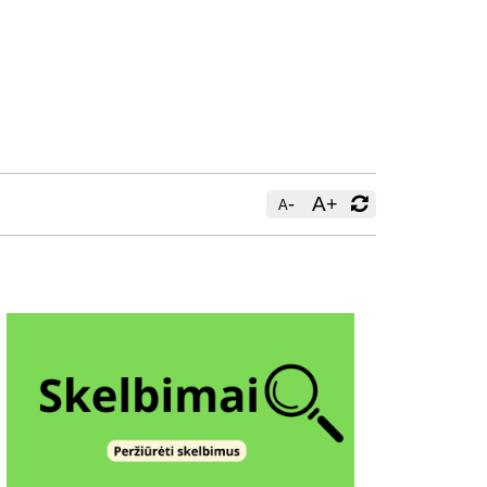
-
A
+
A