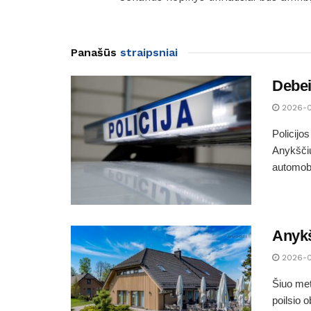
Panašūs
straipsniai
Debei
2026-
Policijo
Anykščių
automobi
Anykš
2026-
Šiuo met
poilsio o