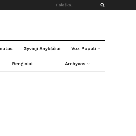
rmatas
Gyvieji Anykščiai
Vox Populi
Renginiai
Archyvas