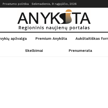
Privatumo politika
Sekmadienis, 9 rugpjūčio, 2026
įvykių apžvalga
Premium Anykšta
Aukštaitiškas fo
Skelbimai
Prenumerata