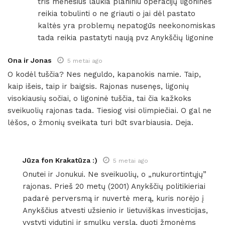
tris mėnesius laukia planiniu operacijų ligoninės
reikia tobulinti o ne griauti o jai dėl pastato
kaltės yra problemų nepatogūs neekonomiskas
tada reikia pastatyti naują pvz Anykščių ligonine
Ona ir Jonas
5 metai ago
O kodėl tuščia? Nes neguldo, kapanokis namie. Taip,
kaip išeis, taip ir baigsis. Rajonas nusenęs, ligonių
visokiausių sočiai, o ligoninė tuščia, tai čia kažkoks
sveikuolių rajonas tada. Tiesiog visi olimpiečiai. O gal ne
lėšos, o žmonių sveikata turi būt svarbiausia. Deja.
Jūza fon Krakatūza :)
5 metai ago
Onutei ir Jonukui. Ne sveikuolių, o „nukurortintųjų”
rajonas. Prieš 20 metų (2001) Anykščių politikieriai
padarė perversmą ir nuvertė merą, kuris norėjo į
Anykščius atvesti užsienio ir lietuviškas investicijas,
vystyti vidutinį ir smulkų verslą, duoti žmonėms