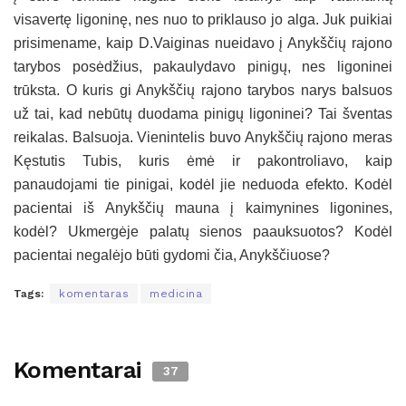
visavertę ligoninę, nes nuo to priklauso jo alga. Juk puikiai
prisimename, kaip D.Vaiginas nueidavo į Anykščių rajono
tarybos posėdžius, pakaulydavo pinigų, nes ligoninei
trūksta. O kuris gi Anykščių rajono tarybos narys balsuos
už tai, kad nebūtų duodama pinigų ligoninei? Tai šventas
reikalas. Balsuoja. Vienintelis buvo Anykščių rajono meras
Kęstutis Tubis, kuris ėmė ir pakontroliavo, kaip
panaudojami tie pinigai, kodėl jie neduoda efekto. Kodėl
pacientai iš Anykščių mauna į kaimynines ligonines,
kodėl? Ukmergėje palatų sienos paauksuotos? Kodėl
pacientai negalėjo būti gydomi čia, Anykščiuose?
Tags:
komentaras
medicina
Komentarai
37