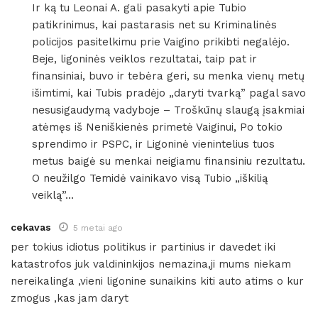
Ir ką tu Leonai A. gali pasakyti apie Tubio
patikrinimus, kai pastarasis net su Kriminalinės
policijos pasitelkimu prie Vaigino prikibti negalėjo.
Beje, ligoninės veiklos rezultatai, taip pat ir
finansiniai, buvo ir tebėra geri, su menka vienų metų
išimtimi, kai Tubis pradėjo „daryti tvarką” pagal savo
nesusigaudymą vadyboje – Troškūnų slaugą įsakmiai
atėmęs iš Neniškienės primetė Vaiginui, Po tokio
sprendimo ir PSPC, ir Ligoninė vienintelius tuos
metus baigė su menkai neigiamu finansiniu rezultatu.
O neužilgo Temidė vainikavo visą Tubio „iškilią
veiklą”…
cekavas
5 metai ago
per tokius idiotus politikus ir partinius ir davedet iki
katastrofos juk valdininkijos nemazina,ji mums niekam
nereikalinga ,vieni ligonine sunaikins kiti auto atims o kur
zmogus ,kas jam daryt