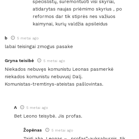
specislistų, suremontuoti visi skyriai,
atidarytas naujas priėmimo skyrius , po
reformos dar tik stiprės nes važiuos
kaimynai, kurių valdžia apsileidus
b
5 metai ago
labai teisingai zmogus pasake
Gryna teisibė
5 metai ago
Niekados nebuvęs komunistu Leonas pasmerkė
niekados komunistu nebuvusį Dalį.
Komunistas-tremtinys-ateistas pašlovintas.
A
5 metai ago
Bet Leono teisybė. Jis profas.
Žopėnas
5 metai ago
Taigi aha, Leonas – „profas”-auksaburnis, tik