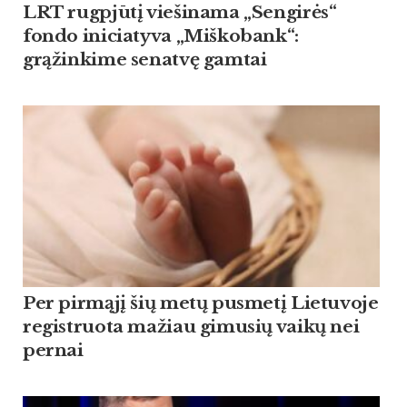
LRT rugpjūtį viešinama „Sengirės“
fondo iniciatyva „Miškobank“:
grąžinkime senatvę gamtai
Per pirmąjį šių metų pusmetį Lietuvoje
registruota mažiau gimusių vaikų nei
pernai