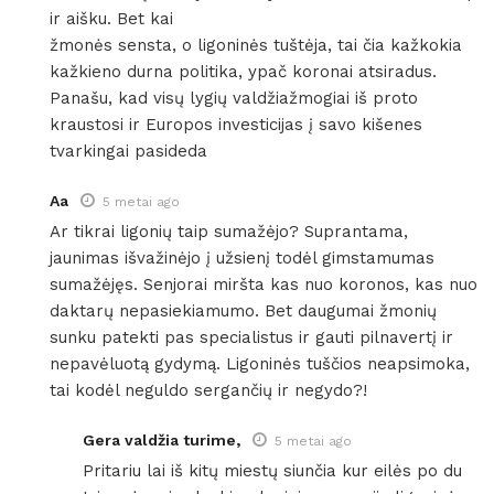
ir aišku. Bet kai
žmonės sensta, o ligoninės tuštėja, tai čia kažkokia
kažkieno durna politika, ypač koronai atsiradus.
Panašu, kad visų lygių valdžiažmogiai iš proto
kraustosi ir Europos investicijas į savo kišenes
tvarkingai pasideda
Aa
5 metai ago
Ar tikrai ligonių taip sumažėjo? Suprantama,
jaunimas išvažinėjo į užsienį todėl gimstamumas
sumažėjęs. Senjorai miršta kas nuo koronos, kas nuo
daktarų nepasiekiamumo. Bet daugumai žmonių
sunku patekti pas specialistus ir gauti pilnavertį ir
nepavėluotą gydymą. Ligoninės tuščios neapsimoka,
tai kodėl neguldo sergančių ir negydo?!
Gera valdžia turime,
5 metai ago
Pritariu lai iš kitų miestų siunčia kur eilės po du