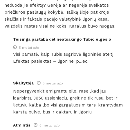
neduoda jie efektą? Gerėja ar negerėja sveikatos
priežiūros paslaugų kokybė. Tašką šioje patikroje
skaičiais ir faktais padėjo Valstybinė ligonių kasa.
Vaizdelis rastas visai ne koks. Karalius buvo nuogas!
Teisinga pastaba dėl neatsakingo Tubio elgesio
5 metai ago
Visi pamatė, kaip Tubis sugriovė ligoninės ateitį.
Efektas pasiektas – ligoninei p…ec.
Skaitytoja
5 metai ago
Nepergyvenkit emigrantu eile, rase ,kad jau
idarbinta 3650 uzsienieciu, greit ne tik rusu, bet ir
lietuviu kalba ,bo visi gargaliuosim tarsi kramtydami
karsta bulve, bus ir daktaru ir ligoniu
Atmintis
5 metai ago