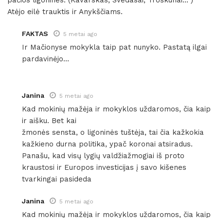
Atėjo eilė trauktis ir Anykščiams.
FAKTAS
5 metai ago
Ir Mačionyse mokykla taip pat nunyko. Pastatą ilgai
pardavinėjo…
Janina
5 metai ago
Kad mokinių mažėja ir mokyklos uždaromos, čia kaip
ir aišku. Bet kai
žmonės sensta, o ligoninės tuštėja, tai čia kažkokia
kažkieno durna politika, ypač koronai atsiradus.
Panašu, kad visų lygių valdžiažmogiai iš proto
kraustosi ir Europos investicijas į savo kišenes
tvarkingai pasideda
Janina
5 metai ago
Kad mokinių mažėja ir mokyklos uždaromos, čia kaip