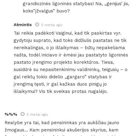
grandiozinės ligoninės statybas! Na, „genijus’ jis,
koks”įžvalgus” buvo?
Atmintis
5 metai ago
Tai reikia padėkoti Vaiginui, kad tik paskirtas vyr.
gydytoju suprato, kad toks didžiulis pastatas ne tik
nereikalingas, o jo išlaikymas – būtų nepakeliama
našta, todėl iniciavo ir ėmėsi jau pastatyto ligoninės
pastato įrengimo projekto korektūros. Tiesa,
susidūrė su nepasitenkinimu valdininkų, teigusių – o
gal reiktų tokio didelio „gargaro” statybas ir
įrengimą tęsti, ir gal kažkas duos pinigų jo
išlaikymui? Vis tik sveikas protas nugalėjo.
%%%
5 metai ago
Realybe yra tai, kad pensininkas yra aukščiau jauno
žmogaus… Kam pensininkui akušerijos skyrius, kam