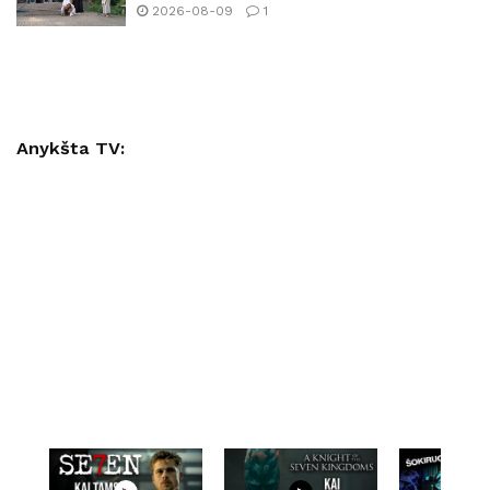
2026-08-09
1
Anykšta TV: