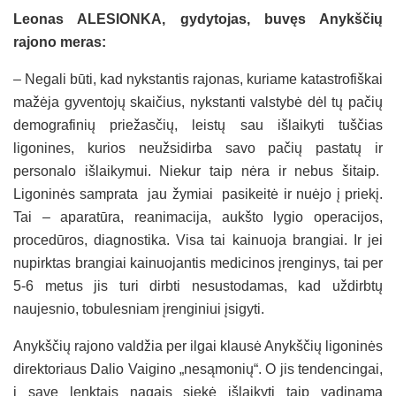
Leonas ALESIONKA, gydytojas, buvęs Anykščių
rajono meras:
– Negali būti, kad nykstantis rajonas, kuriame katastrofiškai
mažėja gyventojų skaičius, nykstanti valstybė dėl tų pačių
demografinių priežasčių, leistų sau išlaikyti tuščias
ligonines, kurios neužsidirba savo pačių pastatų ir
personalo išlaikymui. Niekur taip nėra ir nebus šitaip.
Ligoninės samprata jau žymiai pasikeitė ir nuėjo į priekį.
Tai – aparatūra, reanimacija, aukšto lygio operacijos,
procedūros, diagnostika. Visa tai kainuoja brangiai. Ir jei
nupirktas brangiai kainuojantis medicinos įrenginys, tai per
5-6 metus jis turi dirbti nesustodamas, kad uždirbtų
naujesnio, tobulesniam įrenginiui įsigyti.
Anykščių rajono valdžia per ilgai klausė Anykščių ligoninės
direktoriaus Dalio Vaigino „nesąmonių“. O jis tendencingai,
į save lenktais nagais siekė išlaikyti taip vadinamą