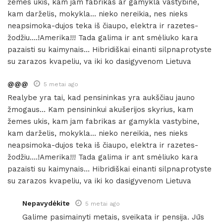
žemes ukis, kam jam fabrikas ar gamykla vastybine,
kam darželis, mokykla… nieko nereikia, nes nieks
neapsimoka-dujos teka iš čiaupo, elektra ir razetes-
žodžiu….!Amerika!!! Tada galima ir ant smėliuko kara
pazaisti su kaimynais… Hibridiškai einanti silpnaprotyste
su zarazos kvapeliu, va iki ko dasigyvenom Lietuva
@@@
5 metai ago
Realybe yra tai, kad pensininkas yra aukščiau jauno
žmogaus… Kam pensininkui akušerijos skyrius, kam
žemes ukis, kam jam fabrikas ar gamykla vastybine,
kam darželis, mokykla… nieko nereikia, nes nieks
neapsimoka-dujos teka iš čiaupo, elektra ir razetes-
žodžiu….!Amerika!!! Tada galima ir ant smėliuko kara
pazaisti su kaimynais… Hibridiškai einanti silpnaprotyste
su zarazos kvapeliu, va iki ko dasigyvenom Lietuva
Nepavydėkite
5 metai ago
Galime pasimainyti metais, sveikata ir pensija. Jūs