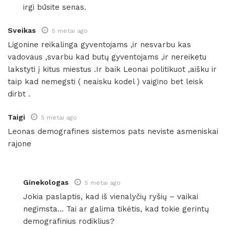
irgi būsite senas.
Sveikas
5 metai ago
Ligonine reikalinga gyventojams ,ir nesvarbu kas
vadovaus ,svarbu kad butų gyventojams ,ir nereiketu
lakstyti į kitus miestus .Ir baik Leonai politikuot ,aišku ir
taip kad nemegsti ( neaisku kodel ) vaigino bet leisk
dirbt .
Taigi
5 metai ago
Leonas demografines sistemos pats neviste asmeniskai
rajone
Ginekologas
5 metai ago
Jokia paslaptis, kad iš vienalyčių ryšių – vaikai
negimsta… Tai ar galima tikėtis, kad tokie gerintų
demografinius rodiklius?