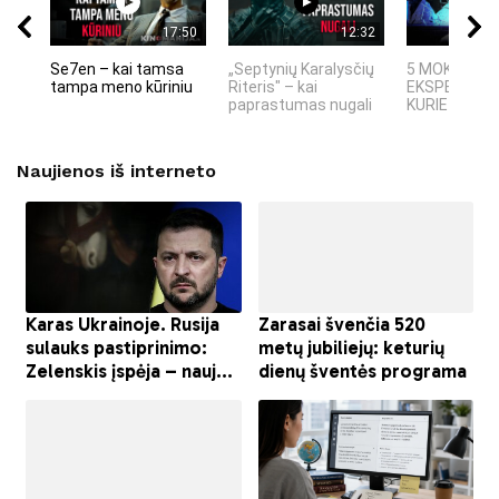
17:50
12:32
Se7en – kai tamsa
„Septynių Karalysčių
5 MOKSLINIA
tampa meno kūriniu
Riteris" – kai
EKSPERIMEN
paprastumas nugali
KURIE SUKRĖT
Naujienos iš interneto