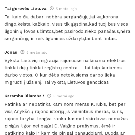
Tai gerovės Lietuva
5 metai ago
Tai kaip čia dabar, nebėra sergančiųjų,tai ką,korona
dingo,keista kažkaip, visus tik gąsdina,kad tuoj bus visos
ligoninių lovos užimtos,bet pasirodo,nieko panašaus,nėra
sergančiųjų ir reik ligonines uždaryti,tai bent fintas.
Jonas
5 metai ago
Vyksta Lietuvių migracija rajonuose naikinama elektros
tinklai dujų tinklai registrų centrai ….tai taip kuriamos
darbo vietos. O kur dėtis netekusiems darbo lieka
migruoti į užsienį. Tai vykstą Lietuvos genocidas
Karamba Bliamba !
5 metai ago
Patinka ar nepatinka kam nors meras K.Tubis, bet per
visą Anykščių rajono istoriją jis vienintelis meras, kuris,
rajono tarybai lengva ranka kasmet skirdavus nemažus
pinigus ligoninei pagal D. Vaigino prašymus, ėmė ir
patikrino kaip ir kam tie pinigai panaudojami. Duoda ar