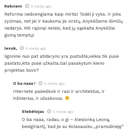
Rekviem
5 metai ago
Reforma neišvengiama kaip mirtis! Todėl ji vyks. Ir joks
zyzimas, net jei ir kauksmu jis virstų, Anykščiams išimčių
nedarys. Kiti rajonai neleis, kad jų sąskaita Anykščiai
gumą temptų!
levuk,
5 metai ago
ligonine nuo pat atidaryno yra pustuštė,veikia tik pusė
pastato,kita pusė užkalta.Gal pasakytum kieno
projektas buvo?
O ba naaa !
5 metai ago
Internete pasieškok ir rasi ir architektus, ir
inžinierius, ir užsakovus.
Stebėtojas
5 metai ago
O ba naaa, radau, o gi – Alesionką Leoną,
besigiriantį, kad jis su Kolasausku „pramušinėję”