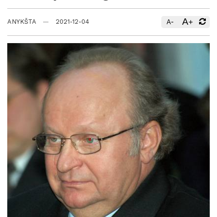
A
-
+
ANYKŠTA
2021-12-04
A