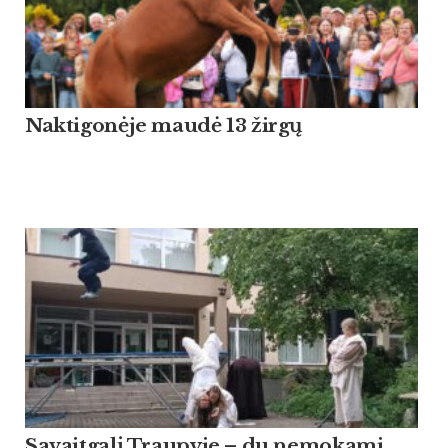
Naktigonėje maudė 13 žirgų
Savaitgalį Traupyje – du nemokami