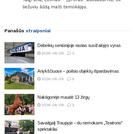
liežuviu šūdą malti temokėjęs.
Panašūs
straipsniai
Debeikių seniūnijoje rastas susižalojęs vyras
2026-08-09
0
Anykščiuose – poilsio objektų išpardavimas
2026-08-09
5
Naktigonėje maudė 13 žirgų
2026-08-09
2
Savaitgalį Traupyje – du nemokami „Teatrono”
spektakliai