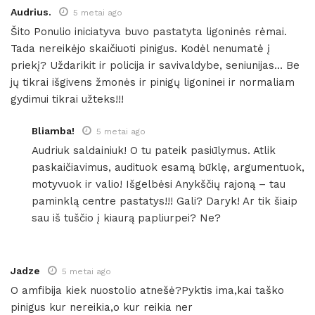
Audrius.
5 metai ago
Šito Ponulio iniciatyva buvo pastatyta ligoninės rėmai.
Tada nereikėjo skaičiuoti pinigus. Kodėl nenumatė į
priekį? Uždarikit ir policija ir savivaldybe, seniunijas… Be
jų tikrai išgivens žmonės ir pinigų ligoninei ir normaliam
gydimui tikrai užteks!!!
Bliamba!
5 metai ago
Audriuk saldainiuk! O tu pateik pasiūlymus. Atlik
paskaičiavimus, audituok esamą būklę, argumentuok,
motyvuok ir valio! Išgelbėsi Anykščių rajoną – tau
paminklą centre pastatys!!! Gali? Daryk! Ar tik šiaip
sau iš tuščio į kiaurą papliurpei? Ne?
Jadze
5 metai ago
O amfibija kiek nuostolio atnešė?Pyktis ima,kai taško
pinigus kur nereikia,o kur reikia ner