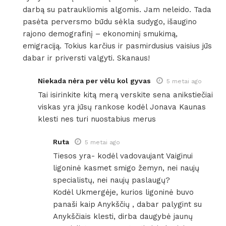
darbą su patraukliomis algomis. Jam neleido. Tada
pasėta perversmo būdu sėkla sudygo, išaugino
rajono demografinį – ekonominį smukimą,
emigraciją. Tokius karčius ir pasmirdusius vaisius jūs
dabar ir priversti valgyti. Skanaus!
Niekada nėra per vėlu kol gyvas
5 metai ago
Tai isirinkite kitą merą verskite sena anikstiečiai
viskas yra jūsų rankose kodėl Jonava Kaunas
klesti nes turi nuostabius merus
Ruta
5 metai ago
Tiesos yra- kodėl vadovaujant Vaiginui
ligoninė kasmet smigo žemyn, nei naujų
specialistų, nei naujų paslaugų?
Kodėl Ukmergėje, kurios ligoninė buvo
panaši kaip Anykščių , dabar palygint su
Anykščiais klesti, dirba daugybė jaunų