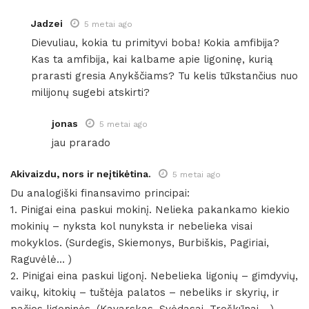
Jadzei
5 metai ago
Dievuliau, kokia tu primityvi boba! Kokia amfibija?
Kas ta amfibija, kai kalbame apie ligoninę, kurią
prarasti gresia Anykščiams? Tu kelis tūkstančius nuo
milijonų sugebi atskirti?
jonas
5 metai ago
jau prarado
Akivaizdu, nors ir neįtikėtina.
5 metai ago
Du analogiški finansavimo principai:
1. Pinigai eina paskui mokinį. Nelieka pakankamo kiekio
mokinių – nyksta kol nunyksta ir nebelieka visai
mokyklos. (Surdegis, Skiemonys, Burbiškis, Pagiriai,
Raguvėlė… )
2. Pinigai eina paskui ligonį. Nebelieka ligonių – gimdyvių,
vaikų, kitokių – tuštėja palatos – nebeliks ir skyrių, ir
pačios ligoninės. (Kavarskas, Svėdasai, Troškūnai… )