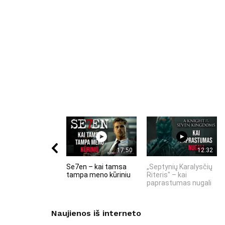
17:50
12:32
Se7en – kai tamsa
„Septynių Karalysčių
tampa meno kūriniu
Riteris" – kai
paprastumas nugali
Naujienos iš interneto