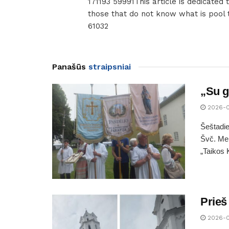
171193 59991This article is dedicated t
those that do not know what is pool t
61032
Panašūs
straipsniai
„Su g
2026-
Šeštadie
Švč. Mer
„Taikos 
Prieš
2026-