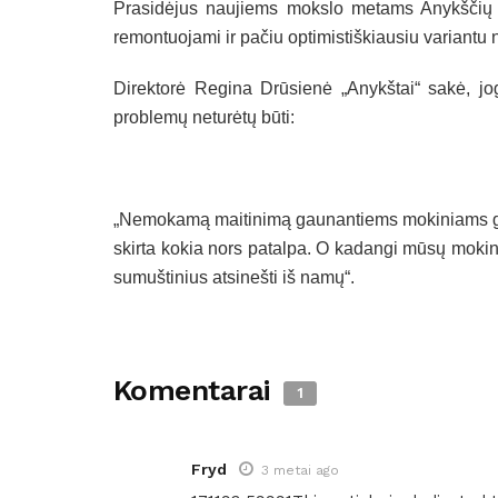
Prasidėjus naujiems mokslo metams Anykščių J
remontuojami ir pačiu optimistiškiausiu variantu 
Direktorė Regina Drūsienė „Anykštai“ sakė, jog
problemų neturėtų būti:
„Nemokamą maitinimą gaunantiems mokiniams gr
skirta kokia nors patalpa. O kadangi mūsų mokini
sumuštinius atsinešti iš namų“.
Komentarai
1
Fryd
3 metai ago