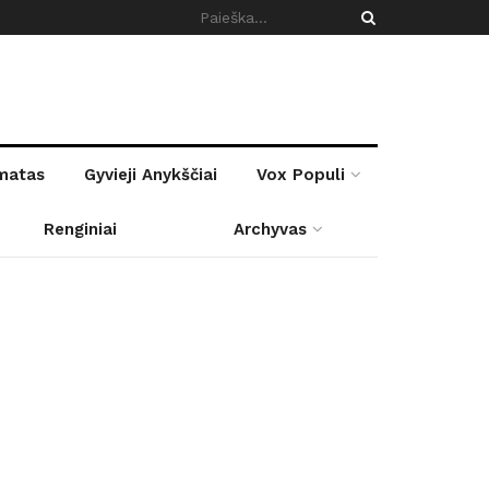
rmatas
Gyvieji Anykščiai
Vox Populi
Renginiai
Archyvas