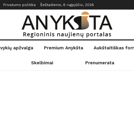
Privatumo politika
Šeštadienis, 8 rugpjūčio, 2026
įvykių apžvalga
Premium Anykšta
Aukštaitiškas fo
Skelbimai
Prenumerata