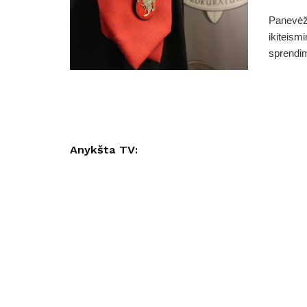
Panevėži
ikiteism
sprendim
Anykšta TV: