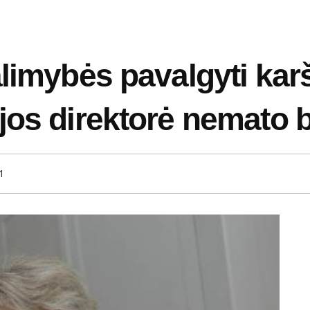
limybės pavalgyti karš
jos direktorė nemato 
1