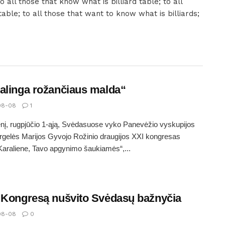
o all those that know what is billiard table; to all
able; to all those that want to know what is billiards;
alinga rožančiaus malda“
08-08
1
nį, rugpjūčio 1-ąją, Svėdasuose vyko Panevėžio vyskupijos
gelės Marijos Gyvojo Rožinio draugijos XXI kongresas
Karaliene, Tavo apgynimo šaukiamės“,...
 Kongresą nušvito Svėdasų bažnyčia
08-08
0