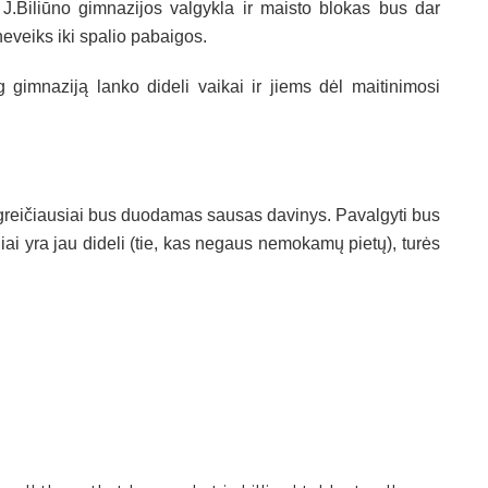
.Biliūno gimnazijos valgykla ir maisto blokas bus dar
neveiks iki spalio pabaigos.
 gimnaziją lanko dideli vaikai ir jiems dėl maitinimosi
eičiausiai bus duodamas sausas davinys. Pavalgyti bus
ai yra jau dideli (tie, kas negaus nemokamų pietų), turės