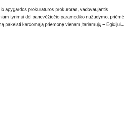
o apygardos prokuratūros prokuroras, vadovaujantis
iniam tyrimui dėl panevėžiečio paramediko nužudymo, priėmė
ą pakeisti kardomąją priemonę vienam įtariamųjų – Egidijui...