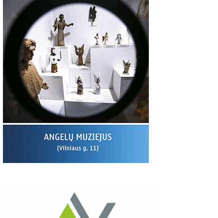
00
06:37
03:19
S:
Giedriaus Šiukščiaus
Latavėnai: pasaulio
Traupis 2 vide
atsiliepimas
lietuvių vyskupo
tėviškė