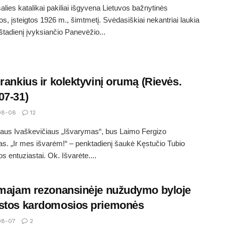
alies katalikai pakiliai išgyvena Lietuvos bažnytinės
jos, įsteigtos 1926 m., šimtmetį. Svėdasiškiai nekantriai laukia
eštadienį įvyksiančio Panevėžio...
įrankius ir kolektyvinį orumą (Rievės.
07-31)
08-08
12
aus Ivaškevičiaus „Išvarymas“, bus Laimo Fergizo
s. „Ir mes išvarėm!“ – penktadienį šaukė Kęstučio Tubio
 entuziastai. Ok. Išvarėte....
amajam rezonansinėje nužudymo byloje
stos kardomosios priemonės
08-07
2