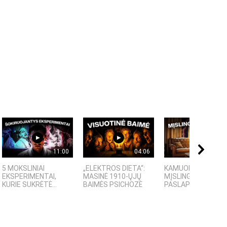
11:00
04:06
09:
5 MOKSLINIAI
„ELEKTROS DIETA“:
KAMUOLINIS ŽAIBA
EKSPERIMENTAI,
MASINĖ 1910-ŲJŲ
MĮSLINGA GAMTOS
KURIE SUKRĖTĖ...
BAIMĖS PSICHOZĖ
PASLAPTIS