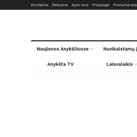
Kontaktai
Reklama
Apie mus
Prisijungti
Prenumerata
Naujienos Anykščiuose
Nusikalstamų 
Anykšta TV
Laisvalaikis