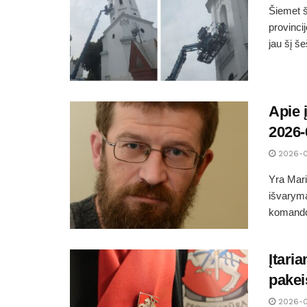
Šiemet š
provinci
jau šį š
Apie 
2026-
2026-
Yra Mari
išvaryma
komandos
Įtari
pakei
2026-