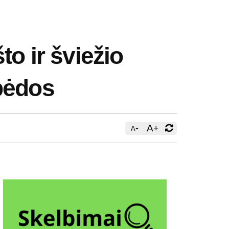
to ir šviežio
bėdos
-
A
+
A