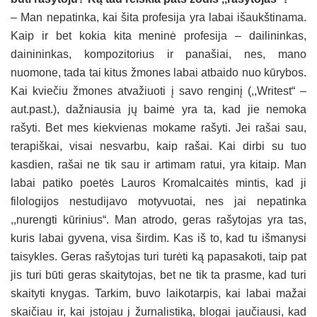
– Man nepatinka, kai šita profesija yra labai išaukštinama.
Kaip ir bet kokia kita meninė profesija – dailininkas,
dainininkas, kompozitorius ir panašiai, nes, mano
nuomone, tada tai kitus žmones labai atbaido nuo kūrybos.
Kai kviečiu žmones atvažiuoti į savo renginį (,,Writest“ –
aut.past.), dažniausia jų baimė yra ta, kad jie nemoka
rašyti. Bet mes kiekvienas mokame rašyti. Jei rašai sau,
terapiškai, visai nesvarbu, kaip rašai. Kai dirbi su tuo
kasdien, rašai ne tik sau ir artimam ratui, yra kitaip. Man
labai patiko poetės Lauros Kromalcaitės mintis, kad ji
filologijos nestudijavo motyvuotai, nes jai nepatinka
,,nurengti kūrinius“. Man atrodo, geras rašytojas yra tas,
kuris labai gyvena, visa širdim. Kas iš to, kad tu išmanysi
taisykles. Geras rašytojas turi turėti ką papasakoti, taip pat
jis turi būti geras skaitytojas, bet ne tik ta prasme, kad turi
skaityti knygas. Tarkim, buvo laikotarpis, kai labai mažai
skaičiau ir, kai įstojau į žurnalistiką, blogai jaučiausi, kad