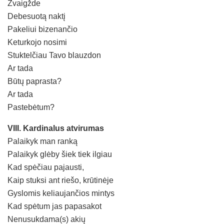
Žvaigžde
Debesuotą naktį
Pakeliui bizenančio
Keturkojo nosimi
Stuktelčiau Tavo blauzdon
Ar tada
Būtų paprasta?
Ar tada
Pastebėtum?
VIII. Kardinalus atvirumas
Palaikyk man ranką
Palaikyk glėby šiek tiek ilgiau
Kad spėčiau pajausti,
Kaip stuksi ant riešo, krūtinėje
Gyslomis keliaujančios mintys
Kad spėtum jas papasakot
Nenusukdama(s) akių