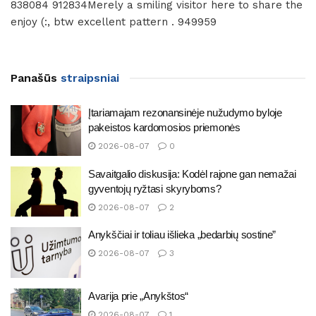
838084 912834Merely a smiling visitor here to share the
enjoy (:, btw excellent pattern . 949959
Panašūs
straipsniai
Įtariamajam rezonansinėje nužudymo byloje
pakeistos kardomosios priemonės
2026-08-07
0
Savaitgalio diskusija: Kodėl rajone gan nemažai
gyventojų ryžtasi skyryboms?
2026-08-07
2
Anykščiai ir toliau išlieka „bedarbių sostine”
2026-08-07
3
Avarija prie „Anykštos“
2026-08-07
1