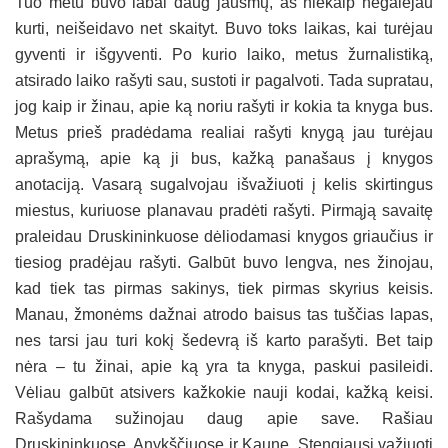
Tuo metu buvo labai daug jausmų, aš niekaip negalėjau
kurti, neišeidavo net skaityt. Buvo toks laikas, kai turėjau
gyventi ir išgyventi. Po kurio laiko, metus žurnalistiką,
atsirado laiko rašyti sau, sustoti ir pagalvoti. Tada supratau,
jog kaip ir žinau, apie ką noriu rašyti ir kokia ta knyga bus.
Metus prieš pradėdama realiai rašyti knygą jau turėjau
aprašymą, apie ką ji bus, kažką panašaus į knygos
anotaciją. Vasarą sugalvojau išvažiuoti į kelis skirtingus
miestus, kuriuose planavau pradėti rašyti. Pirmąją savaitę
praleidau Druskininkuose dėliodamasi knygos griaučius ir
tiesiog pradėjau rašyti. Galbūt buvo lengva, nes žinojau,
kad tiek tas pirmas sakinys, tiek pirmas skyrius keisis.
Manau, žmonėms dažnai atrodo baisus tas tuščias lapas,
nes tarsi jau turi kokį šedevrą iš karto parašyti. Bet taip
nėra – tu žinai, apie ką yra ta knyga, paskui pasileidi.
Vėliau galbūt atsivers kažkokie nauji kodai, kažką keisi.
Rašydama sužinojau daug apie save. Rašiau
Druskininkuose, Anykščiuose ir Kaune. Stengiausi važiuoti