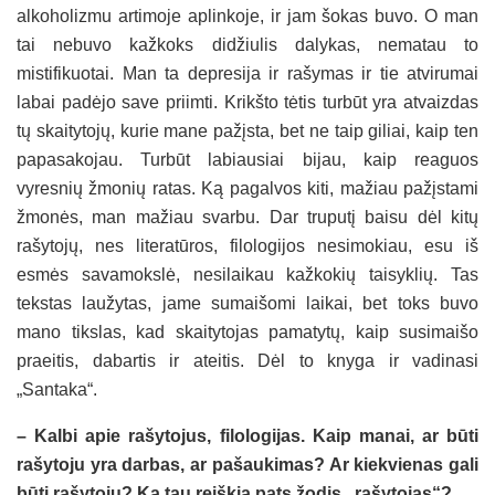
alkoholizmu artimoje aplinkoje, ir jam šokas buvo. O man
tai nebuvo kažkoks didžiulis dalykas, nematau to
mistifikuotai. Man ta depresija ir rašymas ir tie atvirumai
labai padėjo save priimti. Krikšto tėtis turbūt yra atvaizdas
tų skaitytojų, kurie mane pažįsta, bet ne taip giliai, kaip ten
papasakojau. Turbūt labiausiai bijau, kaip reaguos
vyresnių žmonių ratas. Ką pagalvos kiti, mažiau pažįstami
žmonės, man mažiau svarbu. Dar truputį baisu dėl kitų
rašytojų, nes literatūros, filologijos nesimokiau, esu iš
esmės savamokslė, nesilaikau kažkokių taisyklių. Tas
tekstas laužytas, jame sumaišomi laikai, bet toks buvo
mano tikslas, kad skaitytojas pamatytų, kaip susimaišo
praeitis, dabartis ir ateitis. Dėl to knyga ir vadinasi
„Santaka“.
– Kalbi apie rašytojus, filologijas. Kaip manai, ar būti
rašytoju yra darbas, ar pašaukimas? Ar kiekvienas gali
būti rašytoju? Ką tau reiškia pats žodis ,,rašytojas“?