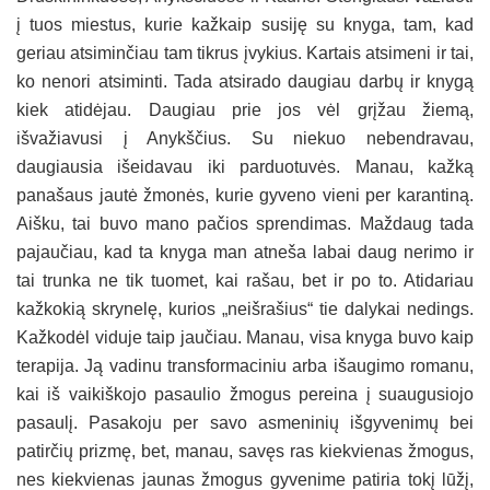
į tuos miestus, kurie kažkaip susiję su knyga, tam, kad
geriau atsiminčiau tam tikrus įvykius. Kartais atsimeni ir tai,
ko nenori atsiminti. Tada atsirado daugiau darbų ir knygą
kiek atidėjau. Daugiau prie jos vėl grįžau žiemą,
išvažiavusi į Anykščius. Su niekuo nebendravau,
daugiausia išeidavau iki parduotuvės. Manau, kažką
panašaus jautė žmonės, kurie gyveno vieni per karantiną.
Aišku, tai buvo mano pačios sprendimas. Maždaug tada
pajaučiau, kad ta knyga man atneša labai daug nerimo ir
tai trunka ne tik tuomet, kai rašau, bet ir po to. Atidariau
kažkokią skrynelę, kurios „neišrašius“ tie dalykai nedings.
Kažkodėl viduje taip jaučiau. Manau, visa knyga buvo kaip
terapija. Ją vadinu transformaciniu arba išaugimo romanu,
kai iš vaikiškojo pasaulio žmogus pereina į suaugusiojo
pasaulį. Pasakoju per savo asmeninių išgyvenimų bei
patirčių prizmę, bet, manau, savęs ras kiekvienas žmogus,
nes kiekvienas jaunas žmogus gyvenime patiria tokį lūžį,