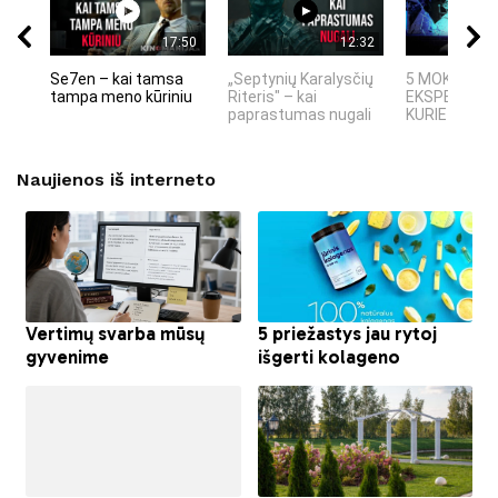
17:50
12:32
Se7en – kai tamsa
„Septynių Karalysčių
5 MOKSLINIA
tampa meno kūriniu
Riteris" – kai
EKSPERIMEN
paprastumas nugali
KURIE SUKRĖT
Naujienos iš interneto