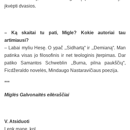
įkvėpti dvasios.
– Ką skaitai tu pati, Migle? Kokie autoriai tau
artimiausi?
– Labai myliu Hesę. O ypač ,,Sidhartą“ ir ,,Demianą“. Man
patinka visas jo filosofinis ir net teologinis įterpimas. Dar
patiko Samantos Schweblin ,,Burna, pilna paukščių“,
Ficdžeraldo novelės, Mindaugo Nastaravičiaus poezija.
***
Miglės Galvonaitės eilėraščiai
V. Atsiduoti
Lenk mane, kol