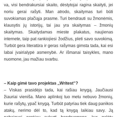
va, visi bendrakursiai skaito, dėstytojai ragina skaityti, jei
noriu gerai rašyti. Man atrodo, skaitymas turi būti
suvokiamas plačiąja prasme. Turi bendrauti su žmonėmis,
klausytis jų istorijų, tai jau yra skaitymas – žmonių
skaitymas. Skaitydamas mieste plakatus, naujienas
internete, taip pat rankiojiesi žodžius, pleti savo suvokimą.
Turbūt gera literatūra ir geras rašymas gimsta tada, kai esi
labai įvairialypė asmenybė. Ar išmanai taisykles, mano
nuomone, jau mažiau svarbu.
– Kaip gimė tavo projektas ,,Writest“?
– Viskas prasidėjo tada, kai rašiau knygą. Jaučiausi
žiauriai vieniša. Mano aplinkoj tuo metu nebuvo žmonių,
kurie rašytų, ypač knygą. Turbūt patyriau tiek daug panikos
atakų, nerimo dėl to, kad tą knygą laikiau savy. Ją