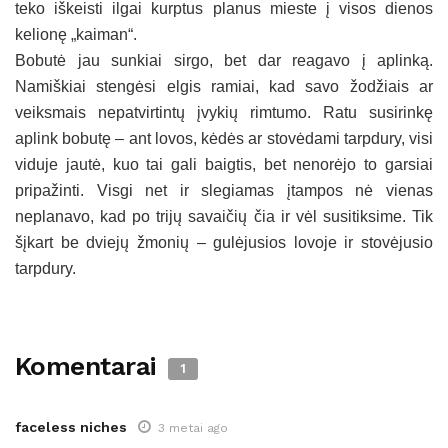
teko iškeisti ilgai kurptus planus mieste į visos dienos
kelionę „kaiman“.
Bobutė jau sunkiai sirgo, bet dar reagavo į aplinką.
Namiškiai stengėsi elgis ramiai, kad savo žodžiais ar
veiksmais nepatvirtintų įvykių rimtumo. Ratu susirinkę
aplink bobutę – ant lovos, kėdės ar stovėdami tarpdury, visi
viduje jautė, kuo tai gali baigtis, bet nenorėjo to garsiai
pripažinti. Visgi net ir slegiamas įtampos nė vienas
neplanavo, kad po trijų savaičių čia ir vėl susitiksime. Tik
šįkart be dviejų žmonių – gulėjusios lovoje ir stovėjusio
tarpdury.
Komentarai
1
faceless niches
3 metai ago