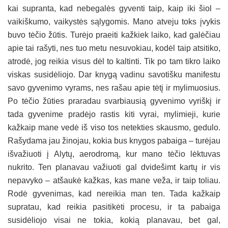
kai supranta, kad nebegalės gyventi taip, kaip iki šiol –
vaikiškumo, vaikystės sąlygomis. Mano atveju toks įvykis
buvo tėčio žūtis. Turėjo praeiti kažkiek laiko, kad galėčiau
apie tai rašyti, nes tuo metu nesuvokiau, kodėl taip atsitiko,
atrodė, jog reikia visus dėl to kaltinti. Tik po tam tikro laiko
viskas susidėliojo. Dar knygą vadinu savotišku manifestu
savo gyvenimo vyrams, nes rašau apie tėtį ir mylimuosius.
Po tėčio žūties praradau svarbiausią gyvenimo vyriškį ir
tada gyvenime pradėjo rastis kiti vyrai, mylimieji, kurie
kažkaip mane vedė iš viso tos netekties skausmo, gedulo.
Rašydama jau žinojau, kokia bus knygos pabaiga – turėjau
išvažiuoti į Alytų, aerodromą, kur mano tėčio lėktuvas
nukrito. Ten planavau važiuoti gal dvidešimt kartų ir vis
nepavyko – atšaukė kažkas, kas mane veža, ir taip toliau.
Rodė gyvenimas, kad nereikia man ten. Tada kažkaip
supratau, kad reikia pasitikėti procesu, ir ta pabaiga
susidėliojo visai ne tokia, kokią planavau, bet gal,