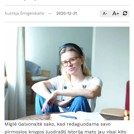
A
-
+
Austėja Šmigelskaitė
2020-12-31
A
Miglė Galvonaitė sako, kad redaguodama savo
pirmosios knygos juodraštį istoriją mato jau visai kito