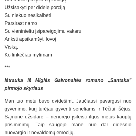
Užsisakyti per didelę porciją
Su niekuo nesikalbėti
Parsirast namo
Su vieninteliu įsipareigojimu vakarui
Anksti apsikamšyti lovoj
Viską,
Ko linkėčiau mylimam
***
Ištrauka iš Miglės Galvonaitės romano „Santaka”
pirmojo skyriaus
Man tuo metu buvo dvidešimt. Jaučiausi pavargusi nuo
gyvenimo, kurį turėjau gyventi seneliams ir Tėčiui išėjus.
Sąmonė užsidarė – nenorėjo įsileisti ilgus metus kauptų
prisiminimų. Taip saugojo mane nuo dar didesnio
nuovargio ir nevaldomų emocijų.