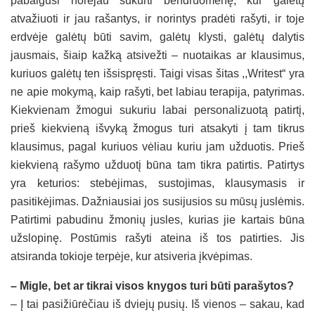
pabaigusi norėjau sukurti bendruomenę, kur galėtų
atvažiuoti ir jau rašantys, ir norintys pradėti rašyti, ir toje
erdvėje galėtų būti savim, galėtų klysti, galėtų dalytis
jausmais, šiaip kažką atsivežti – nuotaikas ar klausimus,
kuriuos galėtų ten išsispręsti. Taigi visas šitas ,,Writest“ yra
ne apie mokymą, kaip rašyti, bet labiau terapija, patyrimas.
Kiekvienam žmogui sukuriu labai personalizuotą patirtį,
prieš kiekvieną išvyką žmogus turi atsakyti į tam tikrus
klausimus, pagal kuriuos vėliau kuriu jam užduotis. Prieš
kiekvieną rašymo užduotį būna tam tikra patirtis. Patirtys
yra keturios: stebėjimas, sustojimas, klausymasis ir
pasitikėjimas. Dažniausiai jos susijusios su mūsų juslėmis.
Patirtimi pabudinu žmonių jusles, kurias jie kartais būna
užslopinę. Postūmis rašyti ateina iš tos patirties. Jis
atsiranda tokioje terpėje, kur atsiveria įkvėpimas.
– Migle, bet ar tikrai visos knygos turi būti parašytos?
– Į tai pasižiūrėčiau iš dviejų pusių. Iš vienos – sakau, kad