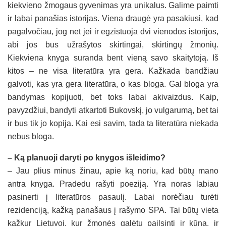
kiekvieno žmogaus gyvenimas yra unikalus. Galime paimti
ir labai panašias istorijas. Viena draugė yra pasakiusi, kad
pagalvočiau, jog net jei ir egzistuoja dvi vienodos istorijos,
abi jos bus užrašytos skirtingai, skirtingų žmonių.
Kiekviena knyga suranda bent vieną savo skaitytoją. Iš
kitos – ne visa literatūra yra gera. Kažkada bandžiau
galvoti, kas yra gera literatūra, o kas bloga. Gal bloga yra
bandymas kopijuoti, bet toks labai akivaizdus. Kaip,
pavyzdžiui, bandyti atkartoti Bukovskį, jo vulgarumą, bet tai
ir bus tik jo kopija. Kai esi savim, tada ta literatūra niekada
nebus bloga.
– Ką planuoji daryti po knygos išleidimo?
– Jau plius minus žinau, apie ką noriu, kad būtų mano
antra knyga. Pradedu rašyti poeziją. Yra noras labiau
pasinerti į literatūros pasaulį. Labai norėčiau turėti
rezidenciją, kažką panašaus į rašymo SPA. Tai būtų vieta
kažkur Lietuvoj, kur žmonės galėtų pailsinti ir kūną, ir