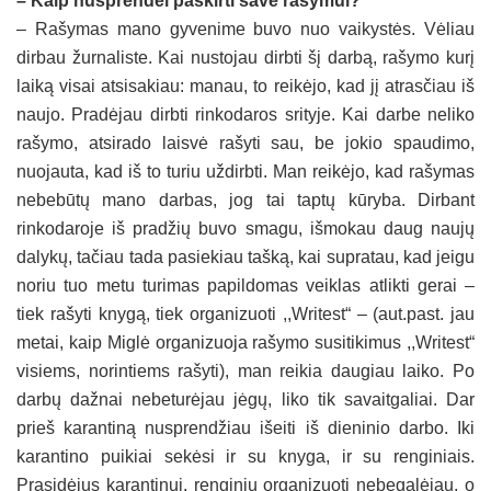
– Kaip nusprendei paskirti save rašymui?
– Rašymas mano gyvenime buvo nuo vaikystės. Vėliau
dirbau žurnaliste. Kai nustojau dirbti šį darbą, rašymo kurį
laiką visai atsisakiau: manau, to reikėjo, kad jį atrasčiau iš
naujo. Pradėjau dirbti rinkodaros srityje. Kai darbe neliko
rašymo, atsirado laisvė rašyti sau, be jokio spaudimo,
nuojauta, kad iš to turiu uždirbti. Man reikėjo, kad rašymas
nebebūtų mano darbas, jog tai taptų kūryba. Dirbant
rinkodaroje iš pradžių buvo smagu, išmokau daug naujų
dalykų, tačiau tada pasiekiau tašką, kai supratau, kad jeigu
noriu tuo metu turimas papildomas veiklas atlikti gerai –
tiek rašyti knygą, tiek organizuoti ,,Writest“ – (aut.past. jau
metai, kaip Miglė organizuoja rašymo susitikimus ,,Writest“
visiems, norintiems rašyti), man reikia daugiau laiko. Po
darbų dažnai nebeturėjau jėgų, liko tik savaitgaliai. Dar
prieš karantiną nusprendžiau išeiti iš dieninio darbo. Iki
karantino puikiai sekėsi ir su knyga, ir su renginiais.
Prasidėjus karantinui, renginių organizuoti nebegalėjau, o