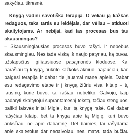
sakyčiau, tikresnė.
– Knygą vadini savotiška terapija. O vėliau ją kažkas
redaguos, teks tartis su leidėjais, dar vėliau – atiduoti
skaitytojams. Ar nebijai, kad tas procesas bus tau
skausmingas?
– Skausmingiausias procesas buvo rašyti. Ir nebebus
skausmingiau. Nes tada viską iš naujo patyriau, ką buvau
užslapsčiusi giliausiuose pasąmonės kloduose. Kai
parašiau tą knygą, nukrito kažkoks akmuo, pajaučiau, kad
baigėsi terapija ir dabar tie jausmai mane apleis. Dabar
esu redagavimo etape ir į knygą žiūriu visai kitaip – tų
jausmų, kurie buvo, kai rašiau, nebeliko. Galvoju, kaip
padaryti skaitytojui suprantamesnį tekstą, tačiau stengiuosi
palikti laisvės ir tai Miglei, kuri tą knygą rašė. Gal dabar
rašyčiau kitaip, bet ta knyga apie tą Miglę, kuri buvo
anksčiau, ne apie dabartinę. Dėl baimės, tai rašydama
apie skaitytojus dar negalvojau, nes, matyt, tada būčiau