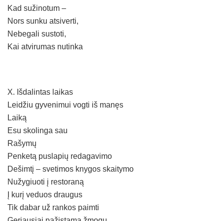
Kad sužinotum –
Nors sunku atsiverti,
Nebegali sustoti,
Kai atvirumas nutinka
X. Išdalintas laikas
Leidžiu gyvenimui vogti iš manęs
Laiką
Esu skolinga sau
Rašymų
Penketą puslapių redagavimo
Dešimtį – svetimos knygos skaitymo
Nužygiuoti į restoraną
Į kurį veduos draugus
Tik dabar už rankos paimti
Geriausiai pažįstamą žmogų