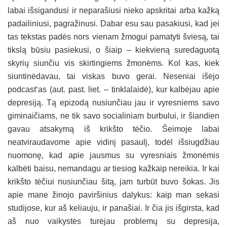
labai išsigandusi ir neparašiusi nieko apskritai arba kažką
padailiniusi, pagražinusi. Dabar esu sau pasakiusi, kad jei
tas tekstas padės nors vienam žmogui pamatyti šviesą, tai
tikslą būsiu pasiekusi, o šiaip – kiekvieną suredaguotą
skyrių siunčiu vis skirtingiems žmonėms. Kol kas, kiek
siuntinėdavau, tai viskas buvo gerai. Neseniai išėjo
podcast‘as (aut. past. liet. – tinklalaidė), kur kalbėjau apie
depresiją. Tą epizodą nusiunčiau jau ir vyresniems savo
giminaičiams, ne tik savo socialiniam burbului, ir šiandien
gavau atsakymą iš krikšto tėčio. Šeimoje labai
neatviraudavome apie vidinį pasaulį, todėl išsiugdžiau
nuomonę, kad apie jausmus su vyresniais žmonėmis
kalbėti baisu, nemandagu ar tiesiog kažkaip nereikia. Ir kai
krikšto tėčiui nusiunčiau šitą, jam turbūt buvo šokas. Jis
apie mane žinojo paviršinius dalykus: kaip man sekasi
studijose, kur aš keliauju, ir panašiai. Ir čia jis išgirsta, kad
aš nuo vaikystės turėjau problemų su depresija,