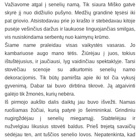
Važiavome atgal į senelių namą. Tik siaura Miško gatvė
skyrė jį nuo didžiulio pušyno. Medžių grandinė tęsėsi iki
pat griovio. Atsistodavau prie jo krašto ir stebėdavau kitoje
pusėje vešinčius daržus ir laukuose linguojančias smilgas,
vis nusiskindama serbentų nuo kaimynų krūmo.
Šiame name praleidau visas vaikystės vasaras. Jo
kambariuose augo mano tėtis. Žiūrėjau į juos, tokius
ištuštėjusius, ir jaučiausi, lyg vaidinčiau spektaklyje. Tarsi
stovėčiau scenoje su atkurtomis senelių namo
dekoracijomis. Tik būtų pamiršta apie iki tol čia vykusį
gyvenimą. Dabar tai buvo dirbtina tikrovė. Ją atgaivinti
galėjo tik žmonės, kurių nebėra.
Iš pirmojo aukšto dalis daiktų jau buvo išvežti. Namas
ruošiamas žūčiai, kurią patyrė jo šeimininkai. Grindiniu
nugirgždėjau į senelių miegamąjį. Stabtelėjau ir
nužvelgiau likusius stovėti baldus. Prieš trejetą savaičių
sėdėjau ten, ant tuščios senelio lovos. Nepatenkinta, kad