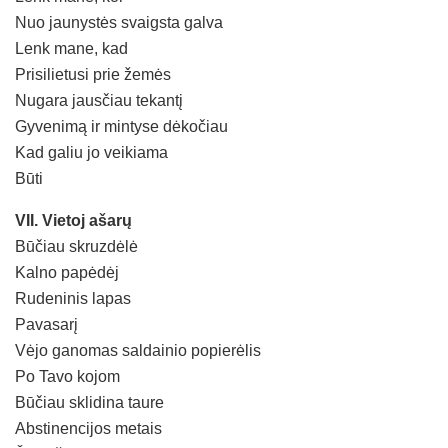
Nuo jaunystės svaigsta galva
Lenk mane, kad
Prisilietusi prie žemės
Nugara jausčiau tekantį
Gyvenimą ir mintyse dėkočiau
Kad galiu jo veikiama
Būti
VII. Vietoj ašarų
Būčiau skruzdėlė
Kalno papėdėj
Rudeninis lapas
Pavasarį
Vėjo ganomas saldainio popierėlis
Po Tavo kojom
Būčiau sklidina taure
Abstinencijos metais