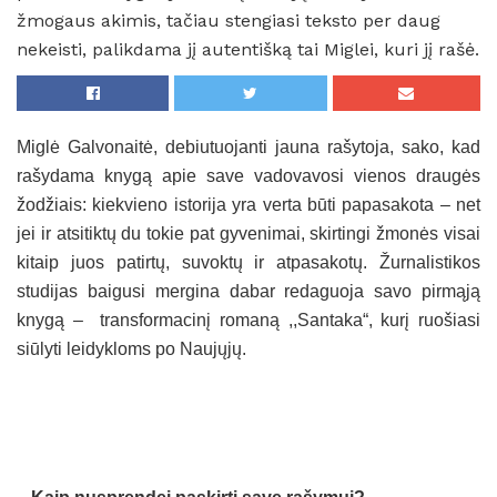
žmogaus akimis, tačiau stengiasi teksto per daug
nekeisti, palikdama jį autentišką tai Miglei, kuri jį rašė.
Miglė Galvonaitė, debiutuojanti jauna rašytoja, sako, kad
rašydama knygą apie save vadovavosi vienos draugės
žodžiais: kiekvieno istorija yra verta būti papasakota – net
jei ir atsitiktų du tokie pat gyvenimai, skirtingi žmonės visai
kitaip juos patirtų, suvoktų ir atpasakotų. Žurnalistikos
studijas baigusi mergina dabar redaguoja savo pirmąją
knygą – transformacinį romaną ,,Santaka“, kurį ruošiasi
siūlyti leidykloms po Naujųjų.