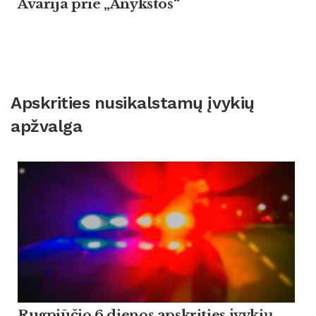
Avarija prie „Anykštos“
Apskrities nusikalstamų įvykių
apžvalga
Rugpjūčio 6 dienos apskrities įvykių