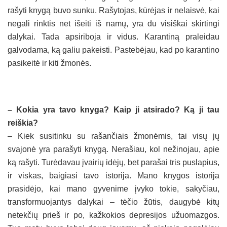
rašyti knygą buvo sunku. Rašytojas, kūrėjas ir nelaisvė, kai
negali rinktis net išeiti iš namų, yra du visiškai skirtingi
dalykai. Tada apsiriboja ir vidus. Karantiną praleidau
galvodama, ką galiu pakeisti. Pastebėjau, kad po karantino
pasikeitė ir kiti žmonės.
– Kokia yra tavo knyga? Kaip ji atsirado? Ką ji tau
reiškia?
– Kiek susitinku su rašančiais žmonėmis, tai visų jų
svajonė yra parašyti knygą. Nerašiau, kol nežinojau, apie
ką rašyti. Turėdavau įvairių idėjų, bet parašai tris puslapius,
ir viskas, baigiasi tavo istorija. Mano knygos istorija
prasidėjo, kai mano gyvenime įvyko tokie, sakyčiau,
transformuojantys dalykai – tėčio žūtis, daugybė kitų
netekčių prieš ir po, kažkokios depresijos užuomazgos.