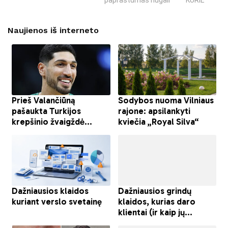
paprastumas nugali
KURIE SUKRĖT
Naujienos iš interneto