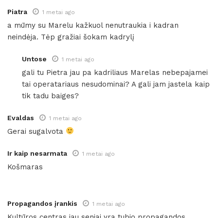
Piatra
1 metai ago
a mūmy su Marelu kažkuol nenutraukia i kadran
neindėja. Tėp gražiai šokam kadrylį
Untose
1 metai ago
gali tu Pietra jau pa kadriliaus Marelas nebepajamei
tai operatariaus nesudominai? A gali jam jastela kaip
tik tadu baiges?
Evaldas
1 metai ago
Gerai sugalvota
Ir kaip nesarmata
1 metai ago
Košmaras
Propagandos įrankis
1 metai ago
Kultūros centras jau seniai yra tubio propagandos