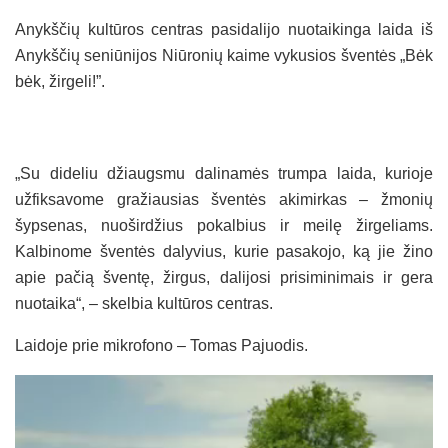
Anykščių kultūros centras pasidalijo nuotaikinga laida iš
Anykščių seniūnijos Niūronių kaime vykusios šventės „Bėk
bėk, žirgeli!”.
„Su dideliu džiaugsmu dalinamės trumpa laida, kurioje
užfiksavome gražiausias šventės akimirkas – žmonių
šypsenas, nuoširdžius pokalbius ir meilę žirgeliams.
Kalbinome šventės dalyvius, kurie pasakojo, ką jie žino
apie pačią šventę, žirgus, dalijosi prisiminimais ir gera
nuotaika“, – skelbia kultūros centras.
Laidoje prie mikrofono – Tomas Pajuodis.