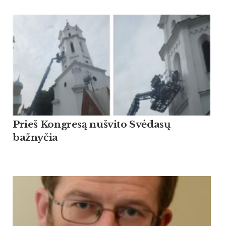
Prieš Kongresą nušvito Svėdasų
bažnyčia