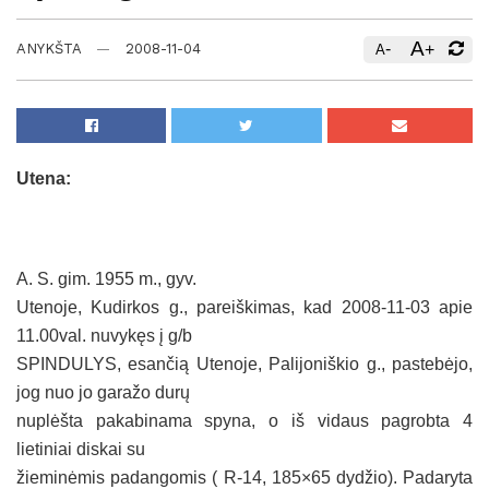
A
-
+
ANYKŠTA
2008-11-04
A
Utena:
A. S. gim.
1955 m
., gyv.
Utenoje, Kudirkos g., pareiškimas, kad 2008-11-03 apie
11.00val. nuvykęs į g/b
SPINDULYS, esančią Utenoje, Palijoniškio g., pastebėjo,
jog nuo jo garažo durų
nuplėšta pakabinama spyna, o iš vidaus pagrobta 4
lietiniai diskai su
žieminėmis padangomis ( R-14, 185×65 dydžio). Padaryta