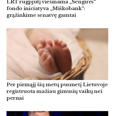
LRT rugpjūtį viešinama „Sengirės“
fondo iniciatyva „Miškobank“:
grąžinkime senatvę gamtai
Per pirmąjį šių metų pusmetį Lietuvoje
registruota mažiau gimusių vaikų nei
pernai