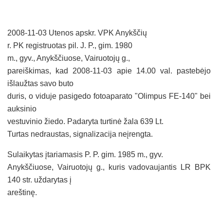
2008-11-03 Utenos apskr. VPK Anykščių
r. PK registruotas pil. J. P., gim.
1980
m
., gyv., Anykščiuose, Vairuotojų g.,
pareiškimas, kad 2008-11-03 apie 14.00 val. pastebėjo
išlaužtas savo buto
duris, o viduje pasigedo fotoaparato "Olimpus FE-140" bei
auksinio
vestuvinio žiedo. Padaryta turtinė žala
639 Lt
.
Turtas nedraustas, signalizacija neįrengta.
Sulaikytas įtariamasis P. P. gim.
1985 m
., gyv.
Anykščiuose, Vairuotojų g., kuris vadovaujantis LR BPK
140 str. uždarytas į
areštinę.