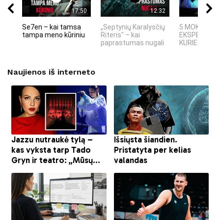
17:50
12:32
Se7en – kai tamsa
„Septynių Karalysčių
5 MOKSLINIA
tampa meno kūriniu
Riteris" – kai
EKSPERIMEN
paprastumas nugali
KURIE SUKRĖT
Naujienos iš interneto