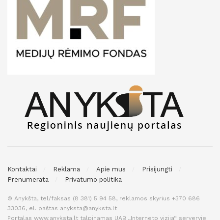
Kontaktai
Reklama
Apie mus
Prisijungti
Prenumerata
Privatumo politika
© Anykšta, tel/faksas (8 381) 5 94 58, reklamos skyrius +370 686
33036, el. paštas anyksta@anyksta.lt
Portalas www.anyksta.lt talpinamas UAB „Interneto vizija“ serveryje