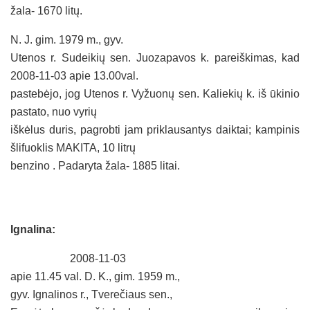
žala- 1670 litų.
N. J. gim.
1979 m
., gyv.
Utenos r. Sudeikių sen. Juozapavos k. pareiškimas, kad
2008-11-03 apie 13.00val.
pastebėjo, jog Utenos r. Vyžuonų sen. Kaliekių k. iš ūkinio
pastato, nuo vyrių
iškėlus duris, pagrobti jam priklausantys daiktai; kampinis
šlifuoklis MAKITA,
10 litrų
benzino . Padaryta žala-
1885 litai
.
Ignalina:
2008-11-03
apie 11.45 val. D. K., gim.
1959 m
.,
gyv. Ignalinos r., Tverečiaus
sen.,