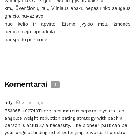
vairuojamas A. D. gim.
1986 m
. gyv. Kabakėlio
km., Švenčionių raj., Vilniaus apskr. nepasirinko saugaus
greičio, nuvažiavo
nuo kelio ir apvirto. Eismo įvykio metu žmonės
nenukentėjo, apgadinta
transporto priemonė.
Komentarai
1
Infy
3 metai ago
753865 492743There is numerous separate years Los
angeles Weight reduction eating strategy with each a
person is actually a necessity. The pioneer part can be
your original finding rid of belonging towards the extra