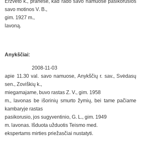
Erzvėto k., pranešė, kad rado savo namuose pasikorusios
savo motinos V. B.,
gim.
1927 m
.,
lavoną.
Anykščiai:
2008-11-03
apie 11.30 val. savo namuose, Anykščių r. sav., Svėdasų
sen., Zoviškių k.,
miegamajame, buvo rastas Z. V., gim.
1958
m
., lavonas
be išorinių smurto žymių,
bei tame pačiame
kambaryje rastas
pasikorusio, jos sugyventinio, G. L., gim.
1949
m
. lavonas. Išduota užduotis Teismo med.
ekspertams mirties priežasčiai nustatyti.