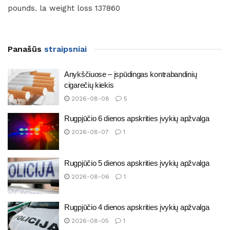
pounds. la weight loss 137860
Panašūs
straipsniai
Anykščiuose – įspūdingas kontrabandinių
cigarečių kiekis
2026-08-08
5
Rugpjūčio 6 dienos apskrities įvykių apžvalga
2026-08-07
1
Rugpjūčio 5 dienos apskrities įvykių apžvalga
2026-08-06
1
Rugpjūčio 4 dienos apskrities įvykių apžvalga
2026-08-05
1