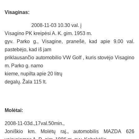
Visaginas:
2008-11-03
10.30
val. į
Visagino PK kreipėsi A. K. gim.
1953 m
.
gyv. Parko g., Visagine, pranešė, kad apie 9.00 val.
pastebėjo, kad iš jam
priklausančio automobilio VW Golf , kuris stovėjo Visagino
m. Parko g. namo
kieme, nupilta apie
20 litrų
degalų. Žala 115 lt.
Molėtai:
2008-11-03d.,17val.50min.,
Joniškio km. Molėtų raj., automobilis MAZDA 626