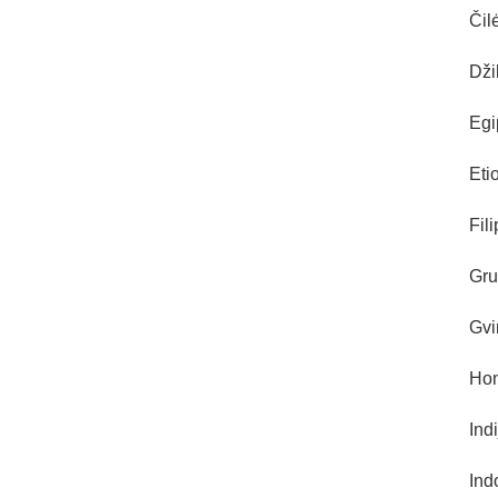
Čil
Dži
Egi
Eti
Fil
Gru
Gvi
Hon
Ind
Ind