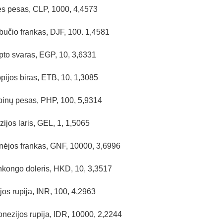
ės pesas, CLP, 1000, 4,4573
bučio frankas, DJF, 100. 1,4581
pto svaras, EGP, 10, 3,6331
opijos biras, ETB, 10, 1,3085
ipinų pesas, PHP, 100, 5,9314
zijos laris, GEL, 1, 1,5065
nėjos frankas, GNF, 10000, 3,6996
kongo doleris, HKD, 10, 3,3517
ijos rupija, INR, 100, 4,2963
onezijos rupija, IDR, 10000, 2,2244