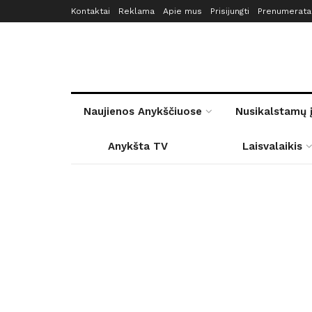
Kontaktai
Reklama
Apie mus
Prisijungti
Prenumerata
Naujienos Anykščiuose
Nusikalstamų 
Anykšta TV
Laisvalaikis