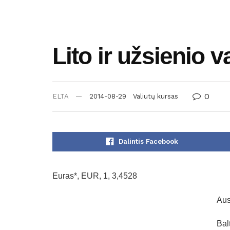
Lito ir užsienio v
0
ELTA
2014-08-29
Valiutų kursas
Dalintis Facebook
Euras*, EUR, 1, 3,4528
Aus
Bal