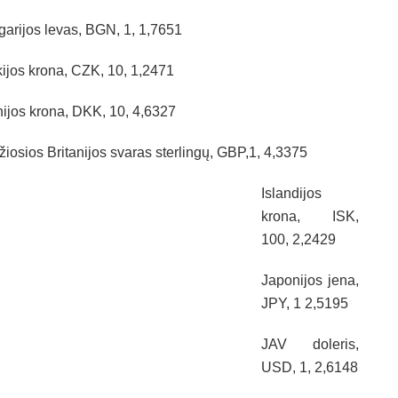
garijos levas, BGN, 1, 1,7651
ijos krona, CZK, 10, 1,2471
ijos krona, DKK, 10, 4,6327
žiosios Britanijos svaras sterlingų, GBP,1, 4,3375
Islandijos
krona, ISK,
100, 2,2429
Japonijos jena,
JPY, 1 2,5195
JAV doleris,
USD, 1, 2,6148