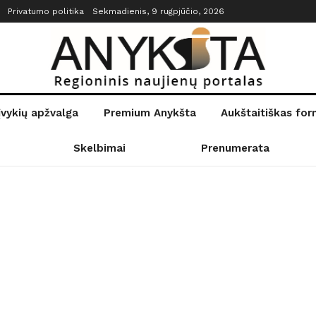
Privatumo politika
Sekmadienis, 9 rugpjūčio, 2026
įvykių apžvalga
Premium Anykšta
Aukštaitiškas fo
Skelbimai
Prenumerata