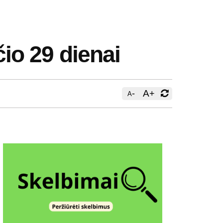
čio 29 dienai
-
A
+
A