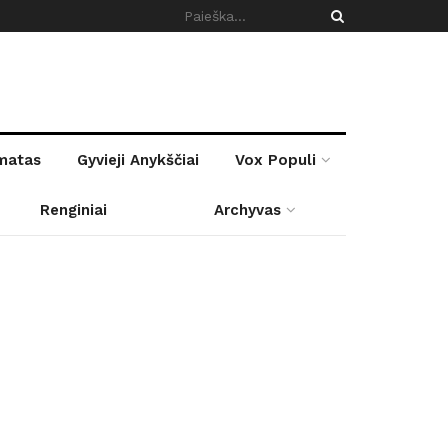
rmatas
Gyvieji Anykščiai
Vox Populi
Renginiai
Archyvas