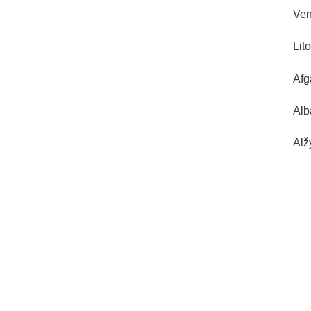
Ven
Lito
Afg
Alb
Alž