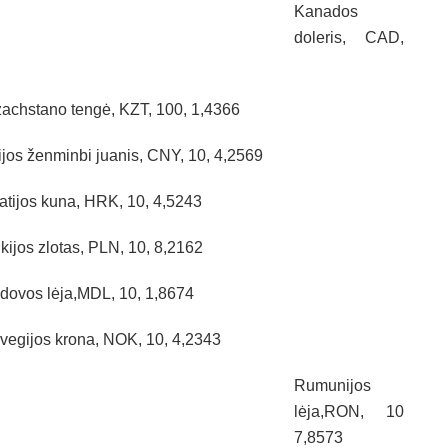
Kanados
doleris, CAD,
achstano tengė, KZT, 100, 1,4366
ijos ženminbi juanis, CNY, 10, 4,2569
atijos kuna, HRK, 10, 4,5243
kijos zlotas, PLN, 10, 8,2162
dovos lėja,MDL, 10, 1,8674
vegijos krona, NOK, 10, 4,2343
Rumunijos
lėja,RON, 10
7,8573