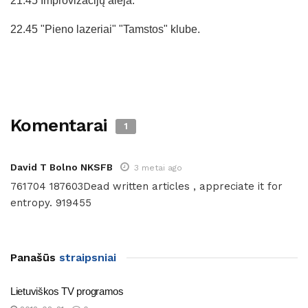
21.45 Improvizacijų alėja.
22.45 "Pieno lazeriai" "Tamstos" klube.
Komentarai
1
David T Bolno NKSFB
3 metai ago
761704 187603Dead written articles , appreciate it for
entropy. 919455
Panašūs
straipsniai
Lietuviškos TV programos