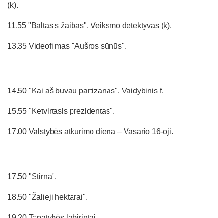
(k).
11.55 "Baltasis žaibas". Veiksmo detektyvas (k).
13.35 Videofilmas "Aušros sūnūs".
14.50 "Kai aš buvau partizanas". Vaidybinis f.
15.55 "Ketvirtasis prezidentas".
17.00 Valstybės atkūrimo diena – Vasario 16-oji.
17.50 "Stirna".
18.50 "Žalieji hektarai".
19.20 Tapatybės labirintai.