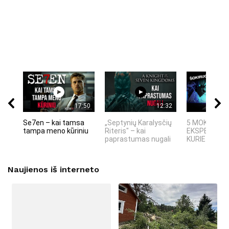
17:50
12:32
Se7en – kai tamsa
„Septynių Karalysčių
5 MOKSLINIA
tampa meno kūriniu
Riteris" – kai
EKSPERIMEN
paprastumas nugali
KURIE SUKRĖT
Naujienos iš interneto