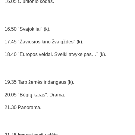
16.05 Čiurlionio kodas.
16.50 "Svajokliai" (k).
17.45 "Žaviosios kino žvaigždės" (k).
18.40 "Europos veidai. Sveiki atvykę pas…" (k).
19.35 Tarp žemės ir dangaus (k).
20.05 "Bėgių karas". Drama.
21.30 Panorama.