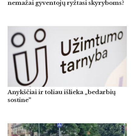
nemažai gyventojų ryžtasi skyryboms?
Anykščiai ir toliau išlieka „bedarbių
sostine”