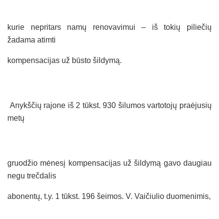
kurie nepritars namų renovavimui – iš tokių piliečių
žadama atimti
kompensacijas už būsto šildymą.
Anykščių rajone iš 2 tūkst. 930 šilumos vartotojų praėjusių
metų
gruodžio mėnesį kompensacijas už šildymą gavo daugiau
negu trečdalis
abonentų, t.y. 1 tūkst. 196 šeimos. V. Vaičiulio duomenimis,