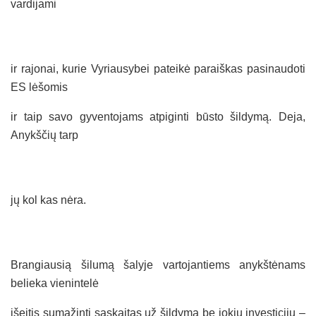
vardijami
ir rajonai, kurie Vyriausybei pateikė paraiškas pasinaudoti
ES lėšomis
ir taip savo gyventojams atpiginti būsto šildymą. Deja,
Anykščių tarp
jų kol kas nėra.
Brangiausią šilumą šalyje vartojantiems anykštėnams
belieka vienintelė
išeitis sumažinti sąskaitas už šildymą be jokių investicijų –