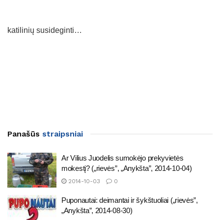
katilinių susideginti…
Panašūs
straipsniai
Ar Vilius Juodelis sumokėjo prekyvietės
mokestį? („rievės”, „Anykšta”, 2014-10-04)
2014-10-03
0
Puponautai: deimantai ir šykštuoliai („rievės”,
„Anykšta”, 2014-08-30)