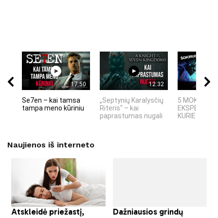
17:50
12:32
Se7en – kai tamsa
„Septynių Karalysčių
5 MOKSLINIA
tampa meno kūriniu
Riteris" – kai
EKSPERIMEN
paprastumas nugali
KURIE SUKRĖT
Naujienos iš interneto