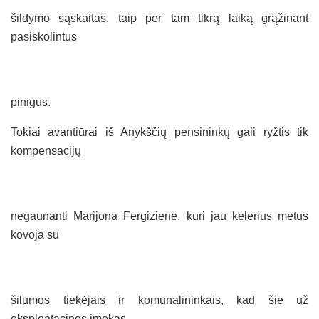
šildymo sąskaitas, taip per tam tikrą laiką grąžinant
pasiskolintus
pinigus.
Tokiai avantiūrai iš Anykščių pensininkų gali ryžtis tik
kompensacijų
negaunanti Marijona Fergizienė, kuri jau kelerius metus
kovoja su
šilumos tiekėjais ir komunalininkais, kad šie už
eksploatacines įmokas