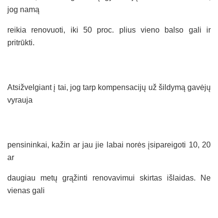
jog namą
reikia renovuoti, iki 50 proc. plius vieno balso gali ir
pritrūkti.
Atsižvelgiant į tai, jog tarp kompensacijų už šildymą gavėjų
vyrauja
pensininkai, kažin ar jau jie labai norės įsipareigoti 10, 20
ar
daugiau metų grąžinti renovavimui skirtas išlaidas. Ne
vienas gali