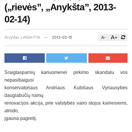
(„rievės”, „Anykšta”, 2013-
02-14)
A
-
+
Arvydas LINGAITIS
2013-02-15
A
Sraigtasparnių kariuomenei pirkimo skandalu vos
nepasibaigusi
konservatoriaus Andriaus Kubiliaus Vyriausybės
daugiabučių namų
renovacijos akcija, prie valstybės vairo stojus kairiesiems,
atrodo,
įgauna pagreitį.