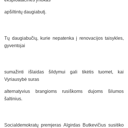
apšiltintų daugiabutį.
Tų daugiabučių, kurie nepatenka į renovacijos taisykles,
gyventojai
sumažinti išlaidas šildymui gali tikėtis tuomet, kai
Vyriausybė suras
alternatyvius brangioms rusiškoms dujoms šilumos
šaltinius.
Socialdemokratų premjeras Algirdas Butkevičius susitiko