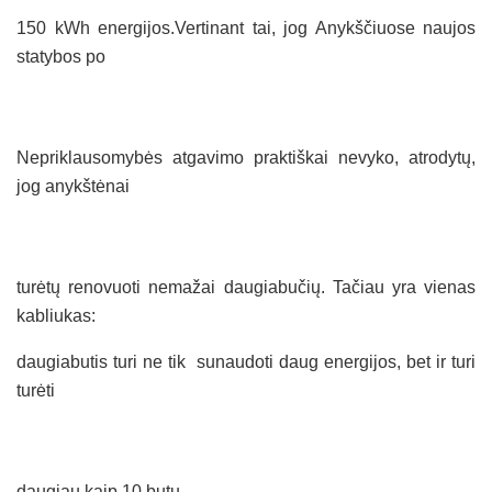
150 kWh energijos.Vertinant tai, jog Anykščiuose naujos
statybos po
Nepriklausomybės atgavimo praktiškai nevyko, atrodytų,
jog anykštėnai
turėtų renovuoti nemažai daugiabučių. Tačiau yra vienas
kabliukas:
daugiabutis turi ne tik sunaudoti daug energijos, bet ir turi
turėti
daugiau kaip 10 butų.