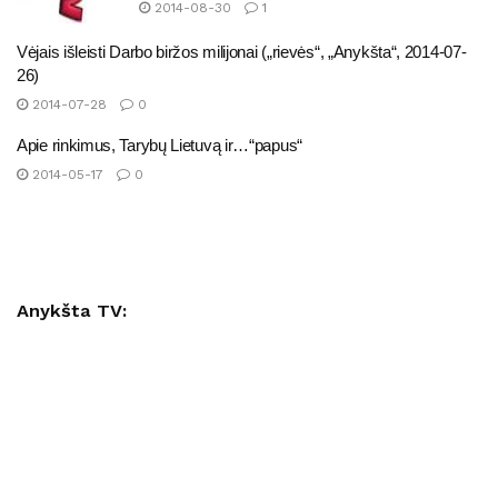
2014-08-30
1
Vėjais išleisti Darbo biržos milijonai („rievės“, „Anykšta“, 2014-07-
26)
2014-07-28
0
Apie rinkimus, Tarybų Lietuvą ir…“papus“
2014-05-17
0
Anykšta TV: