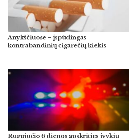
Anykščiuose – įspūdingas
kontrabandinių cigarečių kiekis
Rugpjūčio 6 dienos apskrities įvykių