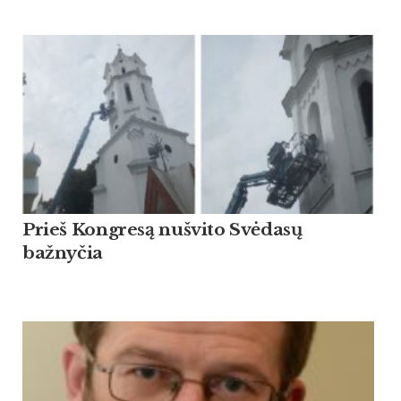
Prieš Kongresą nušvito Svėdasų
bažnyčia