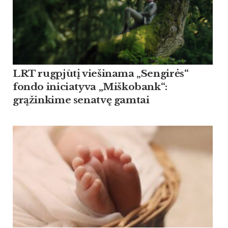
LRT rugpjūtį viešinama „Sengirės“
fondo iniciatyva „Miškobank“:
grąžinkime senatvę gamtai