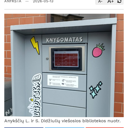
A
-
+
ANYKŠTA
2026-05-13
A
Anykščių L. ir S. Didžiulių viešosios bibliotekos nuotr.