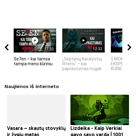
17:50
12:32
Se7en – kai tamsa
„Septynių Karalysčių
5 MOKSLINIA
tampa meno kūriniu
Riteris" – kai
EKSPERIMEN
paprastumas nugali
KURIE SUKRĖT
Naujienos iš interneto