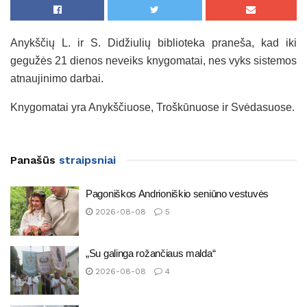
Anykščių L. ir S. Didžiulių biblioteka praneša, kad iki
gegužės 21 dienos neveiks knygomatai, nes vyks sistemos
atnaujinimo darbai.
Knygomatai yra Anykščiuose, Troškūnuose ir Svėdasuose.
Panašūs
straipsniai
Pagoniškos Andrioniškio seniūno vestuvės
2026-08-08
5
„Su galinga rožančiaus malda“
2026-08-08
4