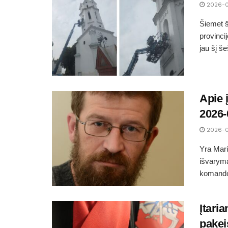
2026-
Šiemet š
provinci
jau šį š
Apie 
2026-
2026-
Yra Mari
išvaryma
komandos
Įtari
pakei