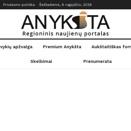
Privatumo politika
Šeštadienis, 8 rugpjūčio, 2026
įvykių apžvalga
Premium Anykšta
Aukštaitiškas fo
Skelbimai
Prenumerata