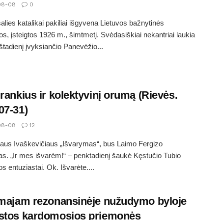
08-08
0
alies katalikai pakiliai išgyvena Lietuvos bažnytinės
jos, įsteigtos 1926 m., šimtmetį. Svėdasiškiai nekantriai laukia
eštadienį įvyksiančio Panevėžio...
įrankius ir kolektyvinį orumą (Rievės.
07-31)
08-08
12
aus Ivaškevičiaus „Išvarymas“, bus Laimo Fergizo
s. „Ir mes išvarėm!“ – penktadienį šaukė Kęstučio Tubio
 entuziastai. Ok. Išvarėte....
amajam rezonansinėje nužudymo byloje
stos kardomosios priemonės