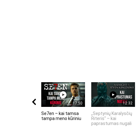
17:50
12:32
Se7en – kai tamsa
„Septynių Karalysčių
tampa meno kūriniu
Riteris" – kai
paprastumas nugali