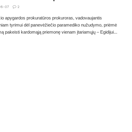
08-07
2
o apygardos prokuratūros prokuroras, vadovaujantis
iniam tyrimui dėl panevėžiečio paramediko nužudymo, priėmė
ą pakeisti kardomąją priemonę vienam įtariamųjų – Egidijui...