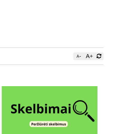
-
A
+
A