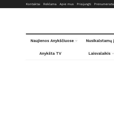
Kontaktai
Reklama
Apie mus
Prisijungti
Prenumerata
Naujienos Anykščiuose
Nusikalstamų 
Anykšta TV
Laisvalaikis