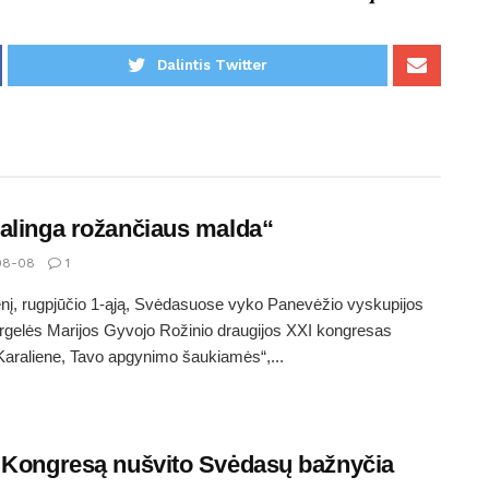
Dalintis Twitter
alinga rožančiaus malda“
08-08
1
nį, rugpjūčio 1-ąją, Svėdasuose vyko Panevėžio vyskupijos
gelės Marijos Gyvojo Rožinio draugijos XXI kongresas
Karaliene, Tavo apgynimo šaukiamės“,...
 Kongresą nušvito Svėdasų bažnyčia