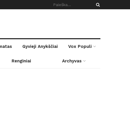
rmatas
Gyvieji Anykščiai
Vox Populi
Renginiai
Archyvas