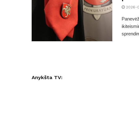
2026-
Panevėži
ikiteism
sprendim
Anykšta TV: