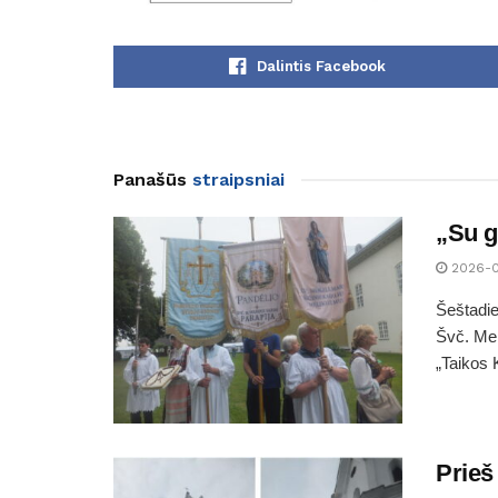
Dalintis Facebook
Panašūs
straipsniai
„Su g
2026-
Šeštadie
Švč. Mer
„Taikos 
Prieš