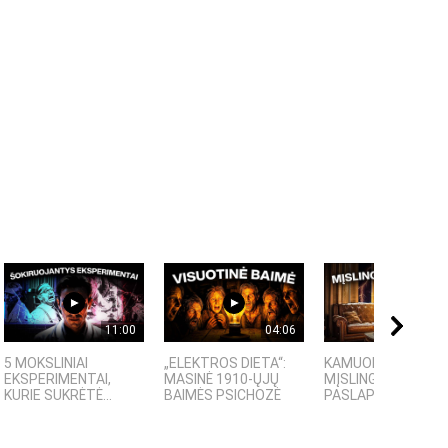
11:00
04:06
09:
5 MOKSLINIAI
„ELEKTROS DIETA“:
KAMUOLINIS ŽAIBA
EKSPERIMENTAI,
MASINĖ 1910-ŲJŲ
MĮSLINGA GAMTOS
KURIE SUKRĖTĖ...
BAIMĖS PSICHOZĖ
PASLAPTIS