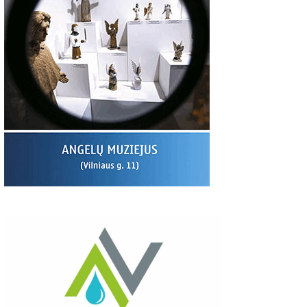
00
06:37
03:19
S:
Giedriaus Šiukščiaus
Latavėnai: pasaulio
Traupis 2 vide
atsiliepimas
lietuvių vyskupo
tėviškė