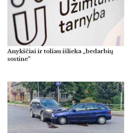
Anykščiai ir toliau išlieka „bedarbių
sostine”