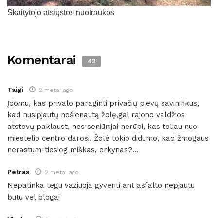
Skaitytojo atsiųstos nuotraukos
Komentarai
42
Taigi
2 metai ago
Įdomu, kas privalo paraginti privačių pievų savininkus,
kad nusipjautų nešienautą žolę,gal rajono valdžios
atstovų paklaust, nes seniūnijai nerūpi, kas toliau nuo
miestelio centro darosi. Žolė tokio didumo, kad žmogaus
nerastum-tiesiog miškas, erkynas?…
Petras
2 metai ago
Nepatinka tegu vaziuoja gyventi ant asfalto nepjautu
butu vel blogai