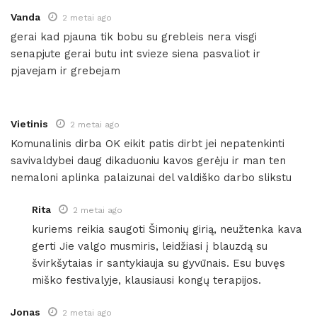
Vanda
2 metai ago
gerai kad pjauna tik bobu su grebleis nera visgi
senapjute gerai butu int svieze siena pasvaliot ir
pjavejam ir grebejam
Vietinis
2 metai ago
Komunalinis dirba OK eikit patis dirbt jei nepatenkinti
savivaldybei daug dikaduoniu kavos gerėju ir man ten
nemaloni aplinka palaizunai del valdiško darbo slikstu
Rita
2 metai ago
kuriems reikia saugoti Šimonių girią, neužtenka kava
gerti Jie valgo musmiris, leidžiasi į blauzdą su
švirkšytaias ir santykiauja su gyvūnais. Esu buvęs
miško festivalyje, klausiausi kongų terapijos.
Jonas
2 metai ago