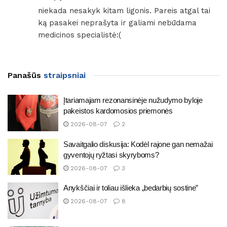
niekada nesakyk kitam ligonis. Pareis atgal tai
ką pasakei neprašyta ir galiami nebūdama
medicinos specialistė:(
Panašūs
straipsniai
Įtariamajam rezonansinėje nužudymo byloje
pakeistos kardomosios priemonės
2026-08-07
2
Savaitgalio diskusija: Kodėl rajone gan nemažai
gyventojų ryžtasi skyryboms?
2026-08-07
3
Anykščiai ir toliau išlieka „bedarbių sostine”
2026-08-07
8