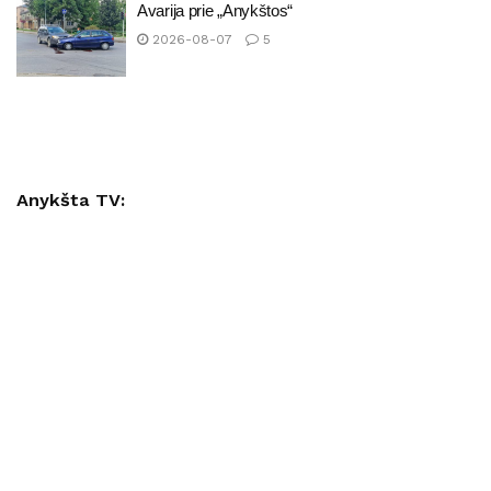
Avarija prie „Anykštos“
2026-08-07
5
Anykšta TV: