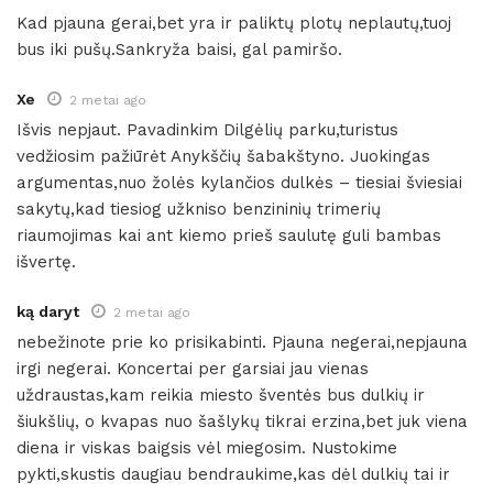
Kad pjauna gerai,bet yra ir paliktų plotų neplautų,tuoj
bus iki pušų.Sankryža baisi, gal pamiršo.
Xe
2 metai ago
Išvis nepjaut. Pavadinkim Dilgėlių parku,turistus
vedžiosim pažiūrėt Anykščių šabakštyno. Juokingas
argumentas,nuo žolės kylančios dulkės – tiesiai šviesiai
sakytų,kad tiesiog užkniso benzininių trimerių
riaumojimas kai ant kiemo prieš saulutę guli bambas
išvertę.
ką daryt
2 metai ago
nebežinote prie ko prisikabinti. Pjauna negerai,nepjauna
irgi negerai. Koncertai per garsiai jau vienas
uždraustas,kam reikia miesto šventės bus dulkių ir
šiukšlių, o kvapas nuo šašlykų tikrai erzina,bet juk viena
diena ir viskas baigsis vėl miegosim. Nustokime
pykti,skustis daugiau bendraukime,kas dėl dulkių tai ir