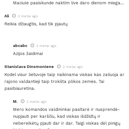
Maciule pasiskunde naktim live daro dienom miega…
Aš
2 metai ago
Reikia džiaugtis, kad tik pjautų
abcabc
2 metai ago
Azijos žaidimai
Stanislava Dinsmoniene
2 metai ago
Kodel visur lietuvoje taip naikinama viskas kas zaliuoja ar
rajono valdantieji taip trokšta plikos zemes. Tai
pasibiauretina.
M.
2 metai ago
Mero komandos valdininkai pasitarė ir nusprendė-
nupjauti per karščiu, kad viskas išdžiūtų ir
nebereikėtų pjauti dar ir dar. Taigi viskas dėl pinigų