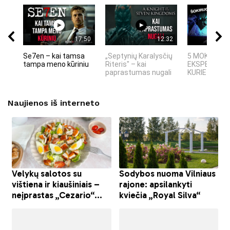
17:50
12:32
Se7en – kai tamsa
„Septynių Karalysčių
5 MOKSLINIA
tampa meno kūriniu
Riteris" – kai
EKSPERIMEN
paprastumas nugali
KURIE SUKRĖT
Naujienos iš interneto