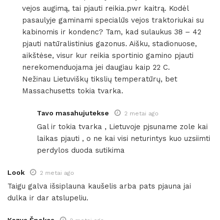
vejos augimą, tai pjauti reikia.pwr kaitrą. Kodėl
pasaulyje gaminami specialūs vejos traktoriukai su
kabinomis ir kondenc? Tam, kad sulaukus 38 – 42
pjauti natūralistinius gazonus. Aišku, stadionuose,
aikštėse, visur kur reikia sportinio gamino pjauti
nerekomenduojama jei daugiau kaip 22 C.
Nežinau Lietuviškų tikslių temperatūrų, bet
Massachusetts tokia tvarka.
Tavo masahujutekse
2 metai ago
Gal ir tokia tvarka , Lietuvoje pjsuname zole kai
laikas pjauti , o ne kai visi neturintys kuo uzsiimti
perdylos duoda sutikima
Look
2 metai ago
Taigu galva išsiplauna kaušelis arba pats pjauna jai
dulka ir dar atslupeliu.