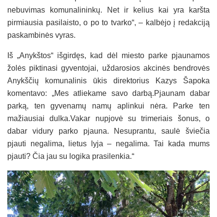
nebuvimas komunalininkų. Net ir kelius kai yra karšta
pirmiausia pasilaisto, o po to tvarko“, – kalbėjo į redakciją
paskambinės vyras.
Iš „Anykštos“ išgirdęs, kad dėl miesto parke pjaunamos
žolės piktinasi gyventojai, uždarosios akcinės bendrovės
Anykščių komunalinis ūkis direktorius Kazys Šapoka
komentavo: „Mes atliekame savo darbą.Pjaunam dabar
parką, ten gyvenamų namų aplinkui nėra. Parke ten
mažiausiai dulka.Vakar nupjovė su trimeriais šonus, o
dabar vidury parko pjauna. Nesuprantu, saulė šviečia
pjauti negalima, lietus lyja – negalima. Tai kada mums
pjauti? Čia jau su logika prasilenkia.“