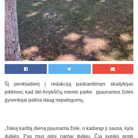
Šį penktadienį į redakciją paskambinęs skaitytojas
piktinosi, kad dėl Anykščių miesto parke pjaunamos žolės
gyventojai patiria daug nepatogumų.
„Tokią karštą dieną pjaunama žolė, o kadangi ji sausa, kyla
dulkės. Pas mus pilni namai dulkių. Čia sveiko proto