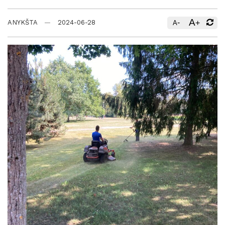
A
-
+
ANYKŠTA
2024-06-28
A