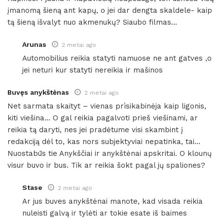
įmanomą šieną ant kapų, o jei dar dengta skaldele- kaip
tą šieną išvalyt nuo akmenukų? Siaubo filmas…
Arunas
2 metai ago
Automobilius reikia statyti namuose ne ant gatves ,o
jei neturi kur statyti nereikia ir mašinos
Buvęs anykštėnas
2 metai ago
Net sarmata skaityt – vienas prìsikabinėja kaip ligonis,
kiti viešina… O gal reikia pagalvoti prieš viešinami, ar
reikia tą daryti, nes jei pradėtume visi skambint į
redakciją dėl to, kas nors subjektyviai nepatinka, tai…
Nuostabūs tie Anykščiai ir anykštėnai apskritai. O klounų
visur buvo ir bus. Tik ar reikia šokt pagal jų spaliones?
Stase
2 metai ago
Ar jus buves anykštėnai manote, kad visada reikia
nuleisti galvą ir tylėti ar tokie esate iš baimes