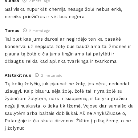
Vladas
2 metai ago
Gal viska nupurkšti chemija neaugs žolė nebus erkių
nereiks priežiūros ir vėl bus negerai
Tomas
2 metai ago
Tai blet kas jums darosi ar negirdėjo ten ka pasakė
konservai už nepjauta žolę bus baudžiama tai žmonės ir
pjauna tą žolė o čia jums tinginiams tai patylėti ir
džiaugtis reikia kad aplinka tvarkinga ir tvarkoma
Atstokit nuo
2 metai ago
Tų kelių žolyčių, juk pjaunat ne žolę, jos nėra, neduodat
užaugyi. Kaip biauru, sėja žolę, žolė tai ir yra žolė su
žydinčiom žolytėm, nors ir kiaupienių, ir tai yra gražisu
negu ji nuskusta, o lieka tik lžemė. Vejose dar sumaišo du
saulytėm arba baltais dobiliukai. Aš ne Anykščiuose o,
Palangoje ir čia skuta dirvonus. Žiūtim į pilką žemę, o ne
į žolynud