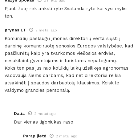
Kazys Špokas
2 metai ago
Pjauti žolę rek anksti ryte 3valanda ryte kai vysi mylisi
ten.
grynas LT
2 metai ago
Komunalių paslaugų įmonės direktorių verta siųsti į
darbinę komandiruotę senosios Europos valstybėse, kad
pasižiūrėtų kaip yra tvarkomos viešosios erdvės,
nesukilaint gyventojams ir turistams nepatogumų.
Koks ten pas jus nuo kolūkių laikų užsilikęs agronomas
vadovauja šiems darbams, kad net direktoriui reikia
atsakinėti į spaudos darbuotojų klausimus. Keiskite
valdymo grandies personalą.
Dalia
2 metai ago
Dar vienas ligoniukas raso
Parapijietė
2 metai ago