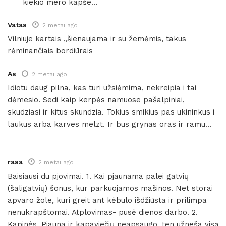
kiekio mero kapše…
Vatas
2 metai ago
Vilniuje kartais „šienaujama ir su žemėmis, takus
rėminančiais bordiūrais
As
2 metai ago
Idiotu daug pilna, kas turi užsiėmima, nekreipia i tai
dėmesio. Sedi kaip kerpės namuose pašalpiniai,
skudziasi ir kitus skundzia. Tokius smikius pas ukininkus i
laukus arba karves melzt. Ir bus grynas oras ir ramu…
rasa
2 metai ago
Baisiausi du pjovimai. 1. Kai pjaunama palei gatvių
(šaligatvių) šonus, kur parkuojamos mašinos. Net storai
apvaro žole, kuri greit ant kėbulo išdžiūsta ir prilimpa
nenukrapštomai. Atplovimas- pusė dienos darbo. 2.
Kapinės. Pjauna ir kapaviečių neapsaugo, ten užneša visą