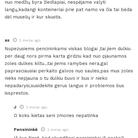
nuo medžių byra žiedlapiai, nespėjame valyti
langų,kadangi konteineriai prie pat namo va čia tai bėda
dėl muselių ir kur skustis.
as
2 metai ago
Nupezusiems pencininkams viskas blogai ,tai jiem dulkiu
per daug nors pirma karta girdziu kad nuo pjaunamos
zoles dulkes kiltu…tai jiems ramybes nera,gal
paprasciausiai perkaito galvos nuo saules,pas mus zoles
nieks nepjauna o tu dulkiu buvo ir bus ir nieko
nepadarysi,susidekite gerus langus ir problemos bus
issprestos.
J
2 metai ago
O koks kietas seni zmones nepatinka
Pensininkė
2 metai ago