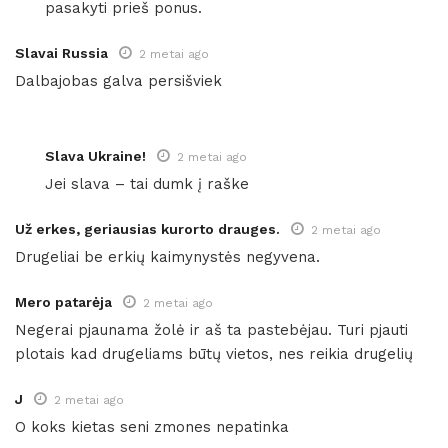
pasakyti prieš ponus.
Slavai Russia
2 metai ago
Dalbajobas galva persišviek
Slava Ukraine!
2 metai ago
Jei slava – tai dumk į raške
Už erkes, geriausias kurorto drauges.
2 metai ago
Drugeliai be erkių kaimynystės negyvena.
Mero patarėja
2 metai ago
Negerai pjaunama žolė ir aš ta pastebėjau. Turi pjauti
plotais kad drugeliams būtų vietos, nes reikia drugelių
J
2 metai ago
O koks kietas seni zmones nepatinka