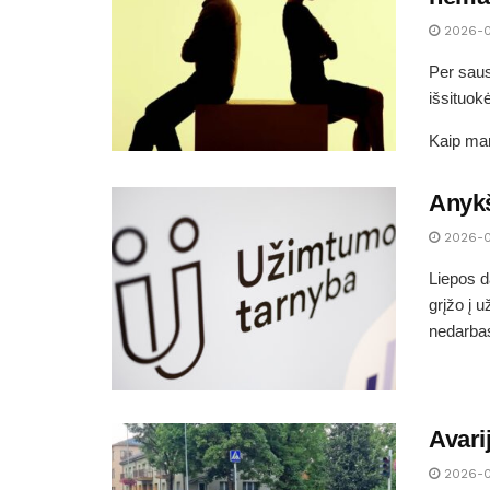
2026-
Per saus
išsituok
Kaip man
Anykš
2026-
Liepos d
grįžo į 
nedarbas
Avari
2026-