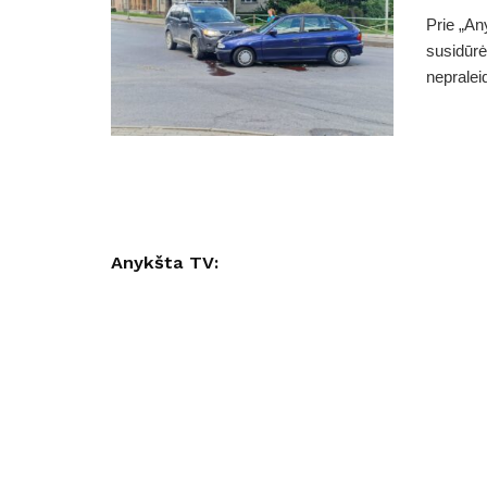
Prie „An
susidūrė
nepraleid
Anykšta TV: