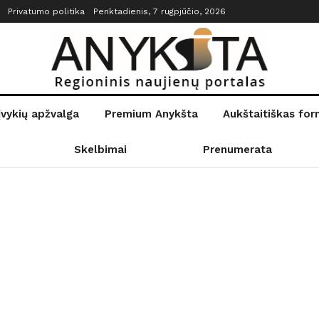
Privatumo politika
Penktadienis, 7 rugpjūčio, 2026
įvykių apžvalga
Premium Anykšta
Aukštaitiškas fo
Skelbimai
Prenumerata