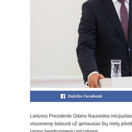
Dalintis Facebook
Lietuvos Prezidento Gitano Nausėdos inicijuotas 
visuomenę balsuoti už geriausias šių metų pilieti
rajono bendruomenių iniciatyvos.