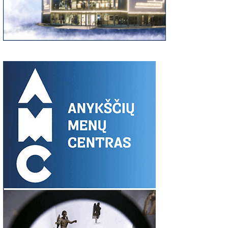
00
06:37
03:19
S:
Giedriaus Šiukščiaus
Latavėnai: pasaulio
Traupis 2 vide
atsiliepimas
lietuvių vyskupo
tėviškė