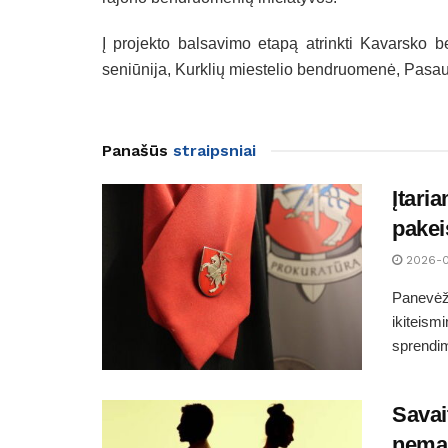
Į projekto balsavimo etapą atrinkti Kavarsko
seniūnija, Kurklių miestelio bendruomenė, Pasau
Panašūs
straipsniai
Įtari
pakei
2026-
Panevėži
ikiteism
sprendim
Savai
nemaž