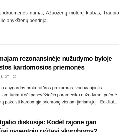
 bendruomenės namai, Ažuožerių moterų klubas, Traupio
lio anykštėnų bendrija.
amajam rezonansinėje nužudymo byloje
stos kardomosios priemonės
08-07
1
o apygardos prokuratūros prokuroras, vadovaujantis
iniam tyrimui dėl panevėžiečio paramediko nužudymo, priėmė
ą pakeisti kardomąją priemonę vienam įtariamųjų – Egidijui...
tgalio diskusija: Kodėl rajone gan
ai gyventojų ryžtasi skyryboms?