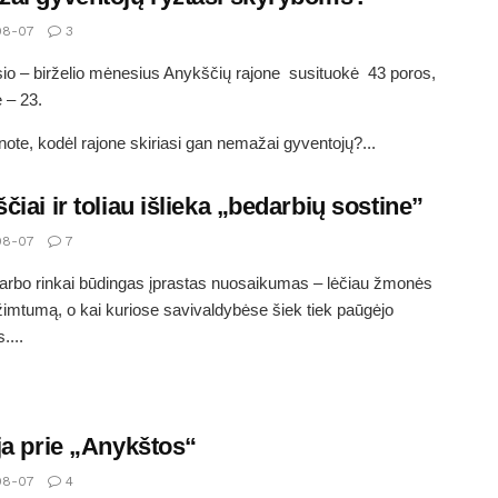
08-07
3
io – birželio mėnesius Anykščių rajone susituokė 43 poros,
ė – 23.
ote, kodėl rajone skiriasi gan nemažai gyventojų?...
čiai ir toliau išlieka „bedarbių sostine”
08-07
7
arbo rinkai būdingas įprastas nuosaikumas – lėčiau žmonės
užimtumą, o kai kuriose savivaldybėse šiek tiek paūgėjo
....
ja prie „Anykštos“
08-07
4