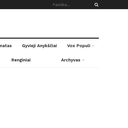
rmatas
Gyvieji Anykščiai
Vox Populi
Renginiai
Archyvas