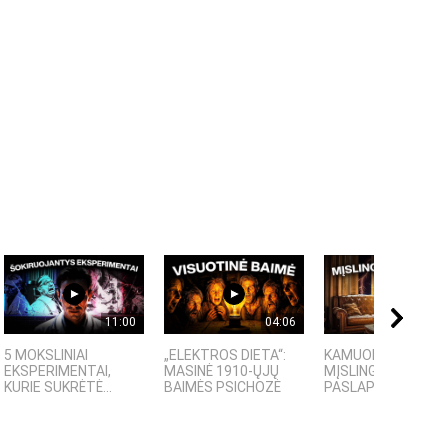
11:00
04:06
09:
5 MOKSLINIAI
„ELEKTROS DIETA“:
KAMUOLINIS ŽAIBA
EKSPERIMENTAI,
MASINĖ 1910-ŲJŲ
MĮSLINGA GAMTOS
KURIE SUKRĖTĖ...
BAIMĖS PSICHOZĖ
PASLAPTIS