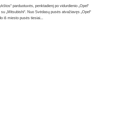
ykštos“ parduotuvės, penktadienį po vidurdienio „Opel“
 su „Mitsubishi“. Nuo Svėdasų pusės atvažiavęs „Opel“
o iš miesto pusės tiesiai...