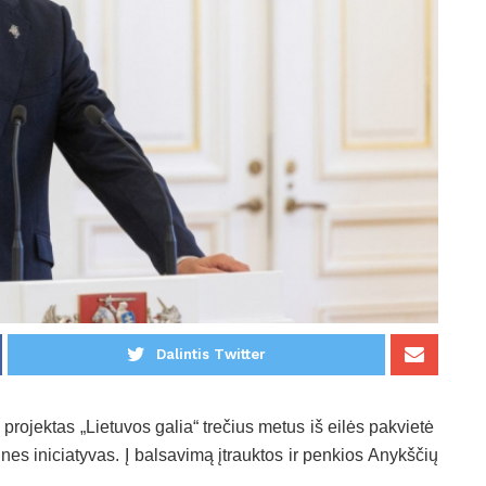
Dalintis Twitter
projektas „Lietuvos galia“ trečius metus iš eilės pakvietė
nes iniciatyvas. Į balsavimą įtrauktos ir penkios Anykščių