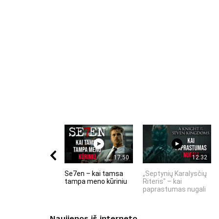
17:50
12:32
Se7en – kai tamsa
„Septynių Karalysčių
tampa meno kūriniu
Riteris" – kai
paprastumas nugali
Naujienos iš interneto