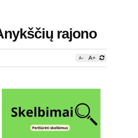
 Anykščių rajono
-
A
+
A