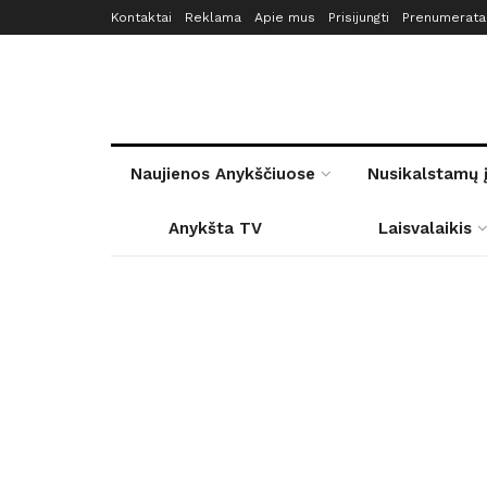
Kontaktai
Reklama
Apie mus
Prisijungti
Prenumerata
Naujienos Anykščiuose
Nusikalstamų 
Anykšta TV
Laisvalaikis