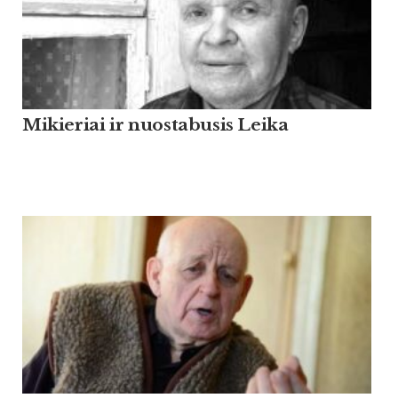
Mikieriai ir nuostabusis Leika