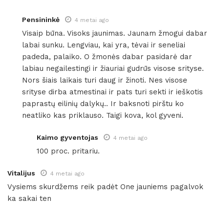
Pensininkė
4 metai ago
Visaip būna. Visoks jaunimas. Jaunam žmogui dabar
labai sunku. Lengviau, kai yra, tėvai ir seneliai
padeda, palaiko. O žmonės dabar pasidarė dar
labiau negailestingi ir žiauriai gudrūs visose srityse.
Nors šiais laikais turi daug ir žinoti. Nes visose
srityse dirba atmestinai ir pats turi sekti ir ieškotis
paprastų eilinių dalykų.. Ir baksnoti pirštu ko
neatliko kas priklauso. Taigi kova, kol gyveni.
Kaimo gyventojas
4 metai ago
100 proc. pritariu.
Vitalijus
4 metai ago
Vysiems skurdžems reik padėt One jauniems pagalvok
ka sakai ten