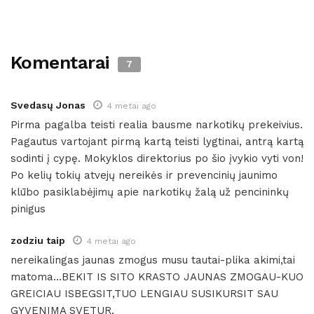
Komentarai
7
Svedasų Jonas
4 metai ago
Pirma pagalba teisti realia bausme narkotikų prekeivius.
Pagautus vartojant pirmą kartą teisti lygtinai, antrą kartą
sodinti į cypę. Mokyklos direktorius po šio įvykio vyti von!
Po kelių tokių atvejų nereikės ir prevencinių jaunimo
klūbo pasiklabėjimų apie narkotikų žalą už pencininkų
pinigus
zodziu taip
4 metai ago
nereikalingas jaunas zmogus musu tautai-plika akimi,tai
matoma…BEKIT IS SITO KRASTO JAUNAS ZMOGAU-KUO
GREICIAU ISBEGSIT,TUO LENGIAU SUSIKURSIT SAU
GYVENIMA SVETUR.