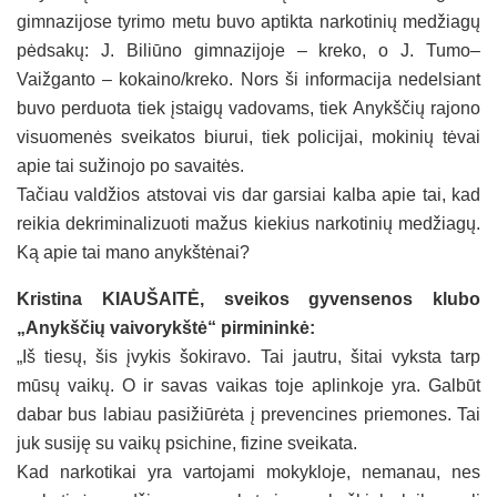
gimnazijose tyrimo metu buvo aptikta narkotinių medžiagų
pėdsakų: J. Biliūno gimnazijoje – kreko, o J. Tumo–
Vaižganto – kokaino/kreko. Nors ši informacija nedelsiant
buvo perduota tiek įstaigų vadovams, tiek Anykščių rajono
visuomenės sveikatos biurui, tiek policijai, mokinių tėvai
apie tai sužinojo po savaitės.
Tačiau valdžios atstovai vis dar garsiai kalba apie tai, kad
reikia dekriminalizuoti mažus kiekius narkotinių medžiagų.
Ką apie tai mano anykštėnai?
Kristina KIAUŠAITĖ, sveikos gyvensenos klubo
„Anykščių vaivorykštė“ pirmininkė:
„Iš tiesų, šis įvykis šokiravo. Tai jautru, šitai vyksta tarp
mūsų vaikų. O ir savas vaikas toje aplinkoje yra. Galbūt
dabar bus labiau pasižiūrėta į prevencines priemones. Tai
juk susiję su vaikų psichine, fizine sveikata.
Kad narkotikai yra vartojami mokykloje, nemanau, nes