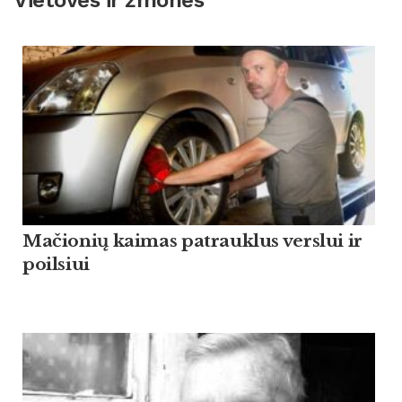
Vietovės ir žmonės
Mačionių kaimas patrauklus verslui ir
poilsiui