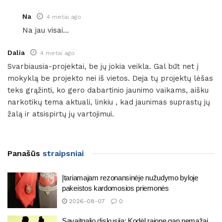
Na
4 metai ago
Na jau visai…
Dalia
4 metai ago
Svarbiausia-projektai, be jų jokia veikla. Gal būt net į
mokyklą be projekto nei iš vietos. Deja tų projektų lėšas
teks grąžinti, ko gero dabartinio jaunimo vaikams, aišku
narkotikų tema aktuali, linkiu , kad jaunimas suprastų jų
žalą ir atsispirtų jų vartojimui.
Panašūs
straipsniai
Įtariamajam rezonansinėje nužudymo byloje
pakeistos kardomosios priemonės
2026-08-07
0
Savaitgalio diskusija: Kodėl rajone gan nemažai