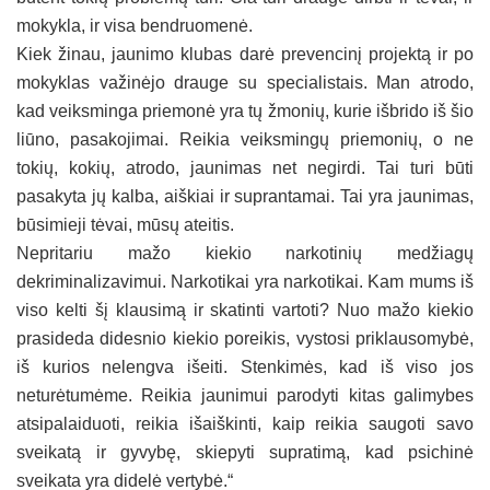
mokykla, ir visa bendruomenė.
Kiek žinau, jaunimo klubas darė prevencinį projektą ir po
mokyklas važinėjo drauge su specialistais. Man atrodo,
kad veiksminga priemonė yra tų žmonių, kurie išbrido iš šio
liūno, pasakojimai. Reikia veiksmingų priemonių, o ne
tokių, kokių, atrodo, jaunimas net negirdi. Tai turi būti
pasakyta jų kalba, aiškiai ir suprantamai. Tai yra jaunimas,
būsimieji tėvai, mūsų ateitis.
Nepritariu mažo kiekio narkotinių medžiagų
dekriminalizavimui. Narkotikai yra narkotikai. Kam mums iš
viso kelti šį klausimą ir skatinti vartoti? Nuo mažo kiekio
prasideda didesnio kiekio poreikis, vystosi priklausomybė,
iš kurios nelengva išeiti. Stenkimės, kad iš viso jos
neturėtumėme. Reikia jaunimui parodyti kitas galimybes
atsipalaiduoti, reikia išaiškinti, kaip reikia saugoti savo
sveikatą ir gyvybę, skiepyti supratimą, kad psichinė
sveikata yra didelė vertybė.“