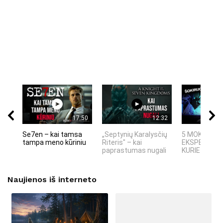
17:50
12:32
Se7en – kai tamsa
„Septynių Karalysčių
5 MOKSLINIA
tampa meno kūriniu
Riteris" – kai
EKSPERIMEN
paprastumas nugali
KURIE SUKRĖT
Naujienos iš interneto