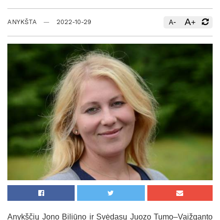
A
-
+
ANYKŠTA
2022-10-29
A
Anykščių Jono Biliūno ir Svėdasų Juozo Tumo–Vaižganto