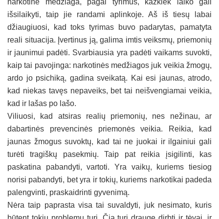
narkotinė medžiaga, pagal tyrimus, kažkiek laiko gali
išsilaikyti, taip jie randami aplinkoje. Aš iš tiesų labai
džiaugiuosi, kad toks tyrimas buvo padarytas, pamatyta
reali situacija. Įvertinus ją, galima imtis veiksmų, priemonių
ir jaunimui padėti. Svarbiausia yra padėti vaikams suvokti,
kaip tai pavojinga: narkotinės medžiagos juk veikia žmogų,
ardo jo psichiką, gadina sveikatą. Kai esi jaunas, atrodo,
kad niekas tavęs nepaveiks, bet tai neišvengiamai veikia,
kad ir lašas po lašo.
Viliuosi, kad atsiras realių priemonių, nes nežinau, ar
dabartinės prevencinės priemonės veikia. Reikia, kad
jaunas žmogus suvoktų, kad tai ne juokai ir ilgainiui gali
turėti tragiškų pasekmių. Taip pat reikia įsigilinti, kas
paskatina pabandyti, vartoti. Yra vaikų, kuriems tiesiog
norisi pabandyti, bet yra ir tokių, kuriems narkotikai padeda
palengvinti, praskaidrinti gyvenimą.
Nėra taip paprasta visa tai suvaldyti, juk nesimato, kuris
būtent tokių problemų turi. Čia turi drauge dirbti ir tėvai, ir