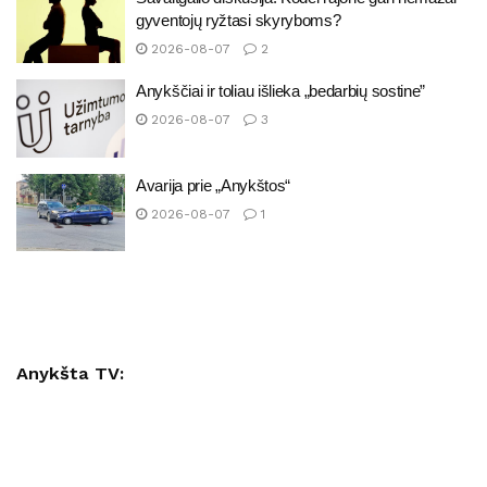
gyventojų ryžtasi skyryboms?
2026-08-07
2
Anykščiai ir toliau išlieka „bedarbių sostine”
2026-08-07
3
Avarija prie „Anykštos“
2026-08-07
1
Anykšta TV: