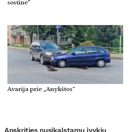
sostine”
Avarija prie „Anykštos“
Apskrities nusikalstamų įvykių