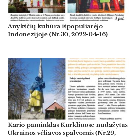
Anykščių kultūra išpopuliarėjo
Indonezijoje (Nr.30, 2022-04-16)
Kario paminklas Kurkliuose nudažytas
Ukrainos vėliavos spalvomis (Nr.29,