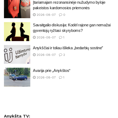
Įtariamajam rezonansinėje nužudymo byloje
pakeistos kardomosios priemonės
2026-08-07
0
Savaitgalio diskusija: Kodėl rajone gan nemažai
gyventojų ryžtasi skyryboms?
2026-08-07
1
Anykščiai ir toliau išlieka „bedarbių sostine”
2026-08-07
2
Avarija prie „Anykštos“
2026-08-07
1
Anykšta TV: