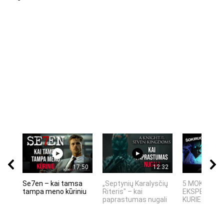
17:50
12:32
Se7en – kai tamsa
„Septynių Karalysčių
5 MOKSLINIA
tampa meno kūriniu
Riteris" – kai
EKSPERIMEN
paprastumas nugali
KURIE SUKRĖT