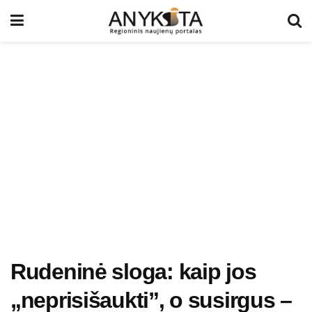
Rudeninė sloga: kaip jos
„neprisišaukti”, o susirgus –