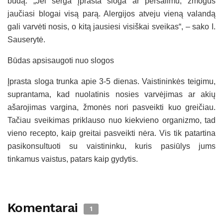
būdą. „Jei serga įprasta sloga ar peršalimu, žmogus
jaučiasi blogai visą parą. Alergijos atveju vieną valandą
gali varvėti nosis, o kitą jausiesi visiškai sveikas“, – sako I.
Sauserytė.
Būdas apsisaugoti nuo slogos
Įprasta sloga trunka apie 3-5 dienas. Vaistininkės teigimu,
suprantama, kad nuolatinis nosies varvėjimas ar akių
ašarojimas vargina, žmonės nori pasveikti kuo greičiau.
Tačiau sveikimas priklauso nuo kiekvieno organizmo, tad
vieno recepto, kaip greitai pasveikti nėra. Vis tik patartina
pasikonsultuoti su vaistininku, kuris pasiūlys jums
tinkamus vaistus, patars kaip gydytis.
Komentarai
1