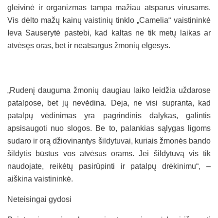
gleivinė ir organizmas tampa mažiau atsparus virusams.
Vis dėlto mažų kainų vaistinių tinklo „Camelia“ vaistininkė
Ieva Sauserytė pastebi, kad kaltas ne tik metų laikas ar
atvėsęs oras, bet ir neatsargus žmonių elgesys.
„Rudenį dauguma žmonių daugiau laiko leidžia uždarose
patalpose, bet jų nevėdina. Deja, ne visi supranta, kad
patalpų vėdinimas yra pagrindinis dalykas, galintis
apsisaugoti nuo slogos. Be to, palankias sąlygas ligoms
sudaro ir orą džiovinantys šildytuvai, kuriais žmonės bando
šildytis būstus vos atvėsus orams. Jei šildytuvą vis tik
naudojate, reikėtų pasirūpinti ir patalpų drėkinimu“, –
aiškina vaistininkė.
Neteisingai gydosi