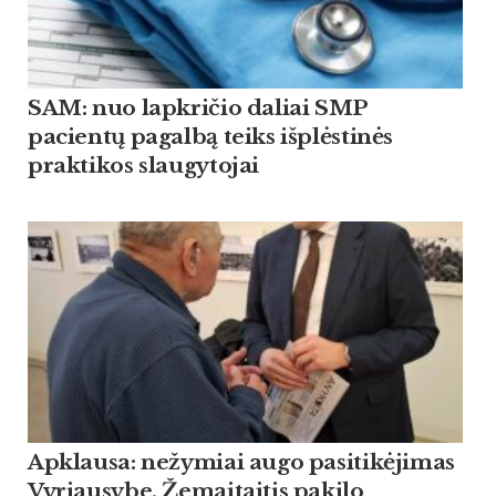
SAM: nuo lapkričio daliai SMP
pacientų pagalbą teiks išplėstinės
praktikos slaugytojai
Apklausa: nežymiai augo pasitikėjimas
Vyriausybe, Žemaitaitis pakilo