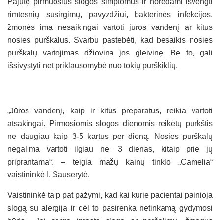
Pajutę pirmuosius slogos simptomus ir norėdami išvengti
rimtesnių susirgimų, pavyzdžiui, bakterinės infekcijos,
žmonės ima nesaikingai vartoti jūros vandenį ar kitus
nosies purškalus. Svarbu pastebėti, kad besaikis nosies
purškalų vartojimas džiovina jos gleivinę. Be to, gali
išsivystyti net priklausomybė nuo tokių purškiklių.
„Jūros vandenį, kaip ir kitus preparatus, reikia vartoti
atsakingai. Pirmosiomis slogos dienomis reikėtų purkštis
ne daugiau kaip 3-5 kartus per dieną. Nosies purškalų
negalima vartoti ilgiau nei 3 dienas, kitaip prie jų
priprantama“, – teigia mažų kainų tinklo „Camelia“
vaistininkė I. Sauserytė.
Vaistininkė taip pat pažymi, kad kai kurie pacientai painioja
slogą su alergija ir dėl to pasirenka netinkamą gydymosi