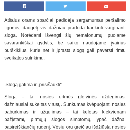
Atšalus orams sparčiai padidėja sergamumas peršalimo
ligomis, daugelį vis dažniau pradeda kankinti varginanti
sloga. Norėdami išvengti šių nemalonumų, puolame
savarankiškai gydytis, be saiko naudojame įvairius
purškiklius, kurie net ir įprastą slogą gali paversti rimtu
sveikatos sutrikimu.
Slogą galima ir „prisišaukti”
Sloga – tai nosies ertmės gleivinės uždegimas,
dažniausiai sukeltas virusų. Sunkumas kvėpuojant, nosies
paburkimas ir užgulimas – tai keletas kiekvienam
pažįstamų pirmųjų slogos simptomų, ypač dažnai
pasireiškiančių rudenį. Vėsiu oru greičiau išdžiūsta nosies