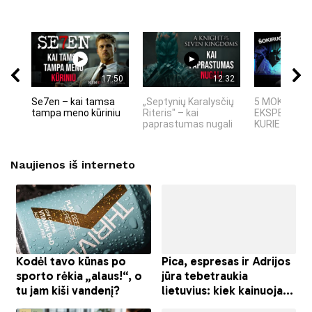
17:50
12:32
Se7en – kai tamsa
„Septynių Karalysčių
5 MOKSLINIA
tampa meno kūriniu
Riteris" – kai
EKSPERIMEN
paprastumas nugali
KURIE SUKRĖT
Naujienos iš interneto