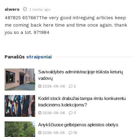
alwero
3 metai ago
487825 657667The very good intreguing articles keep
me coming back here time and time once again. thank
you so a lot. 971984
Panašūs
straipsniai
Savivaldybės administracijoje trūksta keturių
vadovų
2026-08-06
2
Kodėl stock drabužiai tampa rimtu konkurentu
tradicinėms kolekcijoms?
2026-08-06
0
Anykščiuose gelbėjamos apleistos obelys
2026-08-05
19