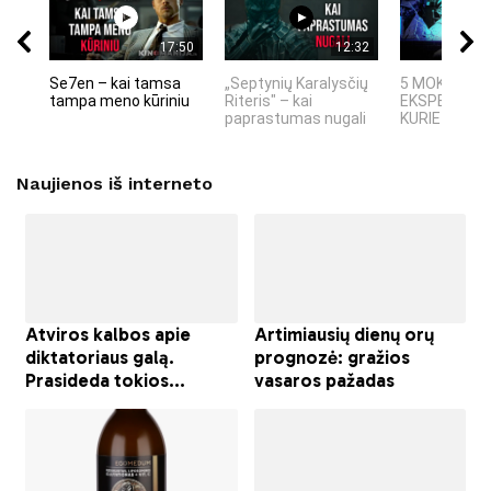
17:50
12:32
Se7en – kai tamsa
„Septynių Karalysčių
5 MOKSLINIA
tampa meno kūriniu
Riteris" – kai
EKSPERIMEN
paprastumas nugali
KURIE SUKRĖT
Naujienos iš interneto