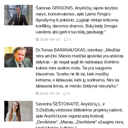
Šarūnas GRIGONIS, Anykščių rajono tarybos
narys, konservatorius, apie Laimo Fergizo
išprašymą iš pobūvio: „Lygioje vietoje ieškoma
konfliktų, daromos dramos. Būtų leidę žmogui
vandens atsi gerti ir tuo būtų pasibaigę.“
2026-08-03
0
Dr.Tomas BARANAUSKAS, istorikas: „Medžiai
nėra amžini. Miesto medžiai apskritai yra atskiras
dalykas – jie negali augti iki natūralaus išvirtimo
kokios nors audros metu. Tai yra saugumo
klausimas. Svarbu ne tik tai, kiek medžių
kertama, o labiausiai, kiek jų sodinama. Nes tai
labiausiai lemia, ar miesto želdynai nesunyks.“
2026-07-30
5
Severina ŠEŠTOKAITĖ, Anykščių L. ir
S.Didžiulių viešosios bibliotekos projektų vadovė,
apie Anykščiuose organizuotą festivalį
„Devilstone“: „Manau, „Devilstone“ užaugino norą
turėti kitokios kultūros.“