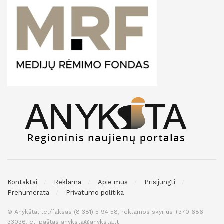
Kontaktai
Reklama
Apie mus
Prisijungti
Prenumerata
Privatumo politika
© Anykšta, tel/faksas (8 381) 5 94 58, reklamos skyrius +370 686
33036, el. paštas anyksta@anyksta.lt