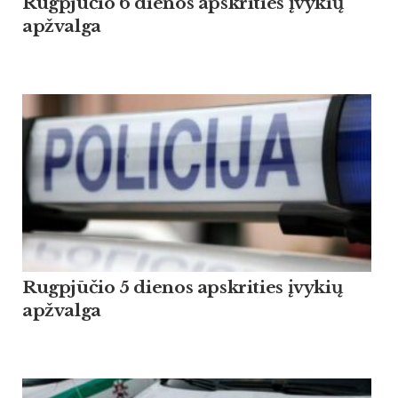
Rugpjūčio 6 dienos apskrities įvykių
apžvalga
Rugpjūčio 5 dienos apskrities įvykių
apžvalga