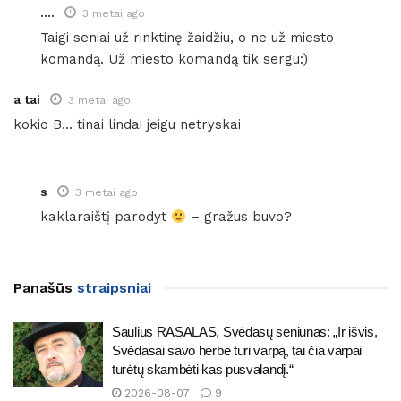
....
3 metai ago
Taigi seniai už rinktinę žaidžiu, o ne už miesto
komandą. Už miesto komandą tik sergu:)
a tai
3 metai ago
kokio B… tinai lindai jeigu netryskai
s
3 metai ago
kaklaraištį parodyt
– gražus buvo?
Panašūs
straipsniai
Saulius RASALAS, Svėdasų seniūnas: „Ir išvis,
Svėdasai savo herbe turi varpą, tai čia varpai
turėtų skambėti kas pusvalandį.“
2026-08-07
9