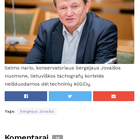
Seimo nario, konservatoriaus Sergejaus Jovaišos
nuomone, lietuviškos tachografų kortelės
neišduodamos dėl techninių kliūčių.
Tags:
Sergejus Jovaiša
Komentarai
11