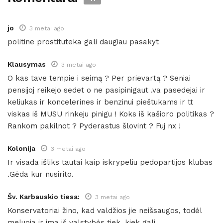
jo
3 metai ago
politine prostituteka gali daugiau pasakyt
Klausymas
3 metai ago
O kas tave tempie i seimą ? Per prievartą ? Seniai
pensijoj reikejo sedet o ne pasipinigaut .va pasedejai ir
keliukas ir koncelerines ir benzinui pieštukams ir tt
viskas iš MUSU rinkeju pinigu ! Koks iš kašioro politikas ?
Rankom pakilnot ? Pyderastus šlovint ? Fuj nx !
Kolonija
3 metai ago
Ir visada išliks tautai kaip iskrypeliu pedopartijos klubas
.Gėda kur nusirito.
Šv. Karbauskio tiesa:
3 metai ago
Konservatoriai žino, kad valdžios jie neišsaugos, todėl
meluoja ir ima iš valstybės tiek, kiek gali…