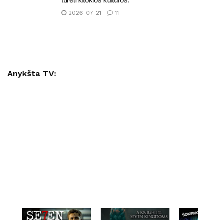
2026-07-21
11
Anykšta TV: