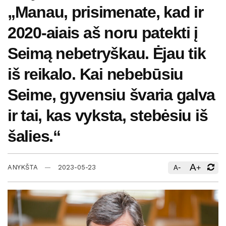
„Manau, prisimenate, kad ir
2020-aiais aš noru patekti į
Seimą nebetryškau. Ėjau tik
iš reikalo. Kai nebebūsiu
Seime, gyvensiu švaria galva
ir tai, kas vyksta, stebėsiu iš
šalies.“
A
-
+
ANYKŠTA
2023-05-23
A