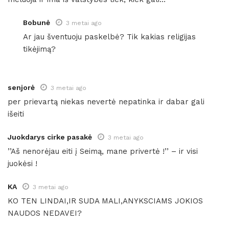
Bobunė
3 metai ago
Ar jau šventuoju paskelbė? Tik kakias religijas
tikėjimą?
senjorė
3 metai ago
per prievartą niekas nevertė nepatinka ir dabar gali
išeiti
Juokdarys cirke pasakė
3 metai ago
’’Aš nenorėjau eiti į Seimą, mane privertė !’’ – ir visi
juokėsi !
KA
3 metai ago
KO TEN LINDAI,IR SUDA MALI,ANYKSCIAMS JOKIOS
NAUDOS NEDAVEI?