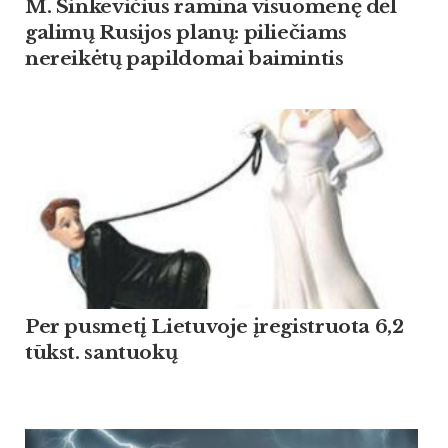
M. Sinkevičius ramina visuomenę dėl
galimų Rusijos planų: piliečiams
nereikėtų papildomai baimintis
Per pusmetį Lietuvoje įregistruota 6,2
tūkst. santuokų