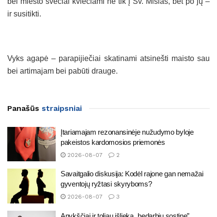
bei miesto svečiai kviečiami ne tik į Šv. Mišias, bet po jų –
ir susitikti.
Vyks agapė – parapijiečiai skatinami atsinešti maisto sau
bei artimajam bei pabūti drauge.
Panašūs
straipsniai
Įtariamajam rezonansinėje nužudymo byloje
pakeistos kardomosios priemonės
2026-08-07
2
Savaitgalio diskusija: Kodėl rajone gan nemažai
gyventojų ryžtasi skyryboms?
2026-08-07
3
Anykščiai ir toliau išlieka „bedarbių sostine”