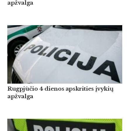
apžvalga
Rugpjūčio 4 dienos apskrities įvykių
apžvalga