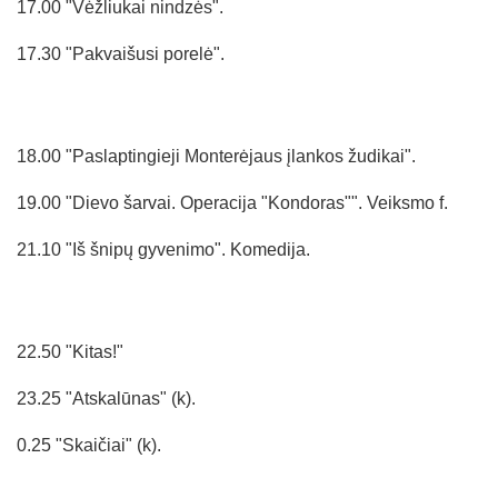
17.00 "Vėžliukai nindzės".
17.30 "Pakvaišusi porelė".
18.00 "Paslaptingieji Monterėjaus įlankos žudikai".
19.00 "Dievo šarvai. Operacija "Kondoras"". Veiksmo f.
21.10 "Iš šnipų gyvenimo". Komedija.
22.50 "Kitas!"
23.25 "Atskalūnas" (k).
0.25 "Skaičiai" (k).