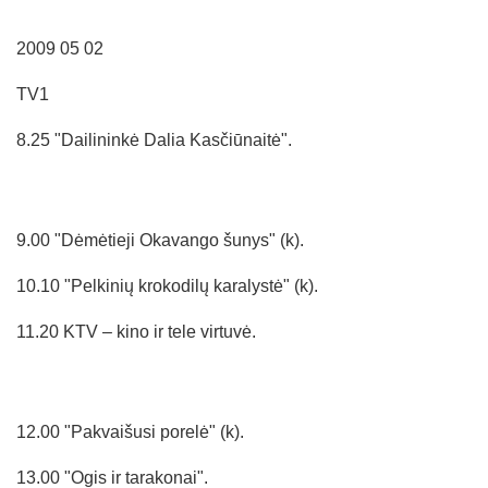
2009 05 02
TV1
8.25 "Dailininkė Dalia Kasčiūnaitė".
9.00 "Dėmėtieji Okavango šunys" (k).
10.10 "Pelkinių krokodilų karalystė" (k).
11.20 KTV – kino ir tele virtuvė.
12.00 "Pakvaišusi porelė" (k).
13.00 "Ogis ir tarakonai".