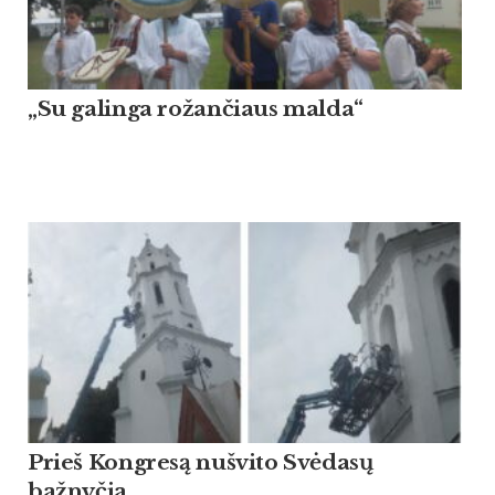
„Su galinga rožančiaus malda“
Prieš Kongresą nušvito Svėdasų
bažnyčia