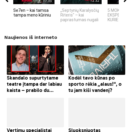
17:50
12:32
Se7en – kai tamsa
„Septynių Karalysčių
5 MOKSLINIA
tampa meno kūriniu
Riteris" – kai
EKSPERIMEN
paprastumas nugali
KURIE SUKRĖT
Naujienos iš interneto