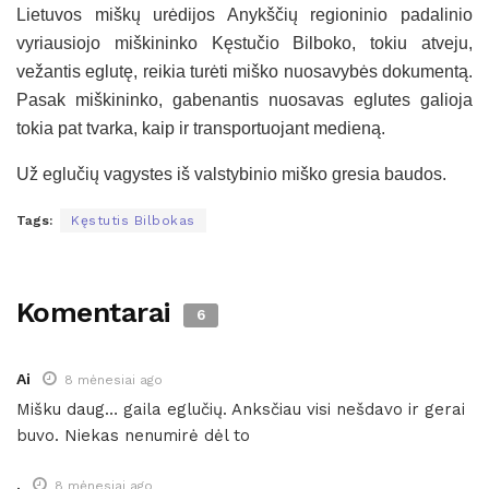
Lietuvos miškų urėdijos Anykščių regioninio padalinio
vyriausiojo miškininko Kęstučio Bilboko, tokiu atveju,
vežantis eglutę, reikia turėti miško nuosavybės dokumentą.
Pasak miškininko, gabenantis nuosavas eglutes galioja
tokia pat tvarka, kaip ir transportuojant medieną.
Už eglučių vagystes iš valstybinio miško gresia baudos.
Tags:
Kęstutis Bilbokas
Komentarai
6
Ai
8 mėnesiai ago
Mišku daug… gaila eglučių. Anksčiau visi nešdavo ir gerai
buvo. Niekas nenumirė dėl to
.
8 mėnesiai ago