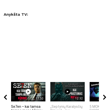
Anykšta TV:
17:50
12:32
Se7en – kai tamsa
„Septynių Karalysčių
5 MOKSLINIA