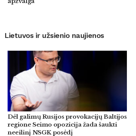
apžvalga
Lietuvos ir užsienio naujienos
Dėl galimų Rusijos provokacijų Baltijos
regione Seimo opozicija žada šaukti
neeilinį NSGK posėdį