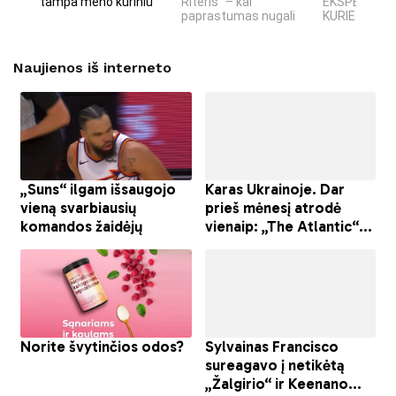
tampa meno kūriniu
Riteris" – kai
EKSPERIMEN
paprastumas nugali
KURIE SUKRĖT
Naujienos iš interneto