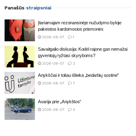
Panašūs
straipsniai
Įtariamajam rezonansinėje nužudymo byloje
pakeistos kardomosios priemonės
2026-08-07
1
Savaitgalio diskusija: Kodėl rajone gan nemažai
gyventojų ryžtasi skyryboms?
2026-08-07
3
Anykščiai ir toliau išlieka „bedarbių sostine”
2026-08-07
7
Avarija prie „Anykštos“
2026-08-07
4