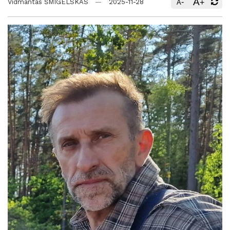
A
-
+
Vidmantas ŠMIGELSKAS
2025-11-28
A