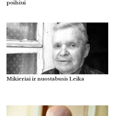
poilsiui
Mikieriai ir nuostabusis Leika