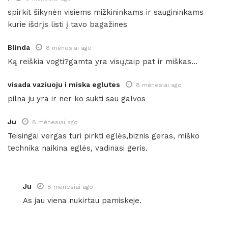
spirkit šikynėn visiems mižkininkams ir saugininkams
kurie išdrįs listi į tavo bagažines
Blinda
8 mėnesiai ago
Ką reiškia vogti?gamta yra visų,taip pat ir miškas…
visada vaziuoju i miska eglutes
8 mėnesiai ago
pilna ju yra ir ner ko sukti sau galvos
Ju
8 mėnesiai ago
Teisingai vergas turi pirkti eglės,biznis geras, miško
technika naikina eglės, vadinasi geris.
Ju
8 mėnesiai ago
As jau viena nukirtau pamiskeje.