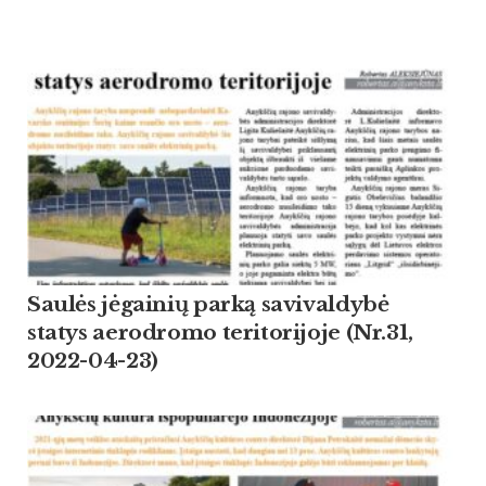
Saulės jėgainių parką savivaldybė
statys aerodromo teritorijoje (Nr.31,
2022-04-23)