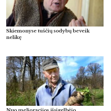
Skiemonyse tuščių sodybų beveik
nelikę
Nuo melioracijos išsigelbėjo