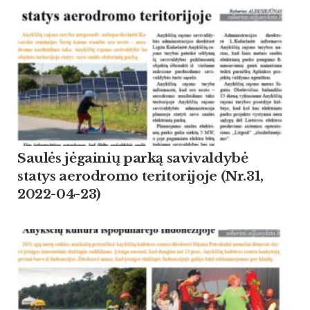
Saulės jėgainių parką savivaldybė
statys aerodromo teritorijoje (Nr.31,
2022-04-23)