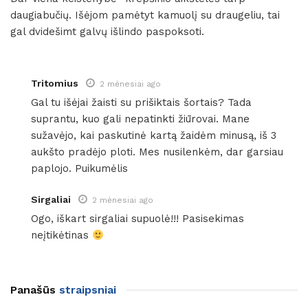
daugiabučių. Išėjom pamėtyt kamuolį su draugeliu, tai
gal dvidešimt galvų išlindo paspoksoti.
Tritomius
2 mėnesiai ago
Gal tu išėjai žaisti su prišiktais šortais? Tada
suprantu, kuo gali nepatinkti žiūrovai. Mane
sužavėjo, kai paskutinė kartą žaidėm minusą, iš 3
aukšto pradėjo ploti. Mes nusilenkėm, dar garsiau
paplojo. Puikumėlis
Sirgaliai
2 mėnesiai ago
Ogo, iškart sirgaliai supuolė!!! Pasisekimas
neįtikėtinas
Panašūs
straipsniai