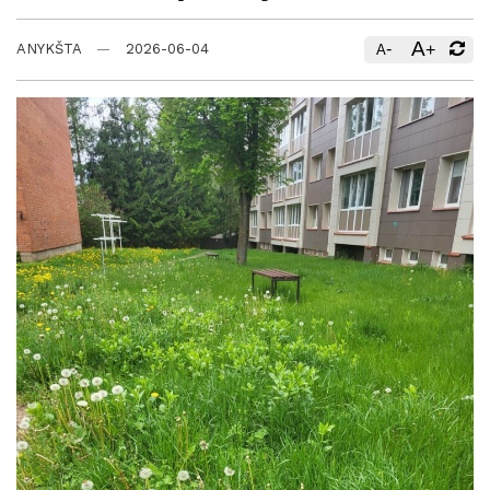
A
-
+
ANYKŠTA
2026-06-04
A