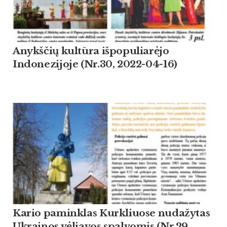
Anykščių kultūra išpopuliarėjo
Indonezijoje (Nr.30, 2022-04-16)
Kario paminklas Kurkliuose nudažytas
Ukrainos vėliavos spalvomis (Nr.29,