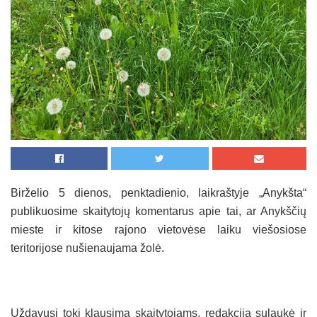
Birželio 5 dienos, penktadienio, laikraštyje „Anykšta“
publikuosime skaitytojų komentarus apie tai, ar Anykščių
mieste ir kitose rajono vietovėse laiku viešosiose
teritorijose nušienaujama žolė.
Uždavusi tokį klausimą skaitytojams, redakcija sulaukė ir