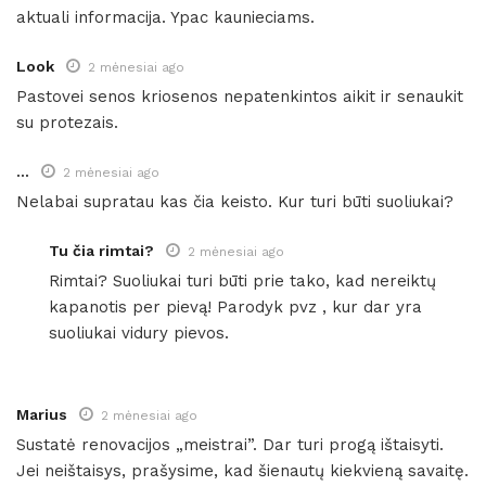
aktuali informacija. Ypac kaunieciams.
Look
2 mėnesiai ago
Pastovei senos kriosenos nepatenkintos aikit ir senaukit
su protezais.
...
2 mėnesiai ago
Nelabai supratau kas čia keisto. Kur turi būti suoliukai?
Tu čia rimtai?
2 mėnesiai ago
Rimtai? Suoliukai turi būti prie tako, kad nereiktų
kapanotis per pievą! Parodyk pvz , kur dar yra
suoliukai vidury pievos.
Marius
2 mėnesiai ago
Sustatė renovacijos „meistrai”. Dar turi progą ištaisyti.
Jei neištaisys, prašysime, kad šienautų kiekvieną savaitę.