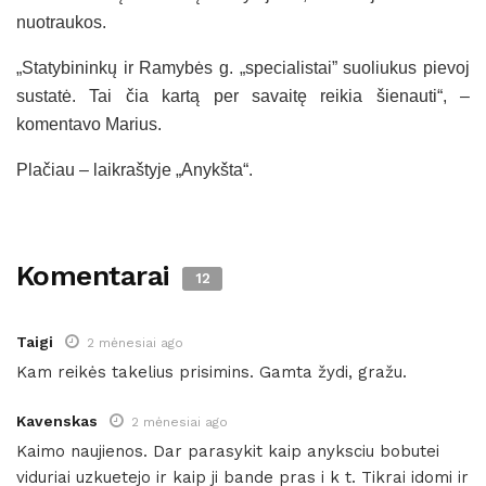
nuotraukos.
„Statybininkų ir Ramybės g. „specialistai” suoliukus pievoj
sustatė. Tai čia kartą per savaitę reikia šienauti“, –
komentavo Marius.
Plačiau – laikraštyje „Anykšta“.
Komentarai
12
Taigi
2 mėnesiai ago
Kam reikės takelius prisimins. Gamta žydi, gražu.
Kavenskas
2 mėnesiai ago
Kaimo naujienos. Dar parasykit kaip anyksciu bobutei
viduriai uzkuetejo ir kaip ji bande pras i k t. Tikrai idomi ir