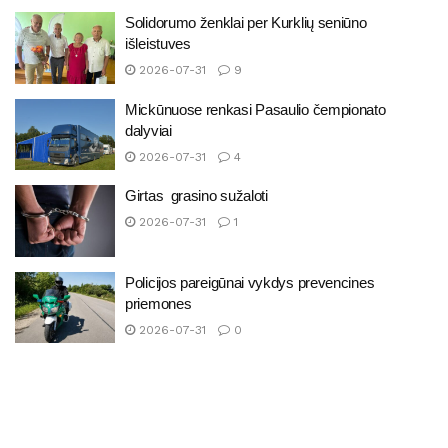
Solidorumo ženklai per Kurklių seniūno
išleistuves
2026-07-31
9
Mickūnuose renkasi Pasaulio čempionato
dalyviai
2026-07-31
4
Girtas grasino sužaloti
2026-07-31
1
Policijos pareigūnai vykdys prevencines
priemones
2026-07-31
0