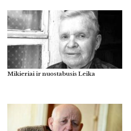
Mikieriai ir nuostabusis Leika