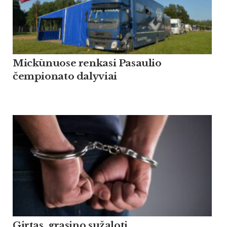
Mickūnuose renkasi Pasaulio
čempionato dalyviai
Girtas grasino sužaloti