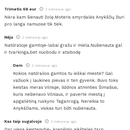
Trimetis 68 eur
2 mėnesiai ago
Nėra kam šienauti žolę.Moteris smyrdalės Anykščių žiuri
pro langa namuose tik tiek.
Nėja
2 mėnesiai ago
Natūralioje gamtoje-labai gražu ir miela.Nušienauta gal
ir tvarkinga,bet nuobodu ir atsibodę
Dem
2 mėnesiai ago
Kokios natūralios gamtos tu ieškai mieste? Gal
važiuok į laukines pievas ir ten gyvenk. Buvo toks
keistas meras Vilniuje, liūdnos atminties Šimašius,
kuris nešienavo Vilniaus, ir pavertė miestą į
apgailėtiną ruskyno Taganrogą. Nereikia to
Anykščiams, viskas turi būti nušienauta.
Kas taip sugalvojo
2 mėnesiai ago
Dar viena keistenybė- krepšinio aikštelės tarp