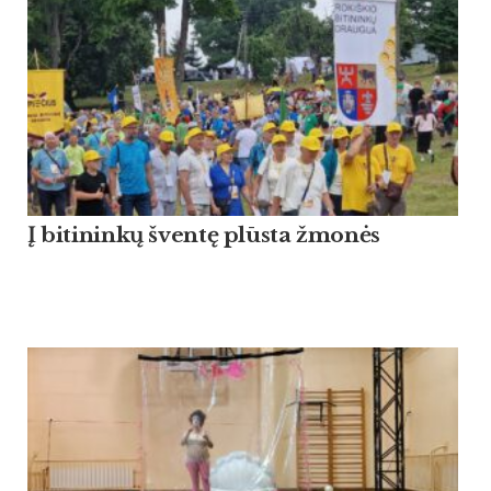
Į bitininkų šventę plūsta žmonės