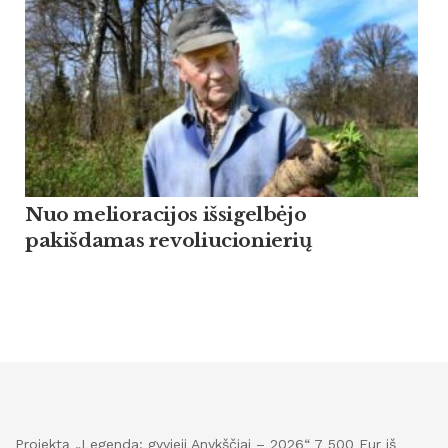
Nuo melioracijos išsigelbėjo
pakišdamas revoliucionierių
Projektą „Legenda: gyvieji Anykščiai – 2026“ 7 500 Eur iš