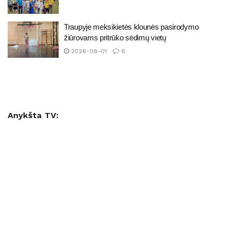
Traupyje meksikietės klounės pasirodymo
žiūrovams pritrūko sėdimų vietų
2026-08-01
6
Anykšta TV: