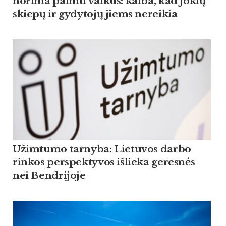
norima paimti vaikus: kalba, kad jokių
skiepų ir gydytojų jiems nereikia
Užimtumo tarnyba: Lietuvos darbo
rinkos perspektyvos išlieka geresnės
nei Bendrijoje