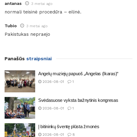
antanas
3 metai ago
normali teisinė procedūra – eilinė.
Tubio
3 metai ago
Pakistukas nepraejo
Panašūs
straipsniai
Angelų muziejų papuoš „Angelas (Ikaras)“
2026-08-01
1
Svėdasuose vyksta bažnytinis kongresas
2026-08-01
1
Į bitininkų šventę plūsta žmonės
2026-08-01
8