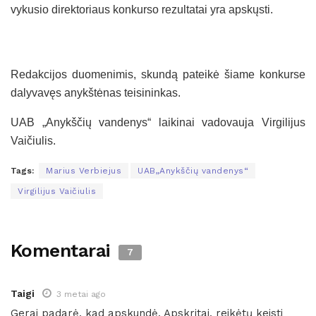
vykusio direktoriaus konkurso rezultatai yra apskųsti.
Redakcijos duomenimis, skundą pateikė šiame konkurse
dalyvavęs anykštėnas teisininkas.
UAB „Anykščių vandenys“ laikinai vadovauja Virgilijus
Vaičiulis.
Tags:
Marius Verbiejus
UAB„Anykščių vandenys“
Virgilijus Vaičiulis
Komentarai
7
Taigi
3 metai ago
Gerai padarė, kad apskundė. Apskritai, reikėtų keisti