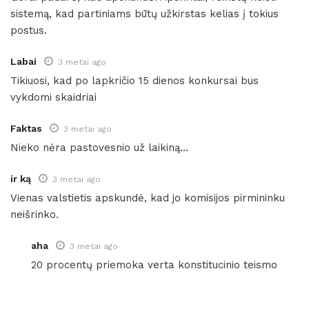
sistemą, kad partiniams būtų užkirstas kelias į tokius
postus.
Labai
3 metai ago
Tikiuosi, kad po lapkričio 15 dienos konkursai bus
vykdomi skaidriai
Faktas
3 metai ago
Nieko nėra pastovesnio už laikiną…
ir ką
3 metai ago
Vienas valstietis apskundė, kad jo komisijos pirmininku
neišrinko.
aha
3 metai ago
20 procentų priemoka verta konstitucinio teismo