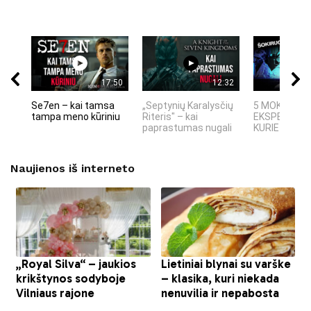
17:50
12:32
Se7en – kai tamsa
„Septynių Karalysčių
5 MOKSLINIA
tampa meno kūriniu
Riteris" – kai
EKSPERIMEN
paprastumas nugali
KURIE SUKRĖT
Naujienos iš interneto