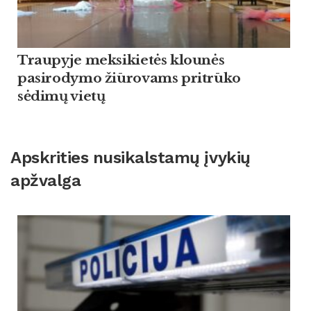
Traupyje meksikietės klounės
pasirodymo žiūrovams pritrūko
sėdimų vietų
Apskrities nusikalstamų įvykių
apžvalga