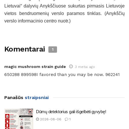
Lietuvai“ dalyvių Anykščiuose sukurtas pirmasis Lietuvoje
vietos bendruomenių verslo paramos tinklas. (Anykščių
verslo informacinio centro nuotr.)
Komentarai
1
magic mushroom strain guide
3 metai ago
650288 899598I favored than you may be now. 962241
Panašūs
straipsniai
Dūmų detektorius gali išgelbėti gyvybę!
2026-08-06
1