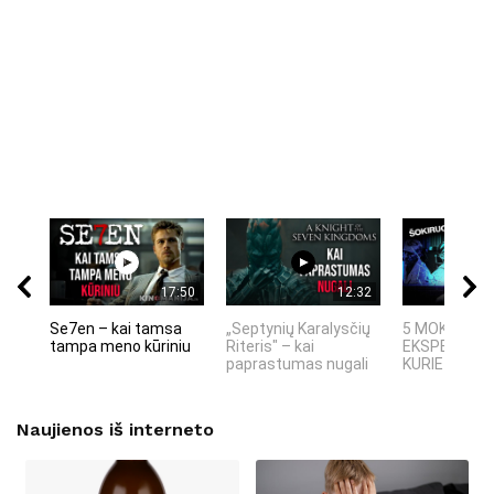
17:50
12:32
Se7en – kai tamsa
„Septynių Karalysčių
5 MOKSLINIA
tampa meno kūriniu
Riteris" – kai
EKSPERIMEN
paprastumas nugali
KURIE SUKRĖT
Naujienos iš interneto