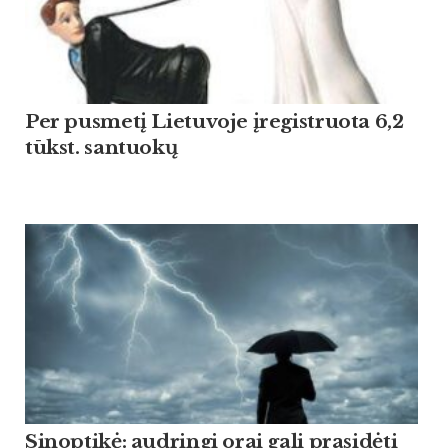
Per pusmetį Lietuvoje įregistruota 6,2
tūkst. santuokų
Sinoptikė: audringi orai gali prasidėti