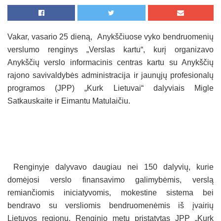
Vakar, vasario 25 dieną, Anykščiuose vyko bendruomenių
verslumo renginys „Verslas kartu“, kurį organizavo
Anykščių verslo informacinis centras kartu su Anykščių
rajono savivaldybės administracija ir jaunųjų profesionalų
programos (JPP) „Kurk Lietuvai“ dalyviais Migle
Satkauskaite ir Eimantu Matulaičiu.
Renginyje dalyvavo daugiau nei 150 dalyvių, kurie
domėjosi verslo finansavimo galimybėmis, verslą
remiančiomis iniciatyvomis, mokestine sistema bei
bendravo su versliomis bendruomenėmis iš įvairių
Lietuvos regionų. Renginio metu pristatytas JPP „Kurk