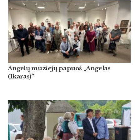
Angelų muziejų papuoš „Angelas
(Ikaras)“