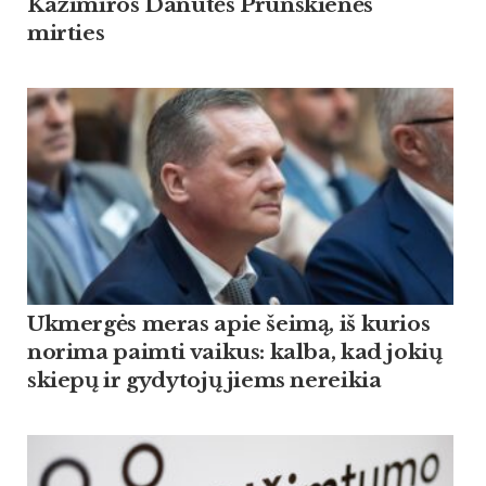
Kazimiros Danutės Prunskienės
mirties
Ukmergės meras apie šeimą, iš kurios
norima paimti vaikus: kalba, kad jokių
skiepų ir gydytojų jiems nereikia