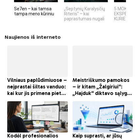
Se7en – kai tamsa
„Septynių Karalysčių
5 MOKSLINIA
tampa meno kūriniu
Riteris" – kai
EKSPERIMEN
paprastumas nugali
KURIE SUKRĖT
Naujienos iš interneto