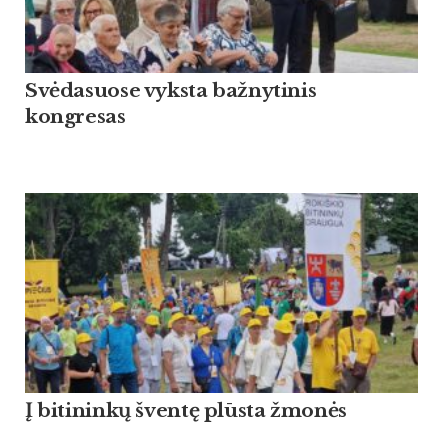
Svėdasuose vyksta bažnytinis
kongresas
Į bitininkų šventę plūsta žmonės