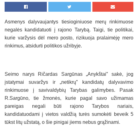
Asmenys dalyvaujantys tiesioginiuose merų rinkimuose
negalės kandidatuoti į rajono Tarybą. Taigi, tie politikai,
kurie varžysis dėl mero posto, rizikuoja pralaimėję mero
rinkimus, atsidurti politikos užribyje.
Seimo narys Ričardas Sargūnas „Anykštai” sakė, jog
įstatymai suvaržys ir „netikrų” kandidatų dalyvavimo
rinkimuose į savivaldybių Tarybas galimybes. Pasak
R.Sargūno, tie žmonės, kurie pagal savo užimamas
pareigas negali būti rajono Tarybos nariais,
kandidatuodami į vietos valdžią turės sumokėti beveik 5
tūkst litų užstatą, o šie pinigai jiems nebus grąžinami.