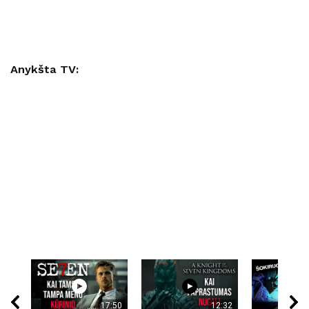
Anykšta TV:
17:50
12:32