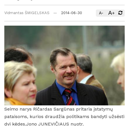
A
-
+
Vidmantas ŠMIGELSKAS
2014-06-30
A
Seimo narys Ričardas Sargūnas pritaria įstatymų
pataisoms, kurios draudžia politikams bandyti užsėsti
dvi kėdes.Jono JUNEVIČIAUS nuotr.