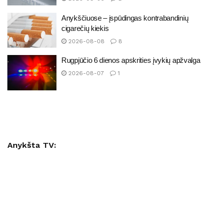
Anykščiuose – įspūdingas kontrabandinių
cigarečių kiekis
2026-08-08
8
Rugpjūčio 6 dienos apskrities įvykių apžvalga
2026-08-07
1
Anykšta TV: