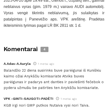
2025-04-20 apie 19.49 val., Utenos r., Užpalių sen., galimai
neblaivus vyras (gim. 1979 m.) vairavo AUDI automobilį.
Vyras vengė tikrintis neblaivumą, jis sulaikytas ir
patalpintas į Panevėžio aps. VPK areštinę. Pradėtas
ikiteisminis tyrimas pagal LR BK 2811 str. 1 d.
Komentarai
4
A.Adas-A.Auryla
1 metai ago
Balandžio 22 diena susirinks buve parėigunai iš Kuniškiu
kaimo ožiai Anykščiu komisariate Atviks buves
parėigunas ir padarys ant danties ir paviešinti fečebok o
pydera užmušiu be patirties ten Anykščiu komisariate.
VPK -GINTI-SAUGOTI-PADĖTI
1 metai ago
KGB irgi nori GMP putkos Nutaiva vysi nori Taiva.