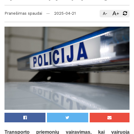
A
-
+
Pranešimas spaudai
2025-04-21
A
Transporto priemonių vairavimas, kai vairuoja