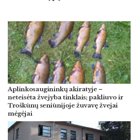
Aplinkosaugininkų akiratyje –
neteisėta žvejyba tinklais; pakliuvo ir
Troškūnų seniūnijoje žuvavę žvejai
mėgėjai