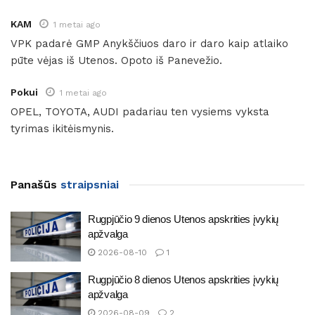
KAM
1 metai ago
VPK padarė GMP Anykščiuos daro ir daro kaip atlaiko
pūte vėjas iš Utenos. Opoto iš Panevežio.
Pokui
1 metai ago
OPEL, TOYOTA, AUDI padariau ten vysiems vyksta
tyrimas ikitėismynis.
Panašūs
straipsniai
Rugpjūčio 9 dienos Utenos apskrities įvykių
apžvalga
2026-08-10
1
Rugpjūčio 8 dienos Utenos apskrities įvykių
apžvalga
2026-08-09
2