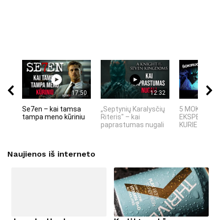
17:50
12:32
Se7en – kai tamsa
„Septynių Karalysčių
5 MOKSLINIA
tampa meno kūriniu
Riteris" – kai
EKSPERIMEN
paprastumas nugali
KURIE SUKRĖT
Naujienos iš interneto