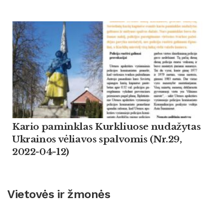
Kario paminklas Kurkliuose nudažytas
Ukrainos vėliavos spalvomis (Nr.29,
2022-04-12)
Vietovės ir žmonės