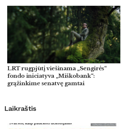
LRT rugpjūtį viešinama „Sengirės“
fondo iniciatyva „Miškobank“:
grąžinkime senatvę gamtai
Laikraštis