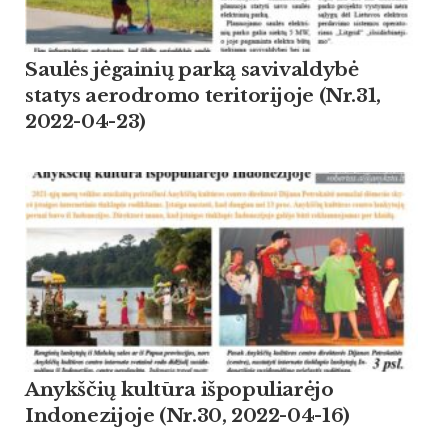
Saulės jėgainių parką savivaldybė
statys aerodromo teritorijoje (Nr.31,
2022-04-23)
Anykščių kultūra išpopuliarėjo
Indonezijoje (Nr.30, 2022-04-16)