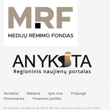
Kontaktai
Reklama
Apie mus
Prisijungti
Prenumerata
Privatumo politika
© Anykšta, tel/faksas (8 381) 5 94 58, reklamos skyrius +370 686