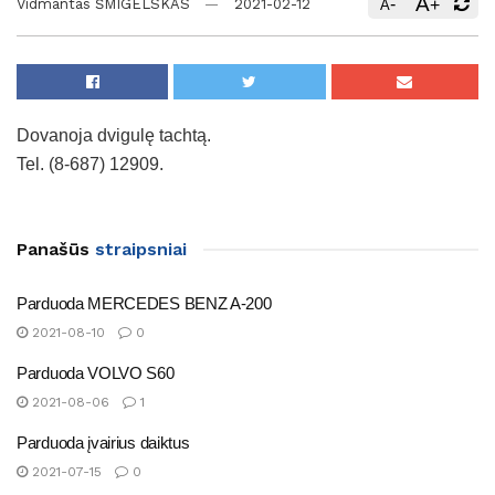
A
-
+
Vidmantas ŠMIGELSKAS
2021-02-12
A
Dovanoja dvigulę tachtą.
Tel. (8-687) 12909.
Panašūs
straipsniai
Parduoda MERCEDES BENZ A-200
2021-08-10
0
Parduoda VOLVO S60
2021-08-06
1
Parduoda įvairius daiktus
2021-07-15
0