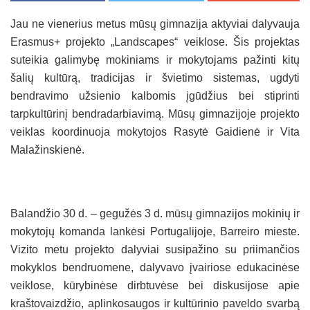
Jau ne vienerius metus mūsų gimnazija aktyviai dalyvauja
Erasmus+ projekto „Landscapes“ veiklose. Šis projektas
suteikia galimybę mokiniams ir mokytojams pažinti kitų
šalių kultūrą, tradicijas ir švietimo sistemas, ugdyti
bendravimo užsienio kalbomis įgūdžius bei stiprinti
tarpkultūrinį bendradarbiavimą. Mūsų gimnazijoje projekto
veiklas koordinuoja mokytojos Rasytė Gaidienė ir Vita
Malažinskienė.
Balandžio 30 d. – gegužės 3 d. mūsų gimnazijos mokinių ir
mokytojų komanda lankėsi Portugalijoje, Barreiro mieste.
Vizito metu projekto dalyviai susipažino su priimančios
mokyklos bendruomene, dalyvavo įvairiose edukacinėse
veiklose, kūrybinėse dirbtuvėse bei diskusijose apie
kraštovaizdžio, aplinkosaugos ir kultūrinio paveldo svarbą