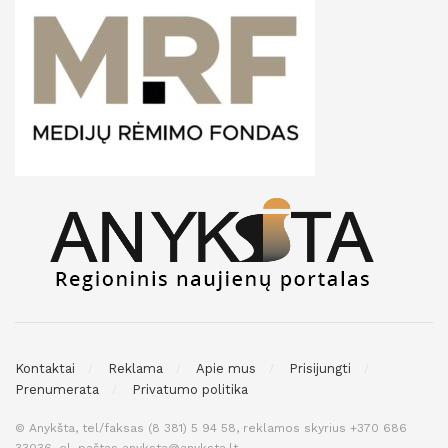
Kontaktai
Reklama
Apie mus
Prisijungti
Prenumerata
Privatumo politika
© Anykšta, tel/faksas (8 381) 5 94 58, reklamos skyrius +370 686
33036, el. paštas anyksta@anyksta.lt