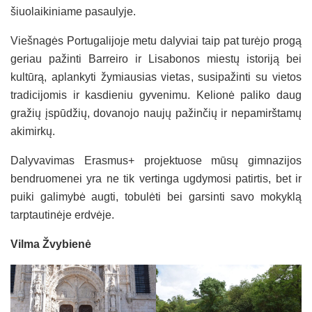
šiuolaikiniame pasaulyje.
Viešnagės Portugalijoje metu dalyviai taip pat turėjo progą
geriau pažinti Barreiro ir Lisabonos miestų istoriją bei
kultūrą, aplankyti žymiausias vietas, susipažinti su vietos
tradicijomis ir kasdieniu gyvenimu. Kelionė paliko daug
gražių įspūdžių, dovanojo naujų pažinčių ir nepamirštamų
akimirkų.
Dalyvavimas Erasmus+ projektuose mūsų gimnazijos
bendruomenei yra ne tik vertinga ugdymosi patirtis, bet ir
puiki galimybė augti, tobulėti bei garsinti savo mokyklą
tarptautinėje erdvėje.
Vilma Žvybienė