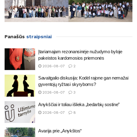
Panašūs
straipsniai
Įtariamajam rezonansinėje nužudymo byloje
pakeistos kardomosios priemonės
2026-08-07
2
Savaitgalio diskusija: Kodėl rajone gan nemažai
gyventojų ryžtasi skyryboms?
2026-08-07
3
Anykščiai ir toliau išlieka „bedarbių sostine”
2026-08-07
8
Avarija prie „Anykštos“