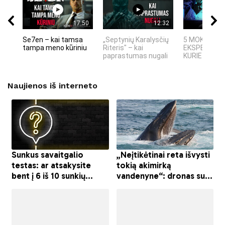
17:50
12:32
Se7en – kai tamsa
„Septynių Karalysčių
5 MOKSLINIA
tampa meno kūriniu
Riteris" – kai
EKSPERIMEN
paprastumas nugali
KURIE SUKRĖT
Naujienos iš interneto