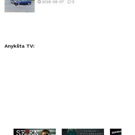
2026-08-07
5
Anykšta TV: