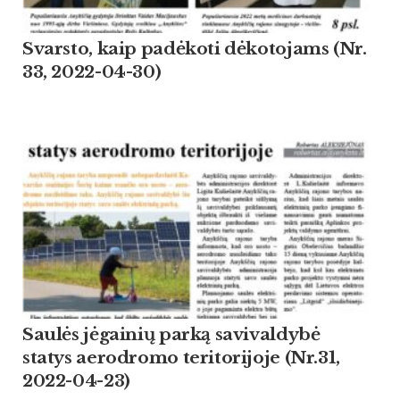
Svarsto, kaip padėkoti dėkotojams (Nr.
33, 2022-04-30)
Saulės jėgainių parką savivaldybė
statys aerodromo teritorijoje (Nr.31,
2022-04-23)