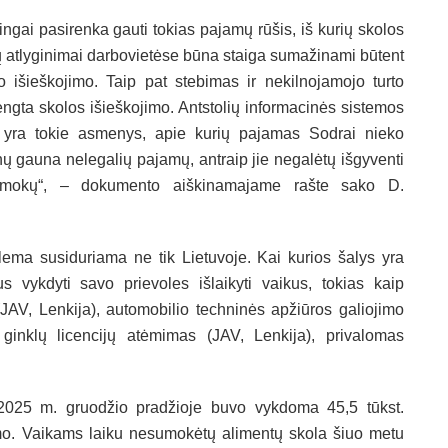
ngai pasirenka gauti tokias pajamų rūšis, iš kurių skolos
ų atlyginimai darbovietėse būna staiga sumažinami būtent
išieškojimo. Taip pat stebimas ir nekilnojamojo turto
ngta skolos išieškojimo. Antstolių informacinės sistemos
 yra tokie asmenys, apie kurių pajamas Sodrai nieko
nų gauna nelegalių pajamų, antraip jie negalėtų išgyventi
išmokų“, – dokumento aiškinamajame rašte sako D.
lema susiduriama ne tik Lietuvoje. Kai kurios šalys yra
us vykdyti savo prievoles išlaikyti vaikus, tokias kaip
AV, Lenkija), automobilio techninės apžiūros galiojimo
 ginklų licencijų atėmimas (JAV, Lenkija), privalomas
 2025 m. gruodžio pradžioje buvo vykdoma 45,5 tūkst.
mo. Vaikams laiku nesumokėtų alimentų skola šiuo metu