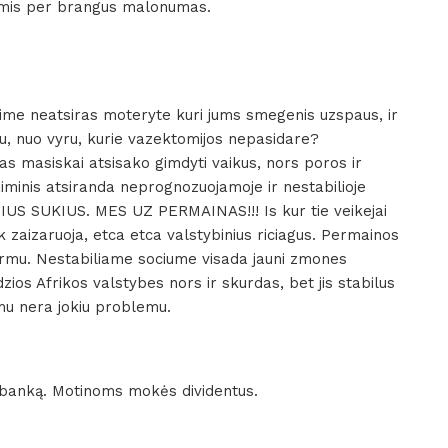
ijomis per brangus malonumas.
enime neatsiras moteryte kuri jums smegenis uzspaus, ir
niu, nuo vyru, kurie vazektomijos nepasidare?
imas masiskai atsisako gimdyti vaikus, nors poros ir
iminis atsiranda neprognozuojamoje ir nestabilioje
IUS SUKIUS. MES UZ PERMAINAS!!! Is kur tie veikejai
k zaizaruoja, etca etca valstybinius riciagus. Permainos
rmu. Nestabiliame sociume visada jauni zmones
zios Afrikos valstybes nors ir skurdas, bet jis stabilus
u nera jokiu problemu.
 banką. Motinoms mokės dividentus.