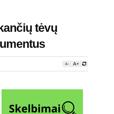
kančių tėvų
okumentus
-
A
+
A