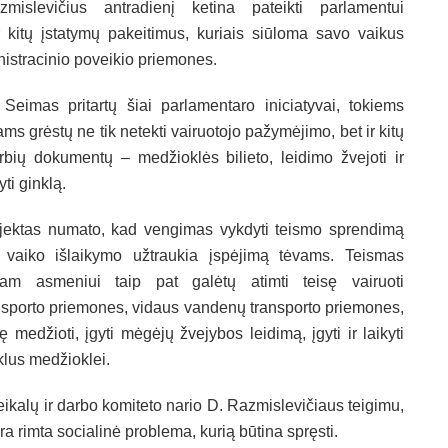
slevičius antradienį ketina pateikti parlamentui
kitų įstatymų pakeitimus, kuriais siūloma savo vaikus
inistracinio poveikio priemones.
 Seimas pritartų šiai parlamentaro iniciatyvai, tokiems
ams grėstų ne tik netekti vairuotojo pažymėjimo, bet ir kitų
rbių dokumentų – medžioklės bilieto, leidimo žvejoti ir
yti ginklą.
jektas numato, kad vengimas vykdyti teismo sprendimą
 vaiko išlaikymo užtraukia įspėjimą tėvams. Teismas
iam asmeniui taip pat galėtų atimti teisę vairuoti
nsporto priemones, vidaus vandenų transporto priemones,
sę medžioti, įgyti mėgėjų žvejybos leidimą, įgyti ir laikyti
klus medžioklei.
ikalų ir darbo komiteto nario D. Razmislevičiaus teigimu,
a rimta socialinė problema, kurią būtina spręsti.