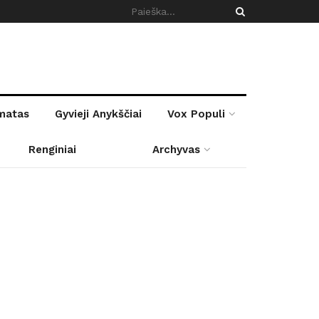
rmatas
Gyvieji Anykščiai
Vox Populi
Renginiai
Archyvas