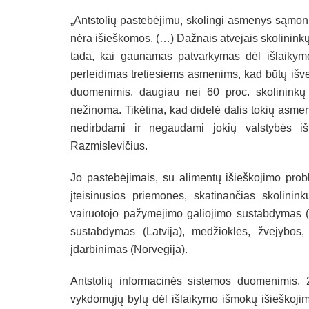
„Antstolių pastebėjimu, skolingi asmenys sąmoni
nėra išieškomos. (…) Dažnais atvejais skolinink
tada, kai gaunamas patvarkymas dėl išlaikymo 
perleidimas tretiesiems asmenims, kad būtų išve
duomenimis, daugiau nei 60 proc. skolininkų
nežinoma. Tikėtina, kad didelė dalis tokių asme
nedirbdami ir negaudami jokių valstybės 
Razmislevičius.
Jo pastebėjimais, su alimentų išieškojimo prob
įteisinusios priemones, skatinančias skolinink
vairuotojo pažymėjimo galiojimo sustabdymas (J
sustabdymas (Latvija), medžioklės, žvejybos,
įdarbinimas (Norvegija).
Antstolių informacinės sistemos duomenimis,
vykdomųjų bylų dėl išlaikymo išmokų išieškoji