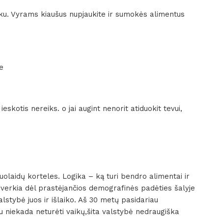
ku. Vyrams kiaušus nupjaukite ir sumokės alimentus
e
ieskotis nereiks. o jai augint nenorit atiduokit tevui,
uolaidų korteles. Logika – ką turi bendro alimentai ir
 verkia dėl prastėjančios demografinės padėties šalyje
valstybė juos ir išlaiko. Aš 30 metų pasidariau
 niekada neturėti vaikų,šita valstybė nedraugiška