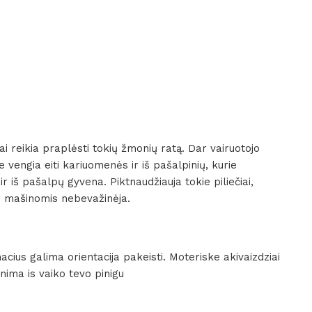
i reikia praplėsti tokių žmonių ratą. Dar vairuotojo
rie vengia eiti kariuomenės ir iš pašalpinių, kurie
ir iš pašalpų gyvena. Piktnaudžiauja tokie piliečiai,
ir mašinomis nebevažinėja.
macius galima orientacija pakeisti. Moteriske akivaizdziai
nima is vaiko tevo pinigu