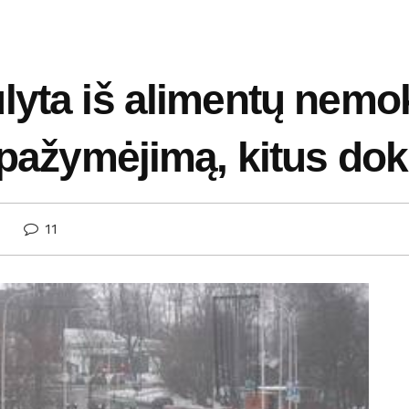
lyta iš alimentų nemo
o pažymėjimą, kitus d
11