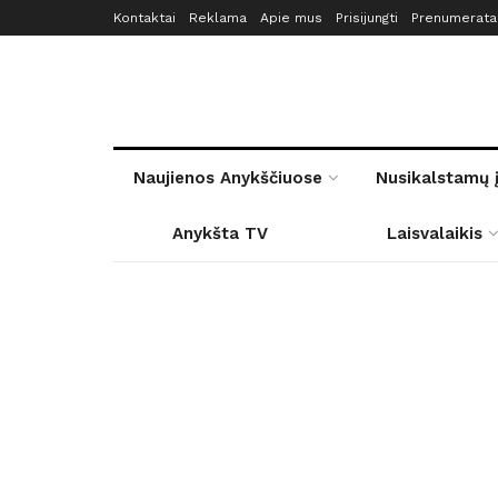
Kontaktai
Reklama
Apie mus
Prisijungti
Prenumerata
Naujienos Anykščiuose
Nusikalstamų 
Anykšta TV
Laisvalaikis