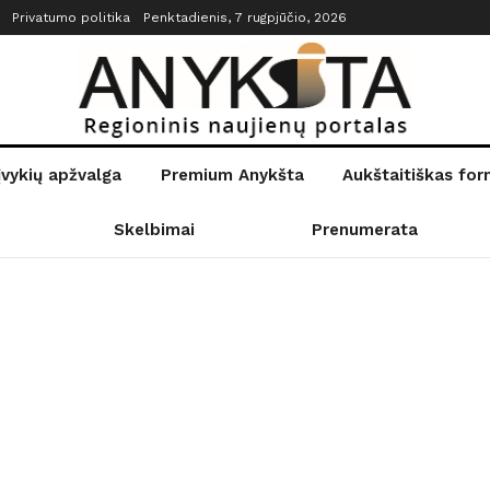
Privatumo politika
Penktadienis, 7 rugpjūčio, 2026
įvykių apžvalga
Premium Anykšta
Aukštaitiškas fo
Skelbimai
Prenumerata