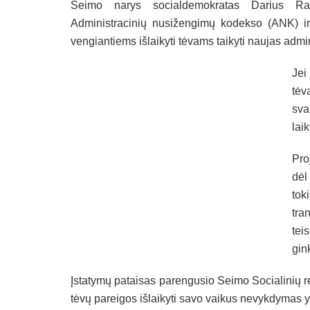
Seimo narys socialdemokratas Darius Razmi
Administracinių nusižengimų kodekso (ANK) ir 
vengiantiems išlaikyti tėvams taikyti naujas adm
Jei
tėv
sva
laik
Pro
dėl
tok
tra
tei
gin
Įstatymų pataisas parengusio Seimo Socialinių re
tėvų pareigos išlaikyti savo vaikus nevykdymas yr