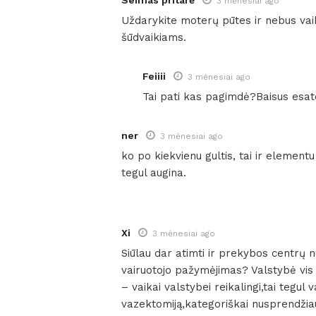
3 mėnesiai ago
Uždarykite moterų pūtes ir nebus vai
šūdvaikiams.
Feiiii
3 mėnesiai ago
Tai pati kas pagimdė?Baisus esat
ner
3 mėnesiai ago
ko po kiekvienu gultis, tai ir elementu 
tegul augina.
Xi
3 mėnesiai ago
Siūlau dar atimti ir prekybos centrų n
vairuotojo pažymėjimas? Valstybė vis
– vaikai valstybei reikalingi,tai tegul 
vazektomiją,kategoriškai nusprendžiau