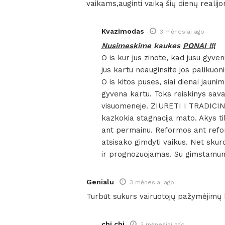
vaikams,auginti vaiką šių dienų real
Kvazimodas
3 mėnesiai ago
Nusimeskime kaukes
PONAI !!!
O is kur jus zinote, kad jusu gyv
jus kartu neauginsite jos palikuo
O is kitos puses, siai dienai jaun
gyvena kartu. Toks reiskinys sava
visuomeneje. ZIURETI I TRADICIN
kazkokia stagnacija mato. Akys ti
ant permainu. Reformos ant refo
atsisako gimdyti vaikus. Net skurd
ir prognozuojamas. Su gimstamum
Genialu
3 mėnesiai ago
Turbūt sukurs vairuotojų pažymėjimų
chi chi
3 mėnesiai ago