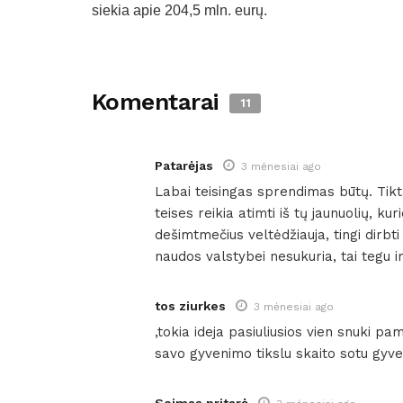
siekia apie 204,5 mln. eurų.
Komentarai
11
Patarėjas
3 mėnesiai ago
Labai teisingas sprendimas būtų. Tikta
teises reikia atimti iš tų jaunuolių, ku
dešimtmečius veltėdžiauja, tingi dirbti 
naudos valstybei nesukuria, tai tegu 
tos ziurkes
3 mėnesiai ago
,tokia ideja pasiuliusios vien snuki pa
savo gyvenimo tikslu skaito sotu gyve
Seimas pritarė