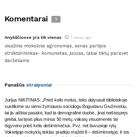
Komentarai
1
Anykščiuose yra tik vienas
1 metai ago
visažinis mokslinis agronomas, senas partijos
strūktūrininkas- komunistas, juozas, labai tiktų paravėt
darželiams
Panašūs
straipsniai
Jurijus NIKITINAS: „Prieš kelis metus, teko dalyvauti bibliotekoje
susitikime su vienu žymiausiu sociologu Boguslavu Gruževskiu,
tai jis aiškiai pasakė, kad ta demografinė duobė , jinai neišsispręs
greitai, tai tęsis plius minus 50 metų, vakarų visuomenės tai
išgyveno prieš kelis dešimtmečius. Pvz. net buvusioje rytų
Vokietijoje mokyklų tinklas pradėjo mažėti 8 – dešimtmetyje. Ir tos