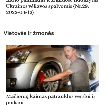
Kario paminklas Kurkliuose nudažytas
Ukrainos vėliavos spalvomis (Nr.29,
2022-04-12)
Vietovės ir žmonės
Mačionių kaimas patrauklus verslui ir
poilsiui