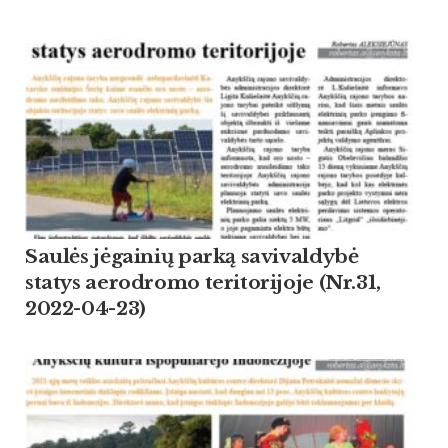
Saulės jėgainių parką savivaldybė
statys aerodromo teritorijoje (Nr.31,
2022-04-23)