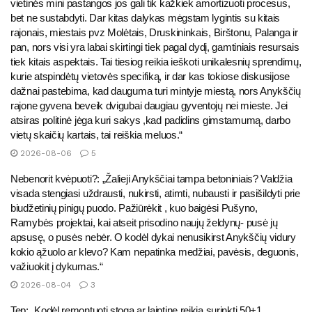
vietinės mini pastangos jos gali tik kažkiek amortizuoti procesus,
bet ne sustabdyti. Dar kitas dalykas mėgstam lygintis su kitais
rajonais, miestais pvz Molėtais, Druskininkais, Birštonu, Palanga ir
pan, nors visi yra labai skirtingi tiek pagal dydį, gamtiniais resursais
tiek kitais aspektais. Tai tiesiog reikia ieškoti unikalesnių sprendimų,
kurie atspindėtų vietovės specifiką, ir dar kas tokiose diskusijose
dažnai pastebima, kad dauguma turi mintyje miestą, nors Anykščių
rajone gyvena beveik dvigubai daugiau gyventojų nei mieste. Jei
atsiras politinė jėga kuri sakys ,kad padidins gimstamumą, darbo
vietų skaičių kartais, tai reiškia meluos.“
2026-08-06
5
Nebenorit kvėpuoti?: „Žalieji Anykščiai tampa betoniniais? Valdžia
visada stengiasi uždrausti, nukirsti, atimti, nubausti ir pasišildyti prie
biudžetinių pinigų puodo. Pažiūrėkit , kuo baigėsi Pušyno,
Ramybės projektai, kai atseit prisodino naujų želdynų- pusė jų
apsusę, o pusės nebėr. O kodėl dykai nenusikirst Anykščių vidury
kokio ąžuolo ar klevo? Kam nepatinka medžiai, pavėsis, deguonis,
važiuokit į dykumas.“
2026-08-04
3
Tep: „Kodėl remontuoti stogą ar laiptinę reikia surinkti 50+1