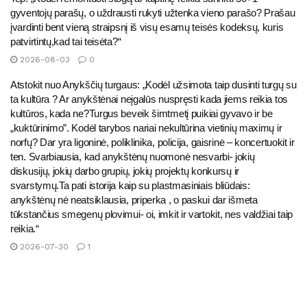
gyventojų parašų, o uždrausti rukyti užtenka vieno parašo? Prašau
įvardinti bent vieną straipsnį iš visų esamų teisės kodeksų, kuris
patvirtintų,kad tai teisėta?“
2026-08-03
0
Atstokit nuo Anykščių turgaus: „Kodėl užsimota taip dusinti turgų su
ta kultūra ? Ar anykštėnai neįgalūs nuspręsti kada jiems reikia tos
kultūros, kada ne?Turgus beveik šimtmetį puikiai gyvavo ir be
„kuktūrinimo”. Kodėl tarybos nariai nekultūrina vietinių maximų ir
norfų? Dar yra ligoninė, poliklinika, policija, gaisrinė – koncertuokit ir
ten. Svarbiausia, kad anykštėnų nuomonė nesvarbi- jokių
diskusijų, jokių darbo grupių, jokių projektų konkursų ir
svarstymų.Ta pati istorija kaip su plastmasiniais bliūdais:
anykštėnų nė neatsiklausia, priperka , o paskui dar išmeta
tūkstančius smegenų plovimui- oi, imkit ir vartokit, nes valdžiai taip
reikia.“
2026-07-30
1