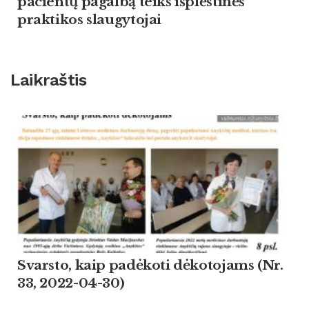
pacientų pagalbą teiks išplėstinės
praktikos slaugytojai
Laikraštis
Svarsto, kaip padėkoti dėkotojams (Nr.
33, 2022-04-30)