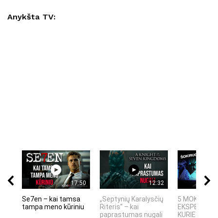
Anykšta TV:
17:50
12:32
Se7en – kai tamsa
„Septynių Karalysčių
5 MOKSLINIA
tampa meno kūriniu
Riteris" – kai
EKSPERIMEN
paprastumas nugali
KURIE SUKRĖT