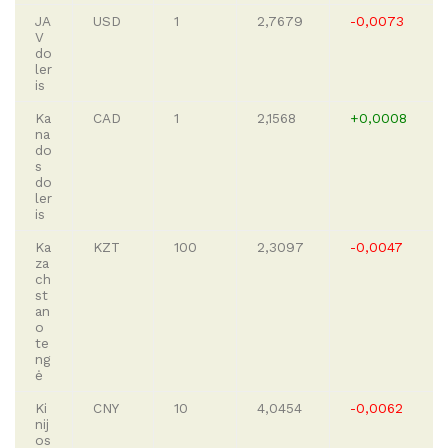
JA
USD
1
2,7679
-0,0073
V
do
ler
is
Ka
CAD
1
2,1568
+0,0008
na
do
s
do
ler
is
Ka
KZT
100
2,3097
-0,0047
za
ch
st
an
o
te
ng
ė
Ki
CNY
10
4,0454
-0,0062
nij
os