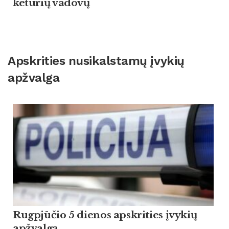
keturių vadovų
Apskrities nusikalstamų įvykių
apžvalga
Rugpjūčio 5 dienos apskrities įvykių
apžvalga