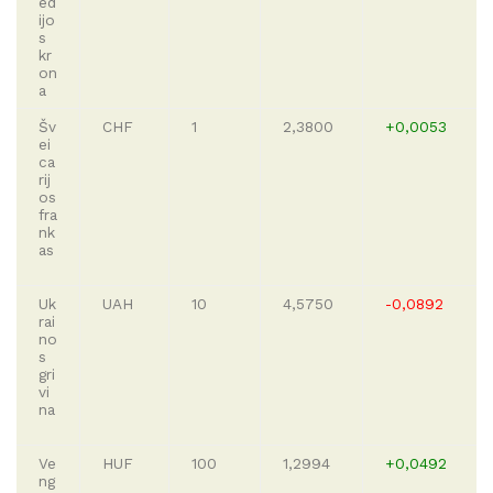
ed
ijo
s
kr
on
a
Šv
CHF
1
2,3800
+0,0053
ei
ca
rij
os
fra
nk
as
Uk
UAH
10
4,5750
-0,0892
rai
no
s
gri
vi
na
Ve
HUF
100
1,2994
+0,0492
ng