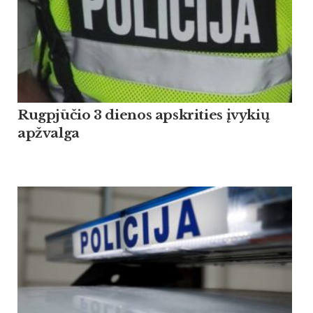
Rugpjūčio 3 dienos apskrities įvykių
apžvalga