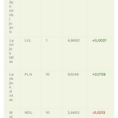
že
n
mi
nb
i
ju
an
is
La
LVL
1
4,8692
+0,0021
tvi
jo
s
lat
as
Le
PLN
10
9,1049
+0,1759
nk
ijo
s
zl
ot
as
M
MDL
10
2,6653
-0,0213
ol