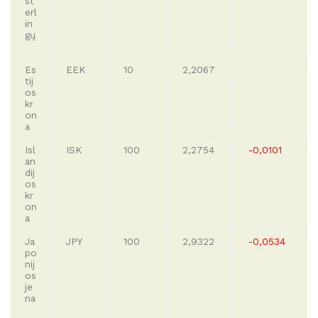
st
erl
in
gų
Es
EEK
10
2,2067
tij
os
kr
on
a
Isl
ISK
100
2,2754
-0,0101
an
dij
os
kr
on
a
Ja
JPY
100
2,9322
-0,0534
po
nij
os
je
na