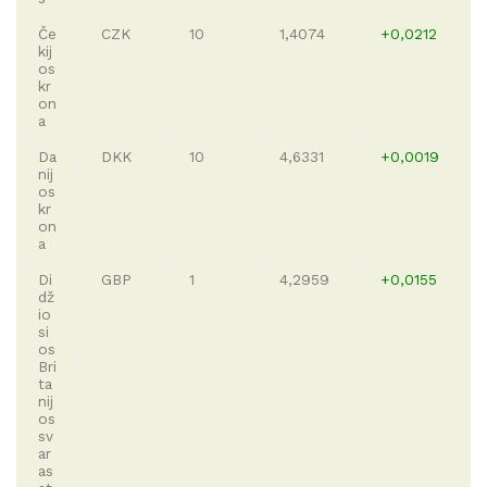
Če
CZK
10
1,4074
+0,0212
kij
os
kr
on
a
Da
DKK
10
4,6331
+0,0019
nij
os
kr
on
a
Di
GBP
1
4,2959
+0,0155
dž
io
si
os
Bri
ta
nij
os
sv
ar
as