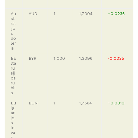
Au
AUD
1
1,7094
+0,0236
st
ral
ijo
s
do
ler
is
Ba
BYR
1 000
1,3096
-0,0035
lta
ru
sij
os
ru
bli
s
Bu
BGN
1
1,7664
+0,0010
lg
ari
jo
s
le
va
s