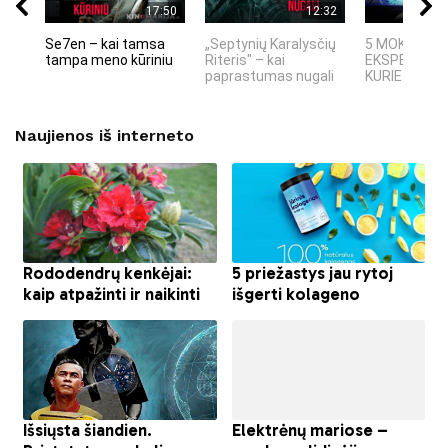
17:50
12:32
Se7en – kai tamsa
„Septynių Karalysčių
5 MOKSLINIA
tampa meno kūriniu
Riteris" – kai
EKSPERIMEN
paprastumas nugali
KURIE SUKRĖT
Naujienos iš interneto