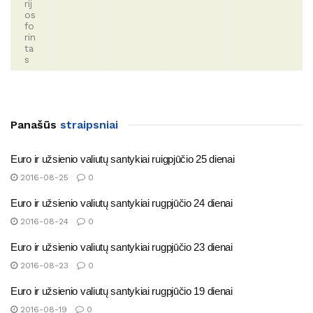
rij
os
fo
rin
ta
s
Panašūs
straipsniai
Euro ir užsienio valiutų santykiai ruigpjūčio 25 dienai
2016-08-25
0
Euro ir užsienio valiutų santykiai rugpjūčio 24 dienai
2016-08-24
0
Euro ir užsienio valiutų santykiai rugpjūčio 23 dienai
2016-08-23
0
Euro ir užsienio valiutų santykiai rugpjūčio 19 dienai
2016-08-19
0