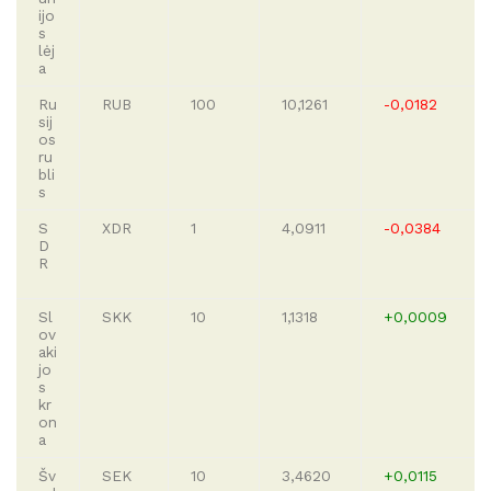
ijo
s
lėj
a
Ru
RUB
100
10,1261
-0,0182
sij
os
ru
bli
s
S
XDR
1
4,0911
-0,0384
D
R
Sl
SKK
10
1,1318
+0,0009
ov
aki
jo
s
kr
on
a
Šv
SEK
10
3,4620
+0,0115