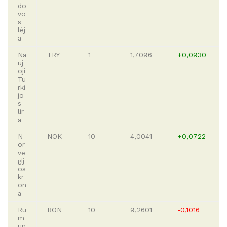
do
vo
s
lėj
a
Na
TRY
1
1,7096
+0,0930
uj
oji
Tu
rki
jo
s
lir
a
N
NOK
10
4,0041
+0,0722
or
ve
gij
os
kr
on
a
Ru
RON
10
9,2601
-0,1016
m
un