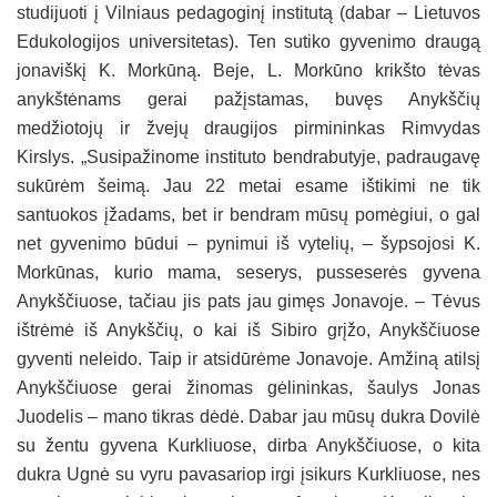
studijuoti į Vilniaus pedagoginį institutą (dabar – Lietuvos
Edukologijos universitetas). Ten sutiko gyvenimo draugą
jonaviškį K. Morkūną. Beje, L. Morkūno krikšto tėvas
anykštėnams gerai pažįstamas, buvęs Anykščių
medžiotojų ir žvejų draugijos pirmininkas Rimvydas
Kirslys. „Susipažinome instituto bendrabutyje, padraugavę
sukūrėm šeimą. Jau 22 metai esame ištikimi ne tik
santuokos įžadams, bet ir bendram mūsų pomėgiui, o gal
net gyvenimo būdui – pynimui iš vytelių, – šypsojosi K.
Morkūnas, kurio mama, seserys, pusseserės gyvena
Anykščiuose, tačiau jis pats jau gimęs Jonavoje. – Tėvus
ištrėmė iš Anykščių, o kai iš Sibiro grįžo, Anykščiuose
gyventi neleido. Taip ir atsidūrėme Jonavoje. Amžiną atilsį
Anykščiuose gerai žinomas gėlininkas, šaulys Jonas
Juodelis – mano tikras dėdė. Dabar jau mūsų dukra Dovilė
su žentu gyvena Kurkliuose, dirba Anykščiuose, o kita
dukra Ugnė su vyru pavasariop irgi įsikurs Kurkliuose, nes