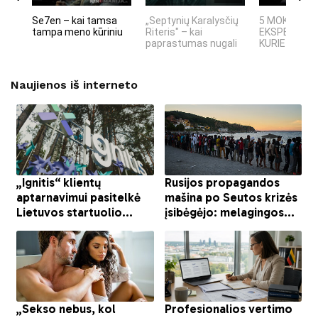
Se7en – kai tamsa
„Septynių Karalysčių
5 MOKSLINIA
tampa meno kūriniu
Riteris" – kai
EKSPERIMEN
paprastumas nugali
KURIE SUKRĖT
Naujienos iš interneto