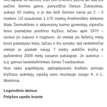
pačios šeimos galva, pavyzdžiui Stasys Žukauskas,
aukojo 50 markių, o jo dar šeši šeimos nariai po 2 – 3
markes. Už suaukotas 1 170 markių Andrioniškio klebono
Mato Šermukšmio ir aktyvesnių kaimo gyventojų rūpesčiu
buvo pastatytas puošnus kryžius, tačiau apie 1970 –
uosius jis supuvo ir nugriuvo. Jo vietoje po šešerių metų
buvo pastatytas kitas, tačiau ir šis sunyko, tad sedeikiečiai
vietoje jo pastatė naują 7 metrų aukščio kryžių ir
pašventino 2009 metų vasaros pabaigoje. Jo autorius –
a.a. garsus tautodailininkas Jonas Tvardauskas.
Nuo laiko papilkėjusį, aptrupėjusiais kraštais pirmojo
kryžiaus aukotojų sąrašą savo muziejuje saugo K. ir L.
Morkūnai.
Legendinis akmuo
Pelyšos upelio krante