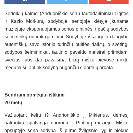
Sedeikių kaime (Andrioniškio sen.) tautodailininkų Ligitos
ir Kazio Morkūnų sodyboje, senojoje klėtyje įkurtame
muziejuje eksponuojamos senos pintinės ir pačių sodybos
šeimininkų nupinti gaminiai. Sodyboje išsaugota daugybė
autentiškų, savo istoriją turinčių buities daiktų, o svetingi
sodybos šeimininkai, tautinio paveldo meistrai priimdami
svečius juos dar pavaišina bičių miško pievose rinktu
medumi su aplink sodybą augančių čiobrelių arbata.
Bendram pomėgiui ištikimi
20 metų
Važiuojant keliu iš Andrioniškio į Mikierius, dėmesį
patraukia spalvinga nuoroda į Pintinių muziejų. Miško
apsuptyje sena sodyba iš pirmo žvilgsnio lyg ir niekuo