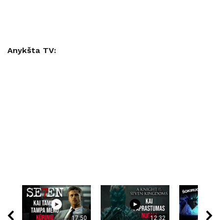
Anykšta TV:
17:50
12:32