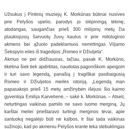
Užsukus į Pintinių muziejų K. Morkūnas būtinai nusives
prie Pelyšos upelio, parodys jo slėpiningą tėkmę,
atodangas, saugančias prieš 300 milijonų metų čia
plaukiojusių šarvuotų žuvų kaulus ir prie mitologinio
akmens bei ąžuolo padeklamuos nemirtingas Viljamo
Šekspyro eiles iš tragedijos „Romeo ir Džiuljeta“.
Akmuo ne per didžiausias, tačiau, pasak K. Morkūno,
tikėtina šiek tiek apdirbtas, naudotas pagoniškom apeigom
ir turi savo legendą, panašią į tragiškai pasibaigusią
Romeo ir Džiuljetos meilės istoriją. „Legendą man
papasakojo prieš 15 metų amžinybėn išėjusi šio kaimo
gyventoja Emilija Karvelienė, – sakė k. Morkūnas. – Atseit,
neturtingas vaikinas pamilo ne savo luomo merginą. Jų
karštai meilei prieštaravo turtingi merginos tėvai, apie
santuoką negalėjo būti nė kalbos. Ir štai tada vaikinas
sužinojo, kad po akmeniu Pelyšos krante teka stebuklingas