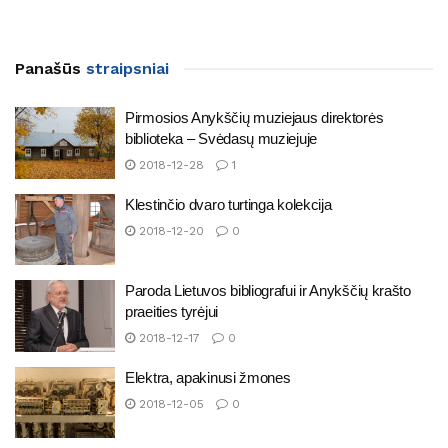
Panašūs
straipsniai
Pirmosios Anykščių muziejaus direktorės
biblioteka – Svėdasų muziejuje
2018-12-28
1
Klestinčio dvaro turtinga kolekcija
2018-12-20
0
Paroda Lietuvos bibliografui ir Anykščių krašto
praeities tyrėjui
2018-12-17
0
Elektra, apakinusi žmones
2018-12-05
0