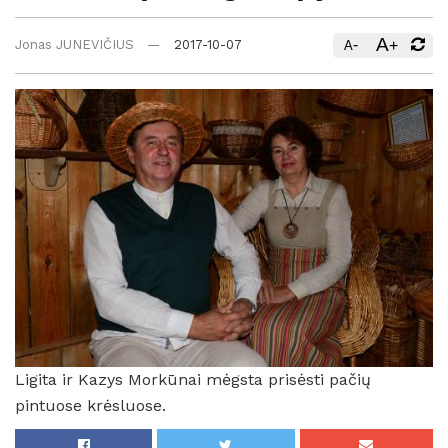
A
-
+
Jonas JUNEVIČIUS
2017-10-07
A
Ligita ir Kazys Morkūnai mėgsta prisėsti pačių
pintuose krėsluose.