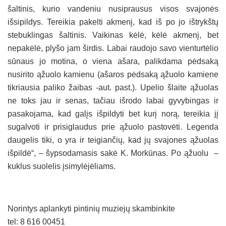
šaltinis, kurio vandeniu nusiprausus visos svajonės
išsipildys. Tereikia pakelti akmenį, kad iš po jo ištrykštų
stebuklingas šaltinis. Vaikinas kėlė, kėlė akmenį, bet
nepakėlė, plyšo jam širdis. Labai raudojo savo vienturtėlio
sūnaus jo motina, o viena ašara, palikdama pėdsaką
nusirito ąžuolo kamienu (ašaros pėdsaką ąžuolo kamiene
tikriausia paliko žaibas -aut. past.). Upelio šlaite ąžuolas
ne toks jau ir senas, tačiau išrodo labai gyvybingas ir
pasakojama, kad galįs išpildyti bet kurį norą, tereikia jį
sugalvoti ir prisiglaudus prie ąžuolo pastovėti. Legenda
daugelis tiki, o yra ir teigiančių, kad jų svajones ąžuolas
išpildė“, – šypsodamasis sakė K. Morkūnas. Po ąžuolu –
kuklus suolelis įsimylėjėliams.
Norintys aplankyti pintinių muziejų skambinkite
tel: 8 616 00451