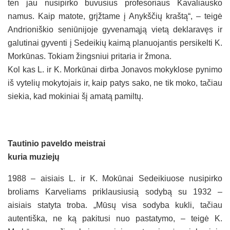
ten jau nusipirko buvusius profesoriaus Kavaliausko
namus. Kaip matote, grįžtame į Anykščių kraštą“, – teigė
Andrioniškio seniūnijoje gyvenamąją vietą deklaravęs ir
galutinai gyventi į Sedeikių kaimą planuojantis persikelti K.
Morkūnas. Tokiam žingsniui pritaria ir žmona.
Kol kas L. ir K. Morkūnai dirba Jonavos mokyklose pynimo
iš vytelių mokytojais ir, kaip patys sako, ne tik moko, tačiau
siekia, kad mokiniai šį amatą pamiltų.
Tautinio paveldo meistrai
kuria muziejų
1988 – aisiais L. ir K. Mokūnai Sedeikiuose nusipirko
broliams Karveliams priklausiusią sodybą su 1932 –
aisiais statyta troba. „Mūsų visa sodyba kukli, tačiau
autentiška, ne ką pakitusi nuo pastatymo, – teigė K.