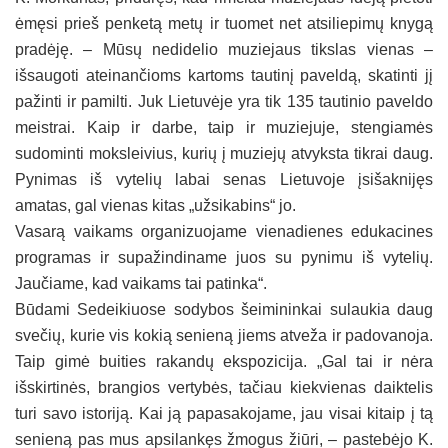
ėmęsi prieš penketą metų ir tuomet net atsiliepimų knygą
pradėję. – Mūsų nedidelio muziejaus tikslas vienas –
išsaugoti ateinančioms kartoms tautinį paveldą, skatinti jį
pažinti ir pamilti. Juk Lietuvėje yra tik 135 tautinio paveldo
meistrai. Kaip ir darbe, taip ir muziejuje, stengiamės
sudominti moksleivius, kurių į muziejų atvyksta tikrai daug.
Pynimas iš vytelių labai senas Lietuvoje įsišaknijęs
amatas, gal vienas kitas „užsikabins“ jo.
Vasarą vaikams organizuojame vienadienes edukacines
programas ir supažindiname juos su pynimu iš vytelių.
Jaučiame, kad vaikams tai patinka“.
Būdami Sedeikiuose sodybos šeimininkai sulaukia daug
svečių, kurie vis kokią senieną jiems atveža ir padovanoja.
Taip gimė buities rakandų ekspozicija. „Gal tai ir nėra
išskirtinės, brangios vertybės, tačiau kiekvienas daiktelis
turi savo istoriją. Kai ją papasakojame, jau visai kitaip į tą
senieną pas mus apsilankęs žmogus žiūri, – pastebėjo K.