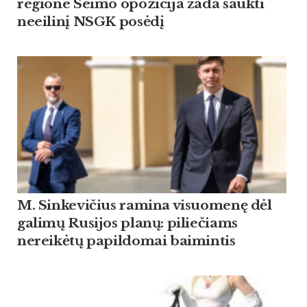
regione Seimo opozicija žada šaukti
neeilinį NSGK posėdį
M. Sinkevičius ramina visuomenę dėl
galimų Rusijos planų: piliečiams
nereikėtų papildomai baimintis