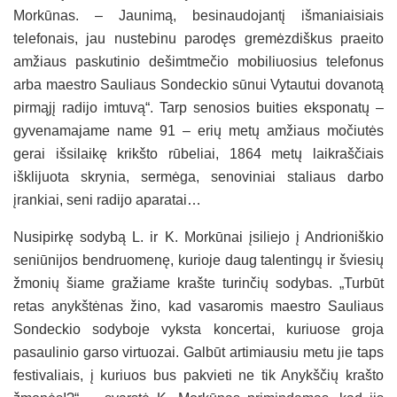
Morkūnas. – Jaunimą, besinaudojantį išmaniaisiais
telefonais, jau nustebinu parodęs gremėzdiškus praeito
amžiaus paskutinio dešimtmečio mobiliuosius telefonus
arba maestro Sauliaus Sondeckio sūnui Vytautui dovanotą
pirmąjį radijo imtuvą“. Tarp senosios buities eksponatų –
gyvenamajame name 91 – erių metų amžiaus močiutės
gerai išsilaikę krikšto rūbeliai, 1864 metų laikraščiais
išklijuota skrynia, sermėga, senoviniai staliaus darbo
įrankiai, seni radijo aparatai…
Nusipirkę sodybą L. ir K. Morkūnai įsiliejo į Andrioniškio
seniūnijos bendruomenę, kurioje daug talentingų ir šviesių
žmonių šiame gražiame krašte turinčių sodybas. „Turbūt
retas anykštėnas žino, kad vasaromis maestro Sauliaus
Sondeckio sodyboje vyksta koncertai, kuriuose groja
pasaulinio garso virtuozai. Galbūt artimiausiu metu jie taps
festivaliais, į kuriuos bus pakvieti ne tik Anykščių krašto