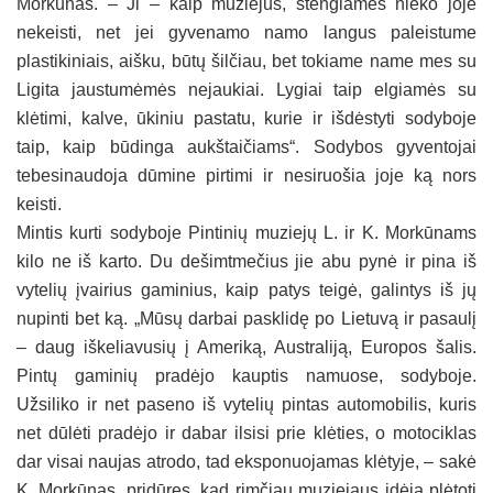
Morkūnas. – Ji – kaip muziejus, stengiamės nieko joje
nekeisti, net jei gyvenamo namo langus paleistume
plastikiniais, aišku, būtų šilčiau, bet tokiame name mes su
Ligita jaustumėmės nejaukiai. Lygiai taip elgiamės su
klėtimi, kalve, ūkiniu pastatu, kurie ir išdėstyti sodyboje
taip, kaip būdinga aukštaičiams“. Sodybos gyventojai
tebesinaudoja dūmine pirtimi ir nesiruošia joje ką nors
keisti.
Mintis kurti sodyboje Pintinių muziejų L. ir K. Morkūnams
kilo ne iš karto. Du dešimtmečius jie abu pynė ir pina iš
vytelių įvairius gaminius, kaip patys teigė, galintys iš jų
nupinti bet ką. „Mūsų darbai pasklidę po Lietuvą ir pasaulį
– daug iškeliavusių į Ameriką, Australiją, Europos šalis.
Pintų gaminių pradėjo kauptis namuose, sodyboje.
Užsiliko ir net paseno iš vytelių pintas automobilis, kuris
net dūlėti pradėjo ir dabar ilsisi prie klėties, o motociklas
dar visai naujas atrodo, tad eksponuojamas klėtyje, – sakė
K. Morkūnas, pridūręs, kad rimčiau muziejaus idėją plėtoti