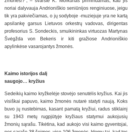
žmonės!?“, – svarstė K. Morkūnas primindamas, kad jis
noriai dalyvauja Andrioniškio seniūnijos renginiuose, jeigu
tik yra pakviečiamas, o jų sodyboje -muziejuje yra ne kartą
apsilankę garsus Lietuvos orkestrų vadovas, dirigentas
profesorius S. Sondeckis, smuikininkas virtuozas Martynas
Švėgžda von Bekeris ir kiti gražiose Andrioniškio
apylinkėse vasarojantys žmonės.
Kaimo istorijos dalį
saugojo… kryžius
Sedeikių kaimo kryžkelėje stovėjo senutėlis kryžius. Kai jis
visiškai papuvo, kaimo žmonės nutarė statyti naują. Koks
buvo jų nustebimas, kasant pamatą kryžiui, radus stiklainį
su 1943 metų rugpjūtyje kryžiaus statymui aukojusių
žmonių sąrašu. Tikėtina, kad aukojo visi kaimo gyventojai,
nes sąraše 38 šeimos, viso 106 žmonės. Įdomu tai, kad tos