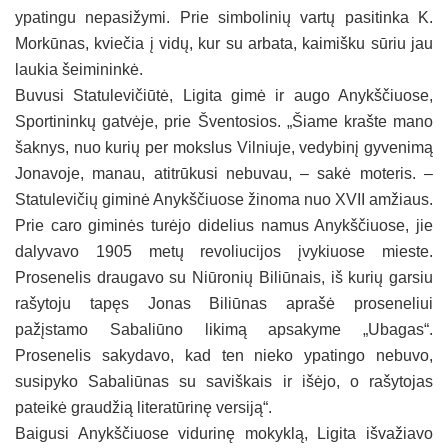
ypatingu nepasižymi. Prie simbolinių vartų pasitinka K.
Morkūnas, kviečia į vidų, kur su arbata, kaimišku sūriu jau
laukia šeimininkė.
Buvusi Statulevičiūtė, Ligita gimė ir augo Anykščiuose,
Sportininkų gatvėje, prie Šventosios. „Šiame krašte mano
šaknys, nuo kurių per mokslus Vilniuje, vedybinį gyvenimą
Jonavoje, manau, atitrūkusi nebuvau, – sakė moteris. –
Statulevičių giminė Anykščiuose žinoma nuo XVII amžiaus.
Prie caro giminės turėjo didelius namus Anykščiuose, jie
dalyvavo 1905 metų revoliucijos įvykiuose mieste.
Prosenelis draugavo su Niūronių Biliūnais, iš kurių garsiu
rašytoju tapęs Jonas Biliūnas aprašė proseneliui
pažįstamo Sabaliūno likimą apsakyme „Ubagas“.
Prosenelis sakydavo, kad ten nieko ypatingo nebuvo,
susipyko Sabaliūnas su saviškais ir išėjo, o rašytojas
pateikė graudžią literatūrinę versiją“.
Baigusi Anykščiuose vidurinę mokyklą, Ligita išvažiavo