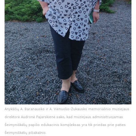
Anykščių A. Baranausko ir A. Vienuolio-Žukausko memorialinio muziejaus
direktorė Audronė Pajarskienė sako, kad muziejaus administruojamas
Šeimyniškėlių papilio edukacinis kompleksas yra tik priedas prie paties
Šeimyniškėlių piliakalnio.