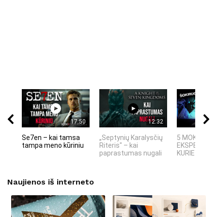
17:50
12:32
Se7en – kai tamsa
„Septynių Karalysčių
5 MOKSLINIA
tampa meno kūriniu
Riteris" – kai
EKSPERIMEN
paprastumas nugali
KURIE SUKRĖT
Naujienos iš interneto