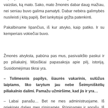
vaizdas, ką mato. Sako, mato žmonės dabar daug mažiau,
nei seniau buvo galima pamatyti. Dabar nebėra galimybės
nusileisti į kitą papilį. Bet lankytojai grįžta patenkinti.
Pakalbiname lipančius, iš kur atvyko, kaip patiko. Ir su
kemperiais vokiečiai buvo.
Žmonės atvyksta, pabūna pas mus, pasivaikšto paskui ir
po piliakalnį. Mūsiškiai papasakoja apie pilį, istoriją.
Susidomėjimas tikrai yra.
– Tolimesnis papilys, šiaurės vakarinis, sulūžus
laiptams, liko tarytum jau nebe Šeimyniškėlių
piliakalnio dalimi. Pamažu užmiršime, kad jis ir yra…
– Labai panašu… Bet ne mes administruojame. Iš
priekinės dalies mes rūpinamės. Rūpinamės ir aprašu. Iš