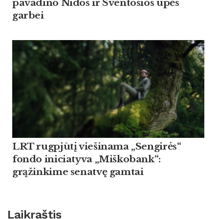
pavadino Nidos ir Šventosios upės
garbei
LRT rugpjūtį viešinama „Sengirės“
fondo iniciatyva „Miškobank“:
grąžinkime senatvę gamtai
Laikraštis