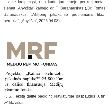
– apie kreipimąsį, nuo kurio jau praėjo penkeri metai,
šiemet „Anykštai“ kalbėjo dr. T. Baranauskas („Dr. Tomas
Baranauskas: „Milijonų piliakalnio problemoms tikrai
nereikia“, „Anykšta“, 2025 04 08).
P. S. Tekstą galite padidinti klaviatūroje paspaudus „Ctrl”
„+” klavišus.