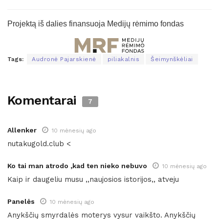
Projektą iš dalies finansuoja Medijų rėmimo fondas
Tags:
Audronė Pajarskienė
piliakalnis
Šeimynškėliai
Komentarai
7
Allenker
10 mėnesių ago
nutakugold.club <
Ko tai man atrodo ,kad ten nieko nebuvo
10 mėnesių ago
Kaip ir daugeliu musu ,,naujosios istorijos,, atveju
Panelės
10 mėnesių ago
Anykščių smyrdalės moterys vysur vaikšto. Anykščių