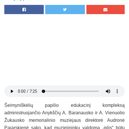
Šeimyniškėlių papilio edukacinį kompleksą
administruojančio Anykščių A. Baranausko ir A. Vienuolio
Žukausko memorialinio muziejaus direktorė Audronė
Pajarskienė sako, kad muziejininkų valdoma „pilis“ būtų