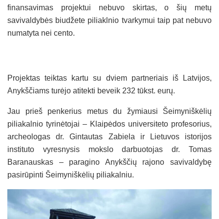
finansavimas projektui nebuvo skirtas, o šių metų
savivaldybės biudžete piliaklnio tvarkymui taip pat nebuvo
numatyta nei cento.
Projektas teiktas kartu su dviem partneriais iš Latvijos,
Anykščiams turėjo atitekti beveik 232 tūkst. eurų.
Jau prieš penkerius metus du žymiausi Šeimyniškėlių
piliakalnio tyrinėtojai – Klaipėdos universiteto profesorius,
archeologas dr. Gintautas Zabiela ir Lietuvos istorijos
instituto vyresnysis mokslo darbuotojas dr. Tomas
Baranauskas – paragino Anykščių rajono savivaldybę
pasirūpinti Šeimyniškėlių piliakalniu.