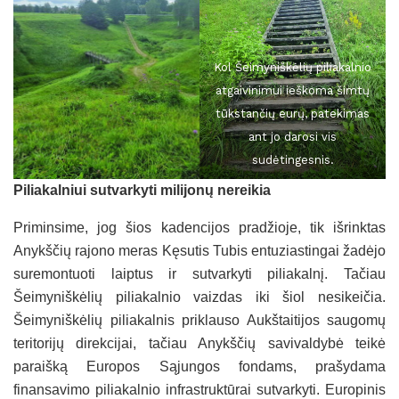
Kol Šeimyniškėlių piliakalnio
atgaivinimui ieškoma šimtų
tūkstančių eurų, patekimas
ant jo darosi vis
sudėtingesnis.
Piliakalniui sutvarkyti
milijonų nereikia
Priminsime, jog šios kadencijos pradžioje, tik išrinktas
Anykščių rajono meras Kęsutis Tubis entuziastingai žadėjo
suremontuoti laiptus ir sutvarkyti piliakalnį. Tačiau
Šeimyniškėlių piliakalnio vaizdas iki šiol nesikeičia.
Šeimyniškėlių piliakalnis priklauso Aukštaitijos saugomų
teritorijų direkcijai, tačiau Anykščių savivaldybė teikė
paraišką Europos Sąjungos fondams, prašydama
finansavimo piliakalnio infrastruktūrai sutvarkyti. Europinis