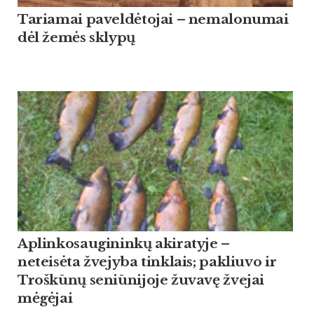
Tariamai paveldėtojai – nemalonumai
dėl žemės sklypų
Aplinkosaugininkų akiratyje –
neteisėta žvejyba tinklais; pakliuvo ir
Troškūnų seniūnijoje žuvavę žvejai
mėgėjai