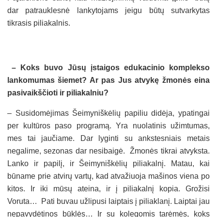
dar patrauklesnė lankytojams jeigu būtų sutvarkytas
tikrasis piliakalnis.
– Koks buvo Jūsų įstaigos edukacinio komplekso
lankomumas šiemet? Ar pas Jus atvykę žmonės eina
pasivaikščioti ir piliakalniu?
– Susidomėjimas Šeimyniškėlių papiliu didėja, ypatingai
per kultūros paso programą. Yra nuolatinis užimtumas,
mes tai jaučiame. Dar lyginti su ankstesniais metais
negalime, sezonas dar nesibaigė. Žmonės tikrai atvyksta.
Lanko ir papilį, ir Šeimyniškėlių piliakalnį. Matau, kai
būname prie atvirų vartų, kad atvažiuoja mašinos viena po
kitos. Ir iki mūsų ateina, ir į piliakalnį kopia. Grožisi
Voruta… Pati buvau užlipusi laiptais į piliaklanį. Laiptai jau
nepavydėtinos būklės… Ir su kolegomis tarėmės, koks