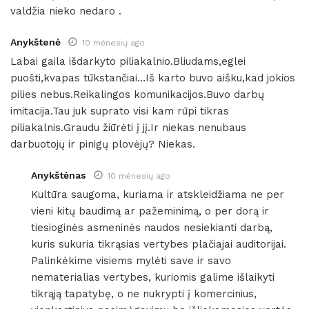
valdžia nieko nedaro .
Anykštenė
10 mėnesių ago
Labai gaila išdarkyto piliakalnio.Bliudams,eglei
puošti,kvapas tūkstančiai…Iš karto buvo aišku,kad jokios
pilies nebus.Reikalingos komunikacijos.Buvo darbų
imitacija.Tau juk suprato visi kam rūpi tikras
piliakalnis.Graudu žiūrėti į jį.Ir niekas nenubaus
darbuotojų ir pinigų plovėjų? Niekas.
Anykštėnas
10 mėnesių ago
Kultūra saugoma, kuriama ir atskleidžiama ne per
vieni kitų baudimą ar pažeminimą, o per dorą ir
tiesioginės asmeninės naudos nesiekianti darbą,
kuris sukuria tikrąsias vertybes plačiajai auditorijai.
Palinkėkime visiems mylėti save ir savo
nematerialias vertybes, kuriomis galime išlaikyti
tikrąją tapatybę, o ne nukrypti į komercinius,