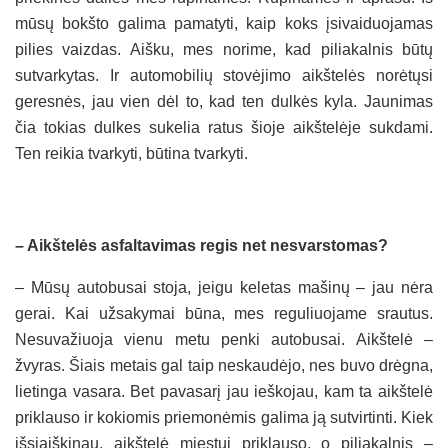
mūsų bokšto galima pamatyti, kaip koks įsivaiduojamas
pilies vaizdas. Aišku, mes norime, kad piliakalnis būtų
sutvarkytas. Ir automobilių stovėjimo aikštelės norėtųsi
geresnės, jau vien dėl to, kad ten dulkės kyla. Jaunimas
čia tokias dulkes sukelia ratus šioje aikštelėje sukdami.
Ten reikia tvarkyti, būtina tvarkyti.
– Aikštelės asfaltavimas regis net nesvarstomas?
– Mūsų autobusai stoja, jeigu keletas mašinų – jau nėra
gerai. Kai užsakymai būna, mes reguliuojame srautus.
Nesuvažiuoja vienu metu penki autobusai. Aikštelė –
žvyras. Šiais metais gal taip neskaudėjo, nes buvo drėgna,
lietinga vasara. Bet pavasarį jau ieškojau, kam ta aikštelė
priklauso ir kokiomis priemonėmis galima ją sutvirtinti. Kiek
išsiaiškinau, aikštelė miestui priklauso, o piliakalnis –