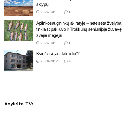
sklypų
2026-08-10
1
Aplinkosaugininkų akiratyje – neteisėta žvejyba
tinklais; pakliuvo ir Troškūnų seniūnijoje žuvavę
žvejai mėgėjai
2026-08-10
1
Kviečiasi „ant kilimėlio“?
2026-08-10
4
Anykšta TV: