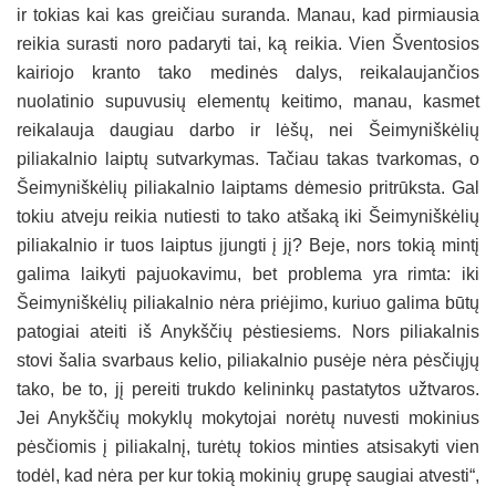
ir tokias kai kas greičiau suranda. Manau, kad pirmiausia
reikia surasti noro padaryti tai, ką reikia. Vien Šventosios
kairiojo kranto tako medinės dalys, reikalaujančios
nuolatinio supuvusių elementų keitimo, manau, kasmet
reikalauja daugiau darbo ir lėšų, nei Šeimyniškėlių
piliakalnio laiptų sutvarkymas. Tačiau takas tvarkomas, o
Šeimyniškėlių piliakalnio laiptams dėmesio pritrūksta. Gal
tokiu atveju reikia nutiesti to tako atšaką iki Šeimyniškėlių
piliakalnio ir tuos laiptus įjungti į jį? Beje, nors tokią mintį
galima laikyti pajuokavimu, bet problema yra rimta: iki
Šeimyniškėlių piliakalnio nėra priėjimo, kuriuo galima būtų
patogiai ateiti iš Anykščių pėstiesiems. Nors piliakalnis
stovi šalia svarbaus kelio, piliakalnio pusėje nėra pėsčiųjų
tako, be to, jį pereiti trukdo kelininkų pastatytos užtvaros.
Jei Anykščių mokyklų mokytojai norėtų nuvesti mokinius
pėsčiomis į piliakalnį, turėtų tokios minties atsisakyti vien
todėl, kad nėra per kur tokią mokinių grupę saugiai atvesti“,