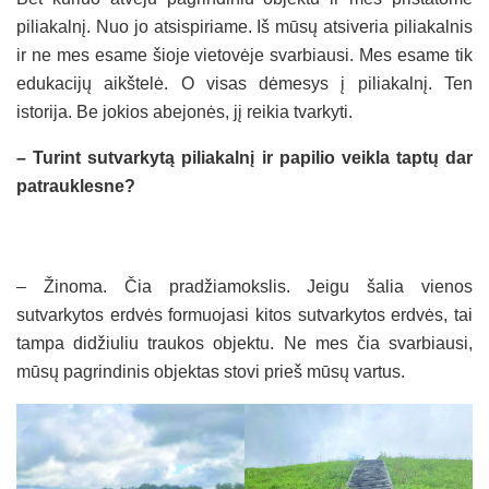
piliakalnį. Nuo jo atsispiriame. Iš mūsų atsiveria piliakalnis
ir ne mes esame šioje vietovėje svarbiausi. Mes esame tik
edukacijų aikštelė. O visas dėmesys į piliakalnį. Ten
istorija. Be jokios abejonės, jį reikia tvarkyti.
– Turint sutvarkytą piliakalnį ir papilio veikla taptų dar
patrauklesne?
– Žinoma. Čia pradžiamokslis. Jeigu šalia vienos
sutvarkytos erdvės formuojasi kitos sutvarkytos erdvės, tai
tampa didžiuliu traukos objektu. Ne mes čia svarbiausi,
mūsų pagrindinis objektas stovi prieš mūsų vartus.