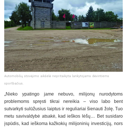
Automobilių stovėjimo aikšelė nepritaikyta lankytojams dėvintiems
sportbačius.
„Nieko ypatingo jame nebuvo, milijonų nurodytoms
problemoms spręsti tikrai nereikia – viso labo bent
sutvarkyti sulūžusius laiptus ir reguliariai šienauti žolę. Tuo
metu savivaldybė atsakė, kad ieškos lėšų… Bet susidaro
įspūdis, kad ieškoma kažkokių milijoninių investicijų, nors