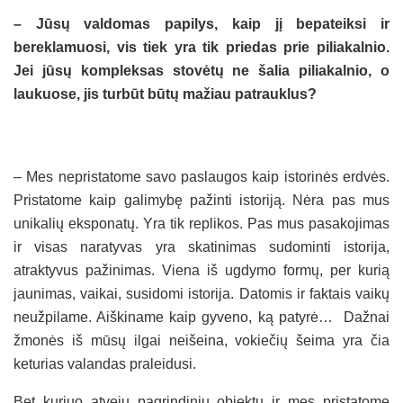
– Jūsų valdomas papilys, kaip jį bepateiksi ir
bereklamuosi, vis tiek yra tik priedas prie piliakalnio.
Jei jūsų kompleksas stovėtų ne šalia piliakalnio, o
laukuose, jis turbūt būtų mažiau patrauklus?
– Mes nepristatome savo paslaugos kaip istorinės erdvės.
Pristatome kaip galimybę pažinti istoriją. Nėra pas mus
unikalių eksponatų. Yra tik replikos. Pas mus pasakojimas
ir visas naratyvas yra skatinimas sudominti istorija,
atraktyvus pažinimas. Viena iš ugdymo formų, per kurią
jaunimas, vaikai, susidomi istorija. Datomis ir faktais vaikų
neužpilame. Aiškiname kaip gyveno, ką patyrė… Dažnai
žmonės iš mūsų ilgai neišeina, vokiečių šeima yra čia
keturias valandas praleidusi.
Bet kuriuo atveju pagrindiniu objektu ir mes pristatome