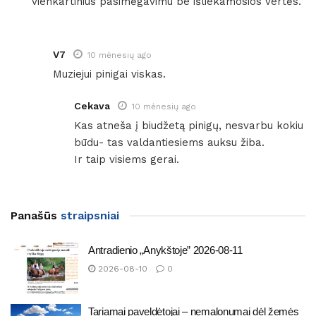
vienkartinius pasimėgavimu be išliekamosios vertės.
V7
10 mėnesių ago
Muziejui pinigai viskas.
Cekava
10 mėnesių ago
Kas atneša į biudžetą pinigų, nesvarbu kokiu
būdu- tas valdantiesiems auksu žiba.
Ir taip visiems gerai.
Panašūs
straipsniai
Antradienio „Anykštoje” 2026-08-11
2026-08-10
0
Tariamai paveldėtojai – nemalonumai dėl žemės