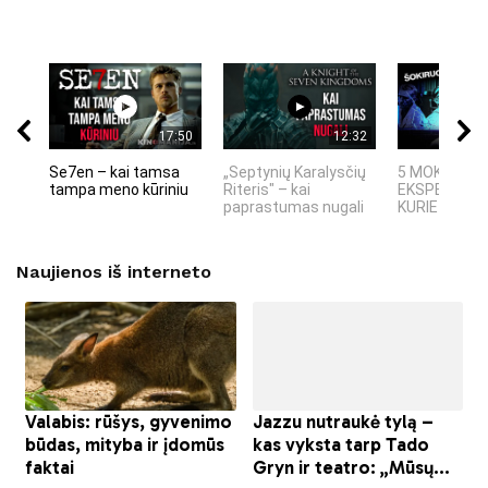
17:50
12:32
Se7en – kai tamsa
„Septynių Karalysčių
5 MOKSLINIA
tampa meno kūriniu
Riteris" – kai
EKSPERIMEN
paprastumas nugali
KURIE SUKRĖT
Naujienos iš interneto