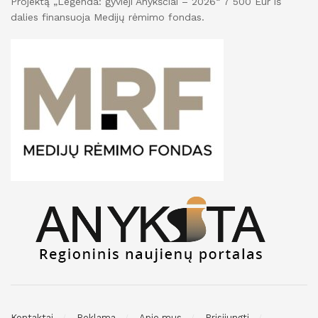
Projektą „Legenda: gyvieji Anykščiai – 2026“ 7 500 Eur iš
dalies finansuoja Medijų rėmimo fondas.
Kontaktai
Reklama
Apie mus
Prisijungti