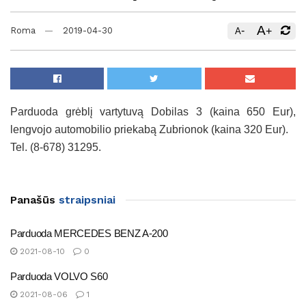
A
-
+
Roma
2019-04-30
A
Parduoda grėblį vartytuvą Dobilas 3 (kaina 650 Eur),
lengvojo automobilio priekabą Zubrionok (kaina 320 Eur).
Tel. (8-678) 31295.
Panašūs
straipsniai
Parduoda MERCEDES BENZ A-200
2021-08-10
0
Parduoda VOLVO S60
2021-08-06
1