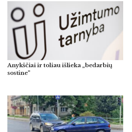
Anykščiai ir toliau išlieka „bedarbių
sostine”