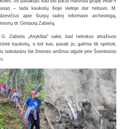
koles. Jis pasakojo, kad tuo pačiu maršrutu grupę vedė ir
asarį – tada kaukolių šioje vietoje dar nebuvo. M.
dzevičius apie šiurpų radinį informavo archeologą,
fesorių dr. Gintautą Zabielą.
 G. Zabiela „Anykštai“ sakė, kad netrukus atvažiuos
iūrėti kaukolių, o kol kas, pasak jo, galima tik spėlioti,
iu laikotarpiu šie žmonės amžinai atgulė prie Šventosios
s.