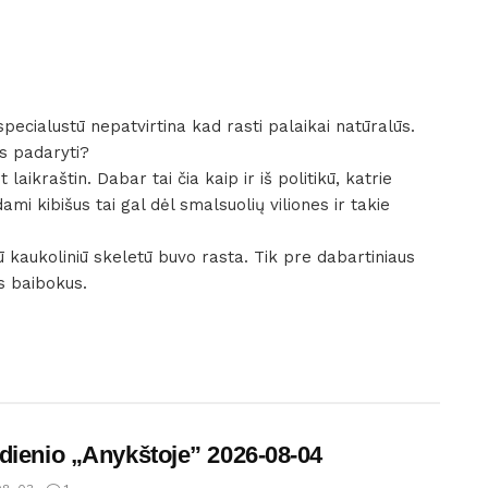
pecialustū nepatvirtina kad rasti palaikai natūralūs.
s padaryti?
t laikraštin. Dabar tai čia kaip ir iš politikū, katrie
mi kibišus tai gal dėl smalsuolių viliones ir takie
ū kaukoliniū skeletū buvo rasta. Tik pre dabartiniaus
s baibokus.
dienio „Anykštoje” 2026-08-04