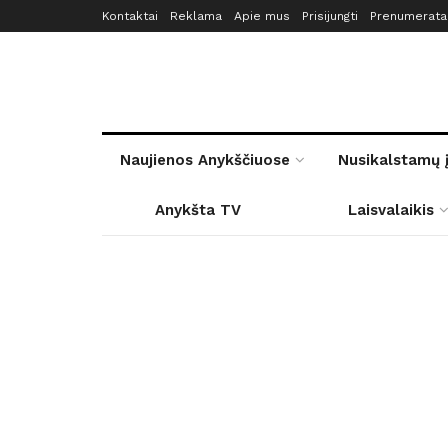
Kontaktai
Reklama
Apie mus
Prisijungti
Prenumerata
Naujienos Anykščiuose
Nusikalstamų 
Anykšta TV
Laisvalaikis