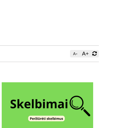
-
A
+
A