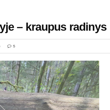
yje – kraupus radinys
5
s