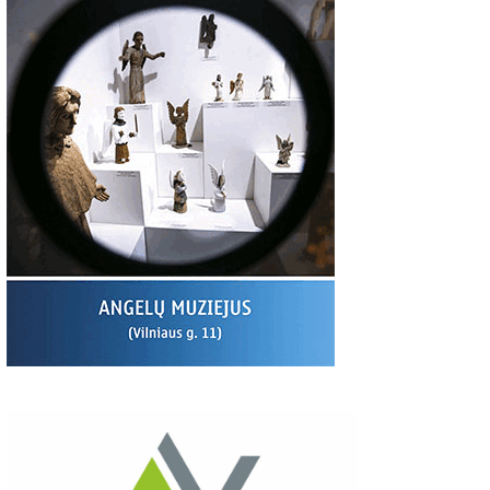
00
06:37
03:19
S:
Giedriaus Šiukščiaus
Latavėnai: pasaulio
Traupis 2 vide
atsiliepimas
lietuvių vyskupo
tėviškė