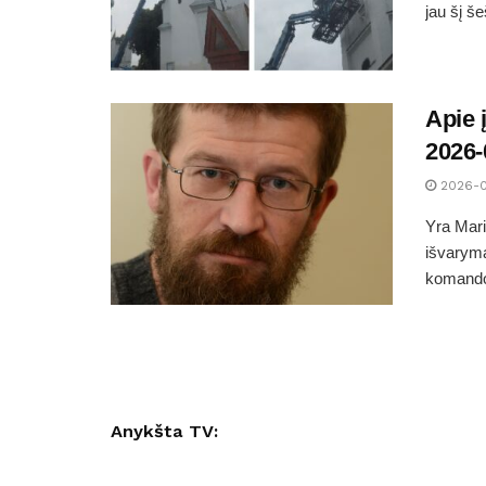
jau šį š
Apie 
2026-
2026-
Yra Mari
išvaryma
komandos
Anykšta TV: