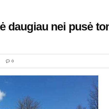
ė daugiau nei pusė to
0