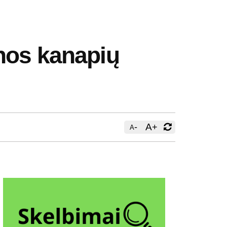
nos kanapių
-
A
+
A