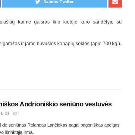
Dalintis Twitter
okiškių kaime gaisras kilo kietojo kuro sandėlyje su
aražas ir jame buvusios kanapių sėklos (apie 700 kg.).
iškos Andrioniškio seniūno vestuvės
08-08
1
škio seniūnas Rolandas Lančickas pagal pagoniškas apeigas
o išrinktąją Irmą.