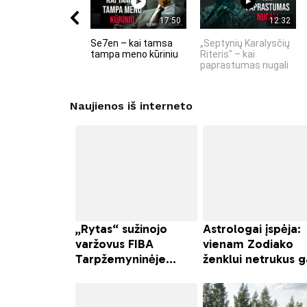
17:50
12:32
Se7en – kai tamsa
„Septynių Karalysčių
tampa meno kūriniu
Riteris" – kai
paprastumas nugali
Naujienos iš interneto