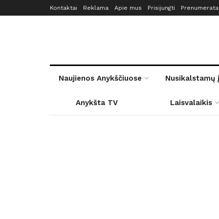
Kontaktai
Reklama
Apie mus
Prisijungti
Prenumerata
Naujienos Anykščiuose
Nusikalstamų 
Anykšta TV
Laisvalaikis