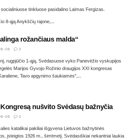
a socialiniuose tinkluose pasidalino Laimas Fergizas.
io 8-ąją Anykščių rajone,...
alinga rožančiaus malda“
08-08
3
nį, rugpjūčio 1-ąją, Svėdasuose vyko Panevėžio vyskupijos
gelės Marijos Gyvojo Rožinio draugijos XXI kongresas
Karaliene, Tavo apgynimo šaukiamės“,...
 Kongresą nušvito Svėdasų bažnyčia
08-08
0
alies katalikai pakiliai išgyvena Lietuvos bažnytinės
jos, įsteigtos 1926 m., šimtmetį. Svėdasiškiai nekantriai laukia