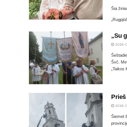
Šia žini
„Rugpjūč
„Su g
2026-
Šeštadie
Švč. Mer
„Taikos 
Prieš
2026-
Šiemet š
provinci