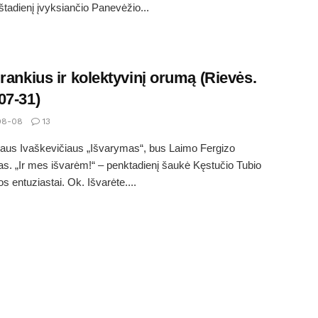
eštadienį įvyksiančio Panevėžio...
įrankius ir kolektyvinį orumą (Rievės.
07-31)
08-08
13
aus Ivaškevičiaus „Išvarymas“, bus Laimo Fergizo
s. „Ir mes išvarėm!“ – penktadienį šaukė Kęstučio Tubio
 entuziastai. Ok. Išvarėte....