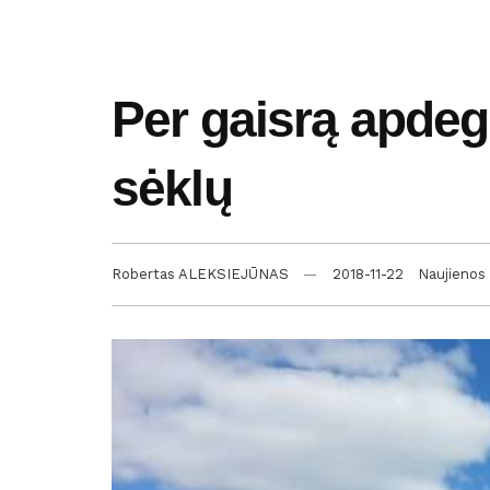
Per gaisrą apdeg
sėklų
Robertas ALEKSIEJŪNAS
2018-11-22
Naujienos