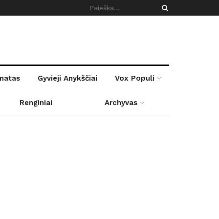
rmatas
Gyvieji Anykščiai
Vox Populi
Renginiai
Archyvas