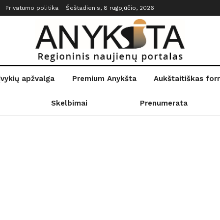
Privatumo politika
Šeštadienis, 8 rugpjūčio, 2026
įvykių apžvalga
Premium Anykšta
Aukštaitiškas fo
Skelbimai
Prenumerata