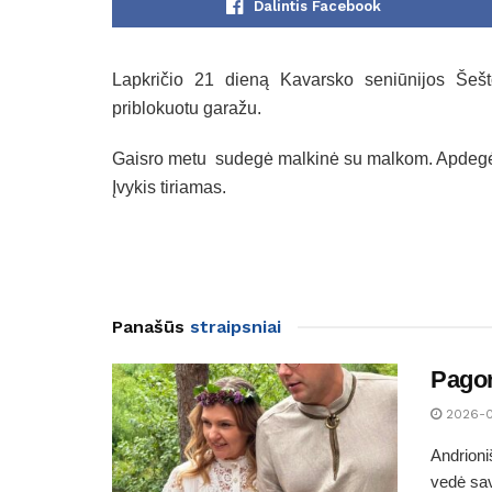
Dalintis Facebook
Lapkričio 21 dieną Kavarsko seniūnijos Šešt
priblokuotu garažu.
Gaisro metu sudegė malkinė su malkom. Apdegė g
Įvykis tiriamas.
Panašūs
straipsniai
Pagon
2026-
Andrioni
vedė sav