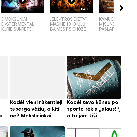
11:00
04:06
09:
5 MOKSLINIAI
„ELEKTROS DIETA“:
KAMUOLINIS ŽAIBA
EKSPERIMENTAI,
MASINĖ 1910-ŲJŲ
MĮSLINGA GAMTOS
KURIE SUKRĖTĖ...
BAIMĖS PSICHOZĖ
PASLAPTIS