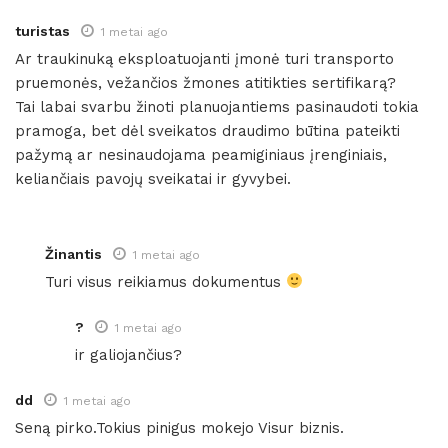
turistas
1 metai ago
Ar traukinuką eksploatuojanti įmonė turi transporto
pruemonės, vežančios žmones atitikties sertifikarą?
Tai labai svarbu žinoti planuojantiems pasinaudoti tokia
pramoga, bet dėl sveikatos draudimo būtina pateikti
pažymą ar nesinaudojama peamiginiaus įrenginiais,
keliančiais pavojų sveikatai ir gyvybei.
Žinantis
1 metai ago
Turi visus reikiamus dokumentus
?
1 metai ago
ir galiojančius?
dd
1 metai ago
Seną pirko.Tokius pinigus mokejo Visur biznis.