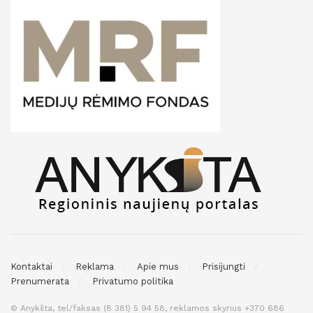
Kontaktai
Reklama
Apie mus
Prisijungti
Prenumerata
Privatumo politika
© Anykšta, tel/faksas (8 381) 5 94 58, reklamos skyrius +370 686