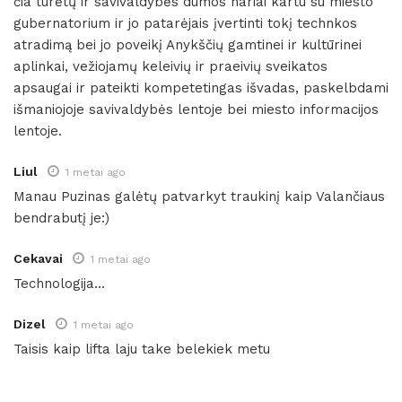
čia turėtų ir savivaldybės dūmos nariai kartu su miesto
gubernatorium ir jo patarėjais įvertinti tokį technkos
atradimą bei jo poveikį Anykščių gamtinei ir kultūrinei
aplinkai, vežiojamų keleivių ir praeivių sveikatos
apsaugai ir pateikti kompetetingas išvadas, paskelbdami
išmaniojoje savivaldybės lentoje bei miesto informacijos
lentoje.
Liul
1 metai ago
Manau Puzinas galėtų patvarkyt traukinį kaip Valančiaus
bendrabutį je:)
Cekavai
1 metai ago
Technologija…
Dizel
1 metai ago
Taisis kaip lifta laju take belekiek metu