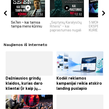
17:50
12:32
Se7en – kai tamsa
„Septynių Karalysčių
5 MOKSLINIA
tampa meno kūriniu
Riteris" – kai
EKSPERIMEN
paprastumas nugali
KURIE SUKRĖT
Naujienos iš interneto