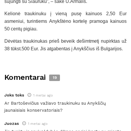
sujungti su Siauruku”, – sakė U.Armalis.
Kelionė traukinuku į vieną pusę kainuos 2,50 Eur
asmeniui, turintiems Anykštėno kortelę pramoga kainuos
50 centų pigiau.
Dėvėtas traukinukas prieš beveik dešimtmetį nupirktas už
38 tūkst.500 Eur. Jis atgabentas į Anykščius iš Bulgarijos.
Komentarai
19
Joks toks
1 metai ago
Ar Bartoševičius važiavo traukinuku su Anykščių
jaunaisiais konservatoriais?
Juozas
1 metai ago