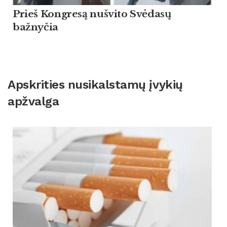
Prieš Kongresą nušvito Svėdasų
bažnyčia
Apskrities nusikalstamų įvykių
apžvalga