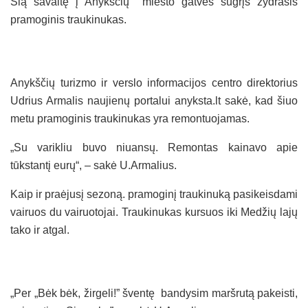
Šią savaitę į Anykščių miesto gatves sugrįš žydrasis
pramoginis traukinukas.
Anykščių turizmo ir verslo informacijos centro direktorius
Udrius Armalis naujienų portalui anyksta.lt sakė, kad šiuo
metu pramoginis traukinukas yra remontuojamas.
„Su varikliu buvo niuansų. Remontas kainavo apie
tūkstantį eurų“, – sakė U.Armalius.
Kaip ir praėjusį sezoną. pramoginį traukinuką pasikeisdami
vairuos du vairuotojai. Traukinukas kursuos iki Medžių lajų
tako ir atgal.
„Per „Bėk bėk, žirgeli!” šventę bandysim maršrutą pakeisti,