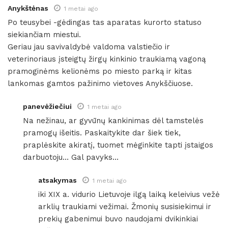
Anykštėnas
1 metai ago
Po teusybei -gėdingas tas aparatas kurorto statuso
siekiančiam miestui.
Geriau jau savivaldybė valdoma valstiečio ir
veterinoriaus įsteigtų žirgų kinkinio traukiamą vagoną
pramoginėms kelionėms po miesto parką ir kitas
lankomas gamtos pažinimo vietoves Anykščiuose.
panevėžiečiui
1 metai ago
Na nežinau, ar gyvūnų kankinimas dėl tamstelės
pramogų išeitis. Paskaitykite dar šiek tiek,
praplėskite akiratį, tuomet mėginkite tapti įstaigos
darbuotoju… Gal pavyks…
atsakymas
1 metai ago
iki XIX a. vidurio Lietuvoje ilgą laiką keleivius vežė
arklių traukiami vežimai. Žmonių susisiekimui ir
prekių gabenimui buvo naudojami dvikinkiai