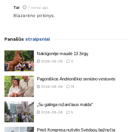
Tai
1 metai ago
Blazarėno pirkinys.
Panašūs
straipsniai
Naktigonėje maudė 13 žirgų
2026-08-08
0
Pagoniškos Andrioniškio seniūno vestuvės
2026-08-08
14
„Su galinga rožančiaus malda“
2026-08-08
5
Prieš Kongresą nušvito Svėdasų bažnyčia