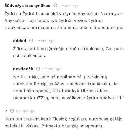
Šūdvežys traukynūkas
1 metai ago
Žydri su Žydrū traukinukū važynės Anykščiai- Niuronys ir
Anykščiai- Laju takas tyk žydrūs vežios žydras
traukinukas normaliems žmonėms teks ėiti pėstute tęn.
ddddd
1 metai ago
Žiūrėk,kad tavo giminėje nebūtų traukinukų.Gal pats
esi traukinukas.
nekliedėk
1 metai ago
Ne tik tokie, kaip už nepilnamečių tvirkinimą
nuteistas Remigijus Ačas, naudojasi traukinuku. Jei
nepatinka spalva, tai atsisakyk Utenos alaus,
pasmerk ruZZiją, nes jos vėliavoje žydra spalva ir t.t.
?
1 metai ago
Kam tas traukinukas? Tiesiog reguliarų autobusą galėjo
paleisti ir viskas. Primąsto brangių nesąmonių.