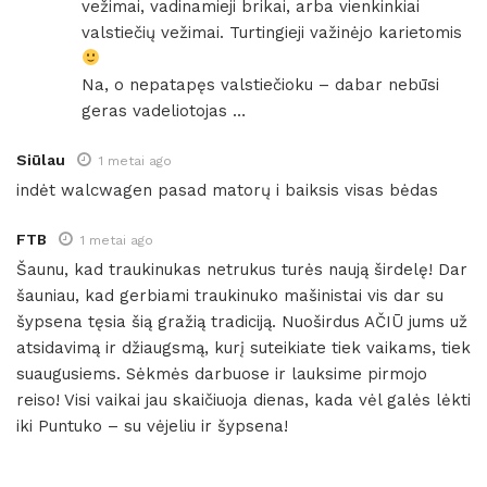
vežimai, vadinamieji brikai, arba vienkinkiai
valstiečių vežimai. Turtingieji važinėjo karietomis
Na, o nepatapęs valstiečioku – dabar nebūsi
geras vadeliotojas …
Siūlau
1 metai ago
indėt walcwagen pasad matorų i baiksis visas bėdas
FTB
1 metai ago
Šaunu, kad traukinukas netrukus turės naują širdelę! Dar
šauniau, kad gerbiami traukinuko mašinistai vis dar su
šypsena tęsia šią gražią tradiciją. Nuoširdus AČIŪ jums už
atsidavimą ir džiaugsmą, kurį suteikiate tiek vaikams, tiek
suaugusiems. Sėkmės darbuose ir lauksime pirmojo
reiso! Visi vaikai jau skaičiuoja dienas, kada vėl galės lėkti
iki Puntuko – su vėjeliu ir šypsena!