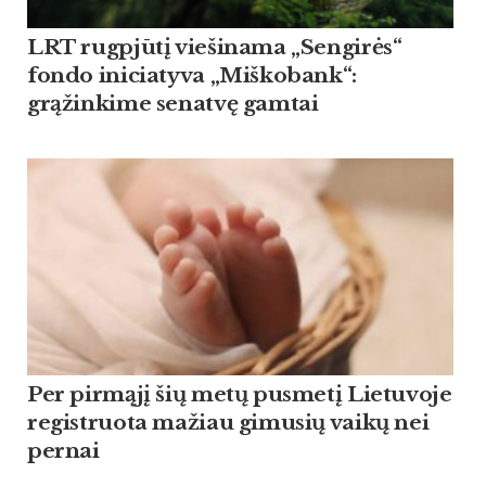
LRT rugpjūtį viešinama „Sengirės“
fondo iniciatyva „Miškobank“:
grąžinkime senatvę gamtai
Per pirmąjį šių metų pusmetį Lietuvoje
registruota mažiau gimusių vaikų nei
pernai