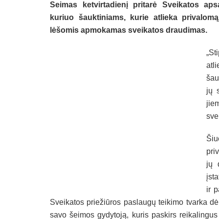
Seimas ketvirtadienį pritarė Sveikatos ap
kuriuo šauktiniams, kurie atlieka privalom
lėšomis apmokamas sveikatos draudimas.
„St
atl
šau
jų 
jie
sve
Šiu
pri
jų 
įst
ir 
Sveikatos priežiūros paslaugų teikimo tvarka dėl
savo šeimos gydytoją, kuris paskirs reikalingus