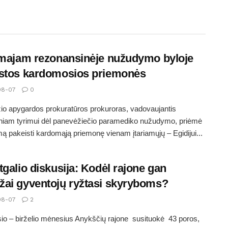
amajam rezonansinėje nužudymo byloje
stos kardomosios priemonės
08-07
0
o apygardos prokuratūros prokuroras, vadovaujantis
iniam tyrimui dėl panevėžiečio paramediko nužudymo, priėmė
ą pakeisti kardomąją priemonę vienam įtariamųjų – Egidijui...
tgalio diskusija: Kodėl rajone gan
ai gyventojų ryžtasi skyryboms?
08-07
2
io – birželio mėnesius Anykščių rajone susituokė 43 poros,