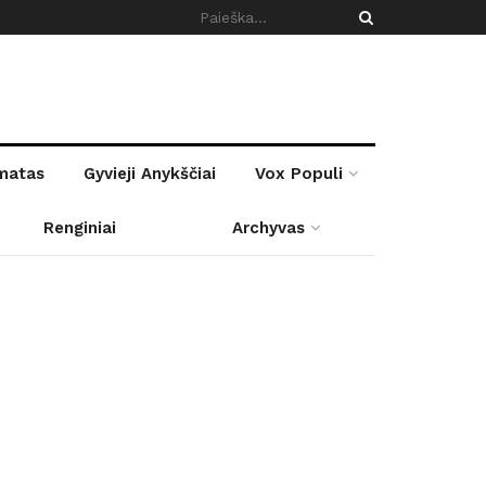
rmatas
Gyvieji Anykščiai
Vox Populi
Renginiai
Archyvas