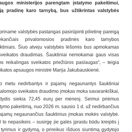
saugos ministerijos parengtam įstatymo pakeitimui,
ąją pradinę karo tarnybą, bus užtikrintas valstybės
ipriname valstybės pastangas pasirūpinti pilietinę pareigą
iekančiais privalomosios pradinės karo tarnybos
ktiniais. Šiuo atveju valstybės lėšomis bus apmokamas
sveikatos draudimas. Šauktiniai nemokamai gaus visas
ms reikalingas sveikatos priežiūros paslaugas“, – teigia
ikatos apsaugos ministrė Marija Jakubauskienė.
o metu nedirbantys ir pajamų negaunantys šauktiniai
valomojo sveikatos draudimo įmokas moka savarankiškai,
dydis siekia 72,45 eurų per mėnesį. Seimui priėmus
atymo pakeitimą, nuo 2026 m. sausio 1 d. už nedirbančius
pajamų negaunančius šauktinius įmokas mokės valstybė.
 to nepasikeis – susirgę jie galės įprastu būdu kreiptis į
 tyrimus ir gydymą, o prireikus išduos siuntimą gydytojo