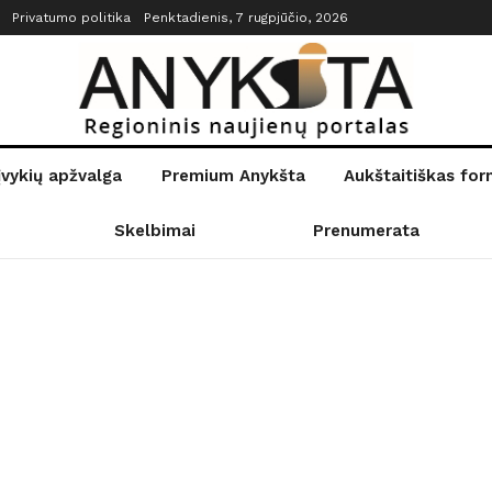
Privatumo politika
Penktadienis, 7 rugpjūčio, 2026
įvykių apžvalga
Premium Anykšta
Aukštaitiškas fo
Skelbimai
Prenumerata