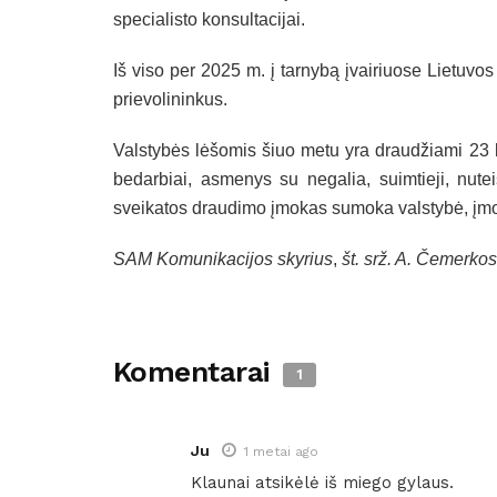
specialisto konsultacijai.
Iš viso per 2025 m. į tarnybą įvairiuose Lietuv
prievolininkus.
Valstybės lėšomis šiuo metu yra draudžiami 23 ka
bedarbiai, asmenys su negalia, suimtieji, nute
sveikatos draudimo įmokas sumoka valstybė, įmo
SAM Komunikacijos skyrius
,
št. srž. A. Čemerkos
Komentarai
1
Ju
1 metai ago
Klaunai atsikėlė iš miego gylaus.