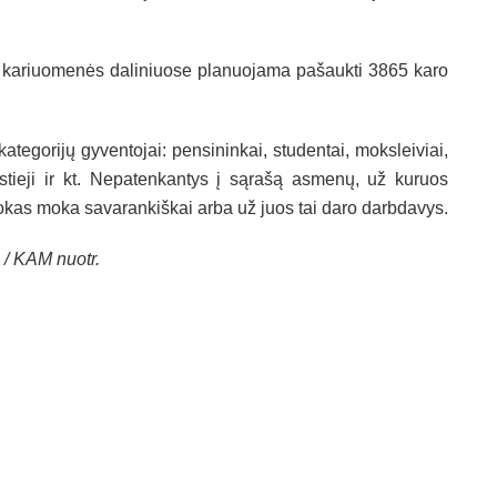
os kariuomenės daliniuose planuojama pašaukti 3865 karo
tegorijų gyventojai: pensininkai, studentai, moksleiviai,
istieji ir kt. Nepatenkantys į sąrašą asmenų, už kuruos
kas moka savarankiškai arba už juos tai daro darbdavys.
 / KAM nuotr.