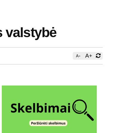
 valstybė
-
A
+
A