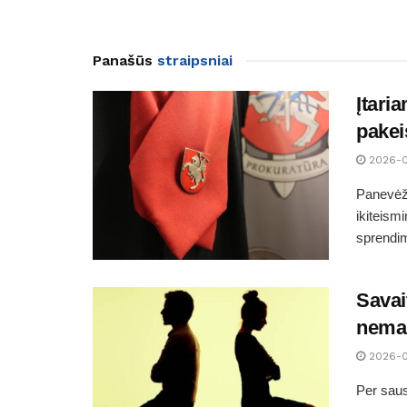
Panašūs
straipsniai
Įtari
pakei
2026-
Panevėži
ikiteism
sprendim
Savai
nemaž
2026-
Per saus