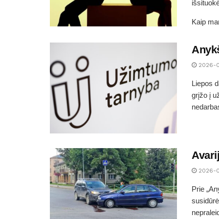
išsituok
Kaip man
Anykš
2026-
Liepos d
grįžo į 
nedarbas
Avari
2026-
Prie „An
susidūrė
nepraleid