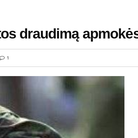
atos draudimą apmokės
1