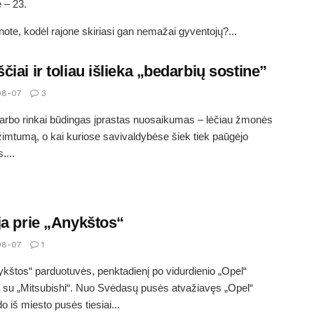
ė – 23.
ote, kodėl rajone skiriasi gan nemažai gyventojų?...
čiai ir toliau išlieka „bedarbių sostine”
08-07
3
arbo rinkai būdingas įprastas nuosaikumas – lėčiau žmonės
užimtumą, o kai kuriose savivaldybėse šiek tiek paūgėjo
....
ja prie „Anykštos“
08-07
1
ykštos“ parduotuvės, penktadienį po vidurdienio „Opel“
 su „Mitsubishi“. Nuo Svėdasų pusės atvažiavęs „Opel“
o iš miesto pusės tiesiai...