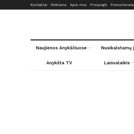
Kontaktai
Reklama
Apie mus
Prisijungti
Prenumerata
Naujienos Anykščiuose
Nusikalstamų 
Anykšta TV
Laisvalaikis