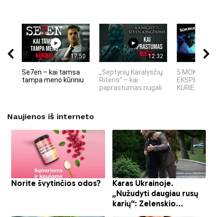
17:50
12:32
Se7en – kai tamsa
„Septynių Karalysčių
5 MOKSLINIA
tampa meno kūriniu
Riteris" – kai
EKSPERIMEN
paprastumas nugali
KURIE SUKRĖT
Naujienos iš interneto