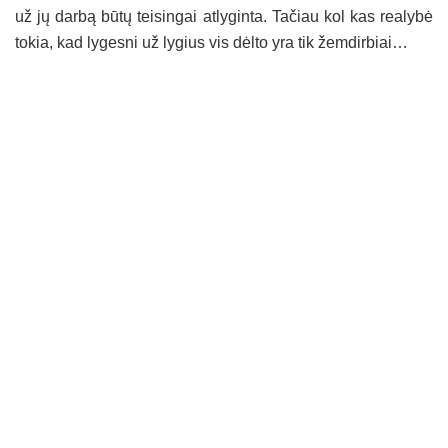
už jų darbą būtų teisingai atlyginta. Tačiau kol kas realybė
tokia, kad lygesni už lygius vis dėlto yra tik žemdirbiai…