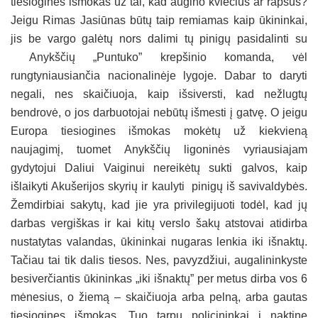
tiesiogines išmokas už tai, kad augino kviečius ar rapsus?
Jeigu Rimas Jasiūnas būtų taip remiamas kaip ūkininkai,
jis be vargo galėtų nors dalimi tų pinigų pasidalinti su
Anykščių „Puntuko” krepšinio komanda, vėl
rungtyniausiančia nacionalinėje lygoje. Dabar to daryti
negali, nes skaičiuoja, kaip išsiversti, kad nežlugtų
bendrovė, o jos darbuotojai nebūtų išmesti į gatvę. O jeigu
Europa tiesiogines išmokas mokėtų už kiekvieną
naujagimį, tuomet Anykščių ligoninės vyriausiajam
gydytojui Daliui Vaiginui nereikėtų sukti galvos, kaip
išlaikyti Akušerijos skyrių ir kaulyti pinigų iš savivaldybės.
Žemdirbiai sakytų, kad jie yra privilegijuoti todėl, kad jų
darbas vergiškas ir kai kitų verslo šakų atstovai atidirba
nustatytas valandas, ūkininkai nugaras lenkia iki išnaktų.
Tačiau tai tik dalis tiesos. Nes, pavyzdžiui, augalininkyste
besiverčiantis ūkininkas „iki išnaktų” per metus dirba vos 6
mėnesius, o žiemą – skaičiuoja arba pelną, arba gautas
tiesiogines išmokas. Tuo tarpu policininkai į naktinę