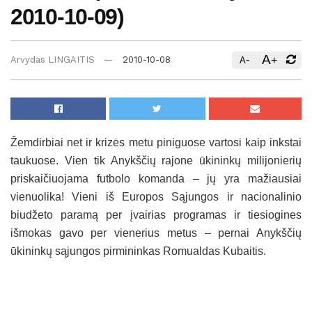
2010-10-09)
A
-
+
Arvydas LINGAITIS
2010-10-08
A
Žemdirbiai net ir krizės metu piniguose vartosi kaip inkstai
taukuose. Vien tik Anykščių rajone ūkininkų milijonierių
priskaičiuojama futbolo komanda – jų yra mažiausiai
vienuolika! Vieni iš Europos Sąjungos ir nacionalinio
biudžeto paramą per įvairias programas ir tiesiogines
išmokas gavo per vienerius metus – pernai Anykščių
ūkininkų sąjungos pirmininkas Romualdas Kubaitis.