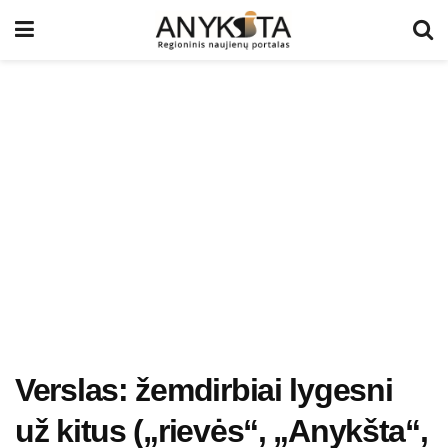
Verslas: žemdirbiai lygesni
už kitus („rievės“, „Anykšta“,