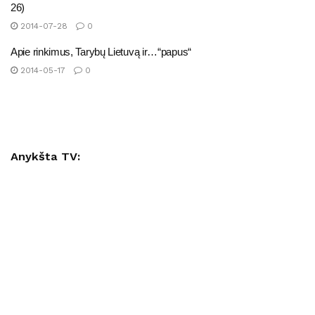
26)
2014-07-28
0
Apie rinkimus, Tarybų Lietuvą ir…“papus“
2014-05-17
0
Anykšta TV: