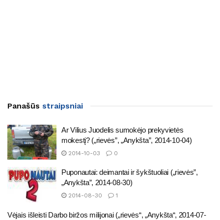
Panašūs
straipsniai
Ar Vilius Juodelis sumokėjo prekyvietės
mokestį? („rievės”, „Anykšta”, 2014-10-04)
2014-10-03
0
Puponautai: deimantai ir šykštuoliai („rievės”,
„Anykšta”, 2014-08-30)
2014-08-30
1
Vėjais išleisti Darbo biržos milijonai („rievės“, „Anykšta“, 2014-07-