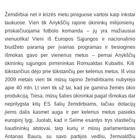
Žemdirbiai net ir krizės metu piniguose vartosi kaip inkstai
taukuose. Vien tik Anykščių rajone ūkininkų milijonierių
priskaičiuojama futbolo komanda – jų yra mažiausiai
vienuolika! Vieni iš Europos Sąjungos ir nacionalinio
biudžeto paramą per įvairias programas ir tiesiogines
išmokas gavo per vienerius metus – pernai Anykščių
ūkininkų sąjungos pirmininkas Romualdas Kubaitis. Kiti
tūkstančius dėjo prie tūkstančių per kelerius metus. Iš viso
2009 metais vien tik mūsų rajono žemdirbiams nubyrėjo
apie 40 mln. Lt vien tik už tai, kad jie gamina žemės ūkio
produkciją. Tiesa, mūsų šalies ūkininkai pagal išmokas dar
neprilygsta kitų ES šalių žemdirbiams, tačiau dotacijų
jiems dalis kasmet auga ir per kelerius metus pasieks
europinį lygį. Juolab, kad ir Seime esantys trys vlastiečių
liaudininkų atstovai, tarp kurių ir mūsų parlamentaras
Antanas Baura, su savo partijos vedliu, žemvaldžiu