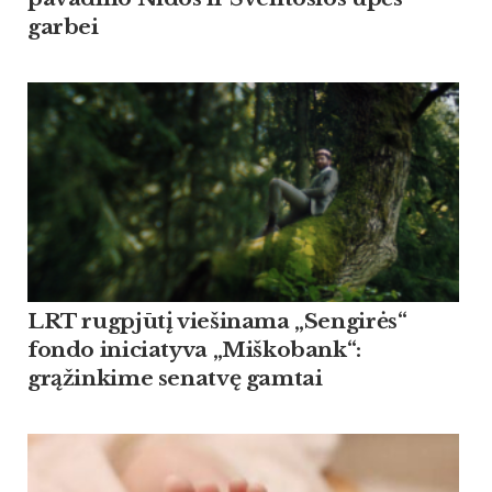
garbei
LRT rugpjūtį viešinama „Sengirės“
fondo iniciatyva „Miškobank“:
grąžinkime senatvę gamtai