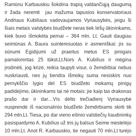
Ramūnu Karbauskiu šokdina trapią valdančiąją daugumą
ir žada neremti jau mažuma tapusios konservatoriaus
Andriaus Kubiliaus vadovaujamos Vyriausybės, jeigu ši
šiais metais valstybės biudžete neras tiek lėšų ūkininkams,
kiek buvo išmokėta pernai – 364 mln. Lt. Gauti daugiau
seimūnas A. Baura suinteresuotas ir asmeniškai: jis su
sūnumi Egidijumi už praeitus metus ES pinigais
pamalonintas 25 tūkst.Lt.Nors A. Kubilius ir mėgina
įrodinėti, jog krizė, reikia taupyti visur, o žemdirbiai nebus
nuskriausti, nes jų bendra išmokų suma nesiskirs nuo
pernykščio lygio dėl ES biudžeto mokamų pinigų
padidėjimo, ūkininkams tai nė motais: jie kaip tas drakonas
prašo dar ir dar…Vis dėlto trečiadienį Vyriausybė
nusprendė iš nacionalinio biudžeto žemdirbiams skirti tik
294 mln.Lt. Tiesa, po dar vieno eilinio valstiečių liaudininkų
pasispardymo A. Kubilius už tris jų balsus Seime mestelėjo
10 mln.Lt. Anot R. Karbauskio, tie negauti 70 mln.Lt turėjo