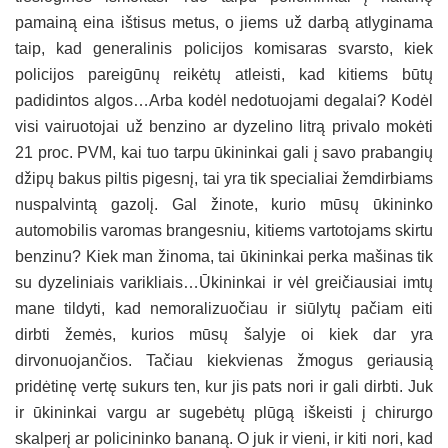
pamainą eina ištisus metus, o jiems už darbą atlyginama
taip, kad generalinis policijos komisaras svarsto, kiek
policijos pareigūnų reikėtų atleisti, kad kitiems būtų
padidintos algos…Arba kodėl nedotuojami degalai? Kodėl
visi vairuotojai už benzino ar dyzelino litrą privalo mokėti
21 proc. PVM, kai tuo tarpu ūkininkai gali į savo prabangių
džipų bakus piltis pigesnį, tai yra tik specialiai žemdirbiams
nuspalvintą gazolį. Gal žinote, kurio mūsų ūkininko
automobilis varomas brangesniu, kitiems vartotojams skirtu
benzinu? Kiek man žinoma, tai ūkininkai perka mašinas tik
su dyzeliniais varikliais…Ūkininkai ir vėl greičiausiai imtų
mane tildyti, kad nemoralizuočiau ir siūlytų pačiam eiti
dirbti žemės, kurios mūsų šalyje oi kiek dar yra
dirvonuojančios. Tačiau kiekvienas žmogus geriausią
pridėtinę vertę sukurs ten, kur jis pats nori ir gali dirbti. Juk
ir ūkininkai vargu ar sugebėtų plūgą iškeisti į chirurgo
skalperį ar policininko bananą. O juk ir vieni, ir kiti nori, kad