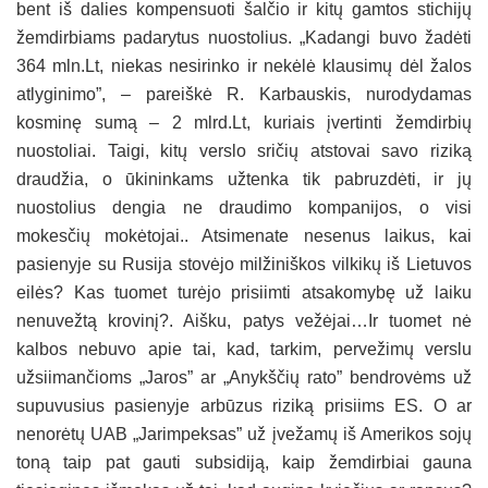
bent iš dalies kompensuoti šalčio ir kitų gamtos stichijų
žemdirbiams padarytus nuostolius. „Kadangi buvo žadėti
364 mln.Lt, niekas nesirinko ir nekėlė klausimų dėl žalos
atlyginimo”, – pareiškė R. Karbauskis, nurodydamas
kosminę sumą – 2 mlrd.Lt, kuriais įvertinti žemdirbių
nuostoliai. Taigi, kitų verslo sričių atstovai savo riziką
draudžia, o ūkininkams užtenka tik pabruzdėti, ir jų
nuostolius dengia ne draudimo kompanijos, o visi
mokesčių mokėtojai.. Atsimenate nesenus laikus, kai
pasienyje su Rusija stovėjo milžiniškos vilkikų iš Lietuvos
eilės? Kas tuomet turėjo prisiimti atsakomybę už laiku
nenuvežtą krovinį?. Aišku, patys vežėjai…Ir tuomet nė
kalbos nebuvo apie tai, kad, tarkim, pervežimų verslu
užsiimančioms „Jaros” ar „Anykščių rato” bendrovėms už
supuvusius pasienyje arbūzus riziką prisiims ES. O ar
nenorėtų UAB „Jarimpeksas” už įvežamų iš Amerikos sojų
toną taip pat gauti subsidiją, kaip žemdirbiai gauna