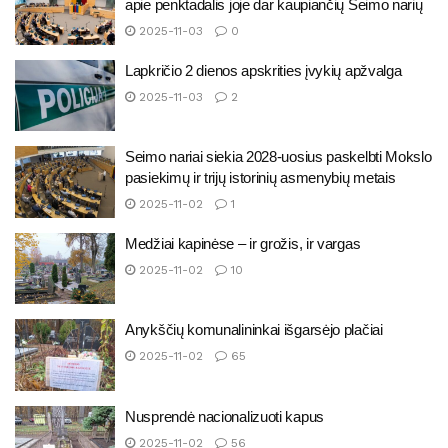
apie penktadalis joje dar kaupiančių Seimo narių
2025-11-03
0
Lapkričio 2 dienos apskrities įvykių apžvalga
2025-11-03
2
Seimo nariai siekia 2028-uosius paskelbti Mokslo
pasiekimų ir trijų istorinių asmenybių metais
2025-11-02
1
Medžiai kapinėse – ir grožis, ir vargas
2025-11-02
10
Anykščių komunalininkai išgarsėjo plačiai
2025-11-02
65
Nusprendė nacionalizuoti kapus
2025-11-02
56