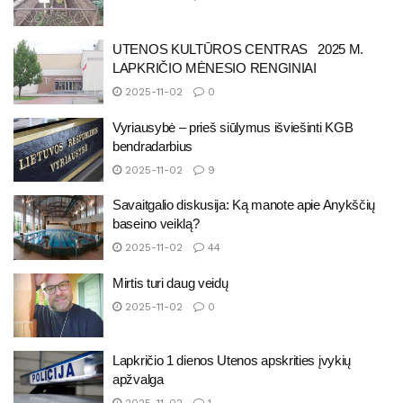
UTENOS KULTŪROS CENTRAS 2025 M.
LAPKRIČIO MĖNESIO RENGINIAI
2025-11-02
0
Vyriausybė – prieš siūlymus išviešinti KGB
bendradarbius
2025-11-02
9
Savaitgalio diskusija: Ką manote apie Anykščių
baseino veiklą?
2025-11-02
44
Mirtis turi daug veidų
2025-11-02
0
Lapkričio 1 dienos Utenos apskrities įvykių
apžvalga