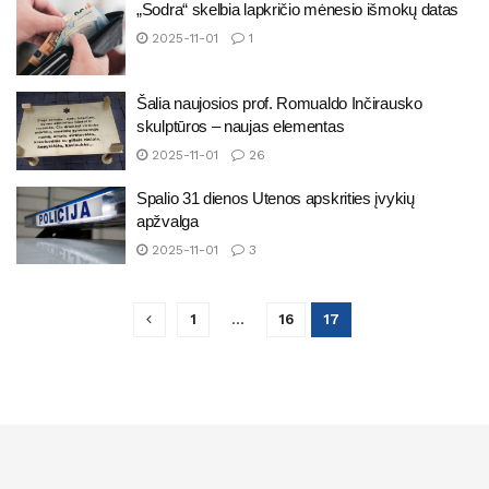
„Sodra“ skelbia lapkričio mėnesio išmokų datas
2025-11-01
1
Šalia naujosios prof. Romualdo Inčirausko
skulptūros – naujas elementas
2025-11-01
26
Spalio 31 dienos Utenos apskrities įvykių
apžvalga
2025-11-01
3
1
…
16
17