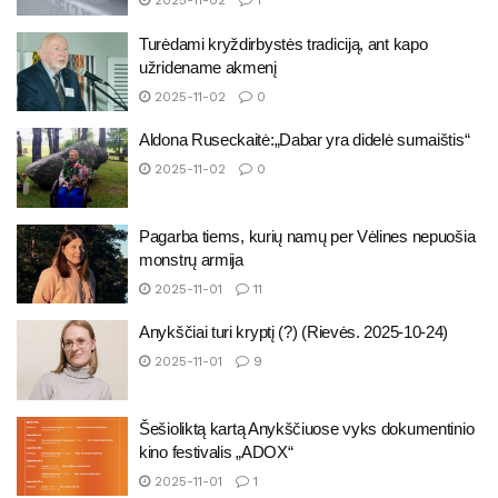
2025-11-02
1
Turėdami kryždirbystės tradiciją, ant kapo
užridename akmenį
2025-11-02
0
Aldona Ruseckaitė:„Dabar yra didelė sumaištis“
2025-11-02
0
Pagarba tiems, kurių namų per Vėlines nepuošia
monstrų armija
2025-11-01
11
Anykščiai turi kryptį (?) (Rievės. 2025-10-24)
2025-11-01
9
Šešioliktą kartą Anykščiuose vyks dokumentinio
kino festivalis „ADOX“
2025-11-01
1