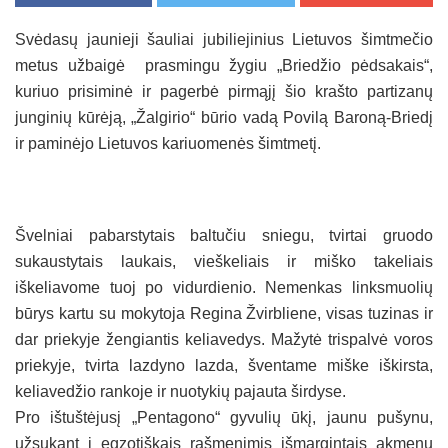
Svėdasų jaunieji šauliai jubiliejinius Lietuvos šimtmečio
metus užbaigė prasmingu žygiu „Briedžio pėdsakais“,
kuriuo prisiminė ir pagerbė pirmąjį šio krašto partizanų
junginių kūrėją, „Žalgirio“ būrio vadą Povilą Baroną-Briedį
ir paminėjo Lietuvos kariuomenės šimtmetį.
Švelniai pabarstytais baltučiu sniegu, tvirtai gruodo
sukaustytais laukais, vieškeliais ir miško takeliais
iškeliavome tuoj po vidurdienio. Nemenkas linksmuolių
būrys kartu su mokytoja Regina Žvirbliene, visas tuzinas ir
dar priekyje žengiantis keliavedys. Mažytė trispalvė voros
priekyje, tvirta lazdyno lazda, šventame miške iškirsta,
keliavedžio rankoje ir nuotykių pajauta širdyse.
Pro ištuštėjusį „Pentagono“ gyvulių ūkį, jaunu pušynu,
užsukant į egzotiškais rašmenimis išmargintais akmenų