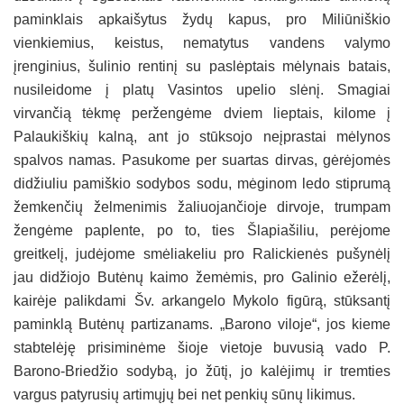
paminklais apkaišytus žydų kapus, pro Miliūniškio
vienkiemius, keistus, nematytus vandens valymo
įrenginius, šulinio rentinį su paslėptais mėlynais batais,
nusileidome į platų Vasintos upelio slėnį. Smagiai
virvančią tėkmę peržengėme dviem lieptais, kilome į
Palaukiškių kalną, ant jo stūksojo neįprastai mėlynos
spalvos namas. Pasukome per suartas dirvas, gėrėjomės
didžiuliu pamiškio sodybos sodu, mėginom ledo stiprumą
žemkenčių želmenimis žaliuojančioje dirvoje, trumpam
žengėme paplente, po to, ties Šlapiašiliu, perėjome
greitkelį, judėjome smėliakeliu pro Ralickienės pušynėlį
jau didžiojo Butėnų kaimo žemėmis, pro Galinio ežerėlį,
kairėje palikdami Šv. arkangelo Mykolo figūrą, stūksantį
paminklą Butėnų partizanams. „Barono viloje“, jos kieme
stabtelėję prisiminėme šioje vietoje buvusią vado P.
Barono-Briedžio sodybą, jo žūtį, jo kalėjimų ir tremties
vargus patyrusių artimųjų bei net penkių sūnų likimus.