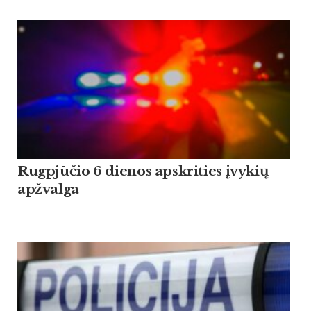
Rugpjūčio 6 dienos apskrities įvykių
apžvalga