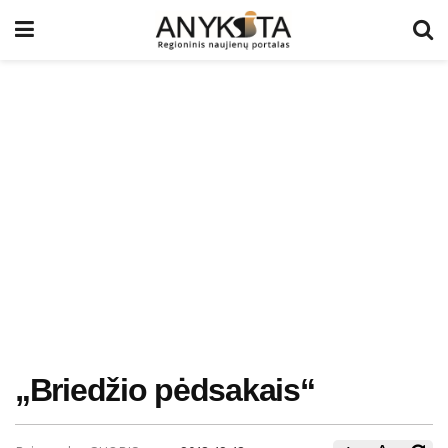
„Briedžio pėdsakais“