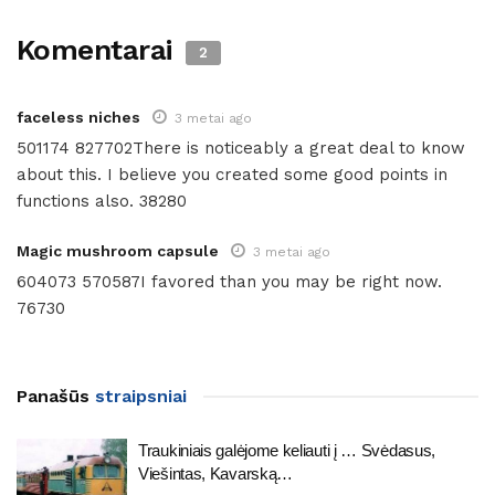
Komentarai
2
faceless niches
3 metai ago
501174 827702There is noticeably a great deal to know
about this. I believe you created some good points in
functions also. 38280
Magic mushroom capsule
3 metai ago
604073 570587I favored than you may be right now.
76730
Panašūs
straipsniai
Traukiniais galėjome keliauti į … Svėdasus,
Viešintas, Kavarską…