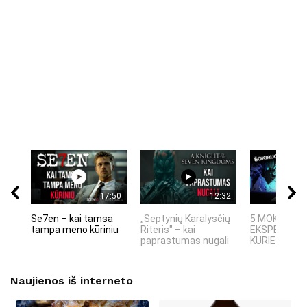
17:50
12:32
Se7en – kai tamsa
„Septynių Karalysčių
5 MOKSLINIA
tampa meno kūriniu
Riteris" – kai
EKSPERIMEN
paprastumas nugali
KURIE SUKRĖT
Naujienos iš interneto