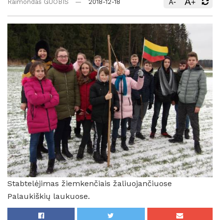
A
-
+
Raimondas GUOBIS
2018-12-18
A
Stabtelėjimas žiemkenčiais žaliuojančiuose
Palaukiškių laukuose.