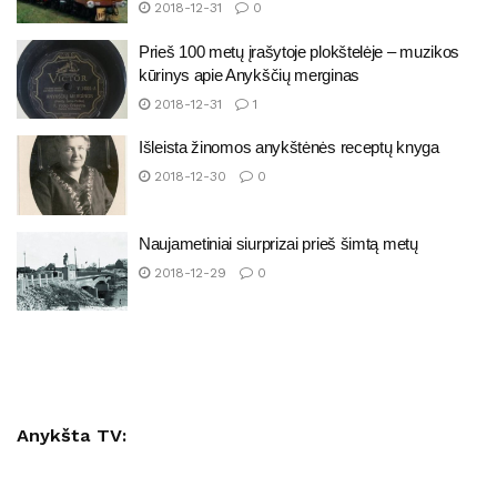
2018-12-31
0
Prieš 100 metų įrašytoje plokštelėje – muzikos
kūrinys apie Anykščių merginas
2018-12-31
1
Išleista žinomos anykštėnės receptų knyga
2018-12-30
0
Naujametiniai siurprizai prieš šimtą metų
2018-12-29
0
Anykšta TV: