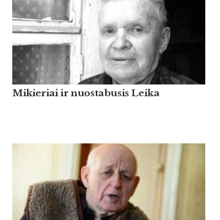
Mikieriai ir nuostabusis Leika