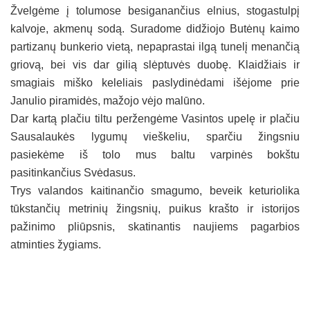
Žvelgėme į tolumose besiganančius elnius, stogastulpį
kalvoje, akmenų sodą. Suradome didžiojo Butėnų kaimo
partizanų bunkerio vietą, nepaprastai ilgą tunelį menančią
griovą, bei vis dar gilią slėptuvės duobę. Klaidžiais ir
smagiais miško keleliais paslydinėdami išėjome prie
Janulio piramidės, mažojo vėjo malūno.
Dar kartą plačiu tiltu peržengėme Vasintos upelę ir plačiu
Sausalaukės lygumų vieškeliu, sparčiu žingsniu
pasiekėme iš tolo mus baltu varpinės bokštu
pasitinkančius Svėdasus.
Trys valandos kaitinančio smagumo, beveik keturiolika
tūkstančių metrinių žingsnių, puikus krašto ir istorijos
pažinimo pliūpsnis, skatinantis naujiems pagarbios
atminties žygiams.