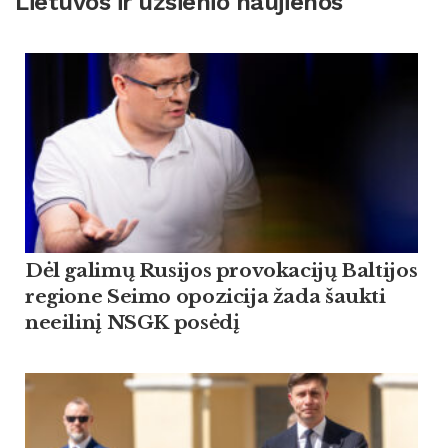
Lietuvos ir užsienio naujienos
Dėl galimų Rusijos provokacijų Baltijos
regione Seimo opozicija žada šaukti
neeilinį NSGK posėdį