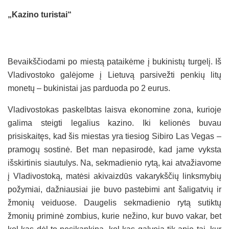
„Kazino turistai“
Bevaikščiodami po miestą pataikėme į bukinistų turgelį. Iš
Vladivostoko galėjome į Lietuvą parsivežti penkių litų
monetų – bukinistai jas parduoda po 2 eurus.
Vladivostokas paskelbtas laisva ekonomine zona, kurioje
galima steigti legalius kazino. Iki kelionės buvau
prisiskaitęs, kad šis miestas yra tiesiog Sibiro Las Vegas –
pramogų sostinė. Bet man nepasirodė, kad jame vyksta
išskirtinis siautulys. Na, sekmadienio rytą, kai atvažiavome
į Vladivostoką, matėsi akivaizdūs vakarykščių linksmybių
požymiai, dažniausiai jie buvo pastebimi ant šaligatvių ir
žmonių veiduose. Daugelis sekmadienio rytą sutiktų
žmonių priminė zombius, kurie nežino, kur buvo vakar, bet