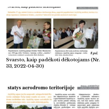
Svarsto, kaip padėkoti dėkotojams (Nr.
33, 2022-04-30)