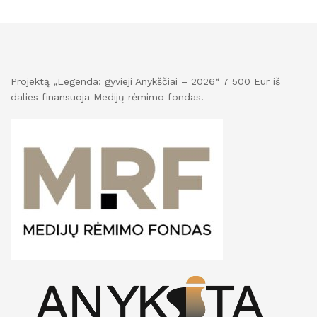
Projektą „Legenda: gyvieji Anykščiai – 2026“ 7 500 Eur iš
dalies finansuoja Medijų rėmimo fondas.