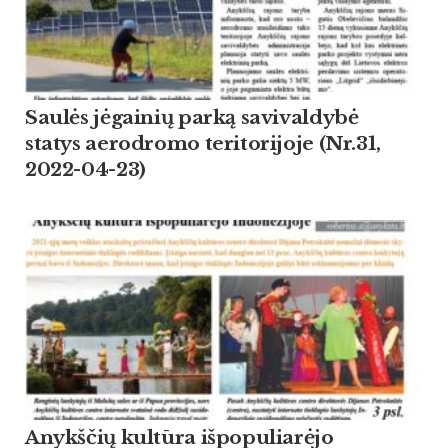
Saulės jėgainių parką savivaldybė
statys aerodromo teritorijoje (Nr.31,
2022-04-23)
Anykščių kultūra išpopuliarėjo