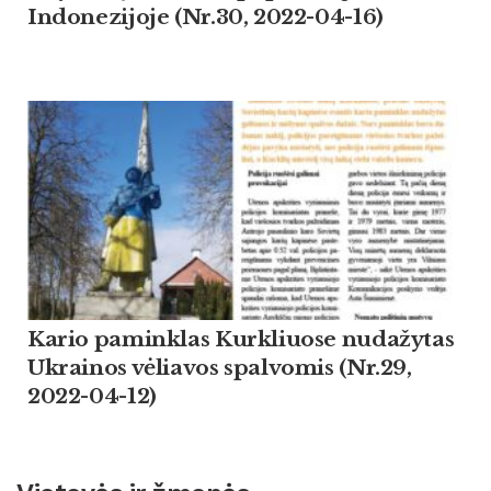
Indonezijoje (Nr.30, 2022-04-16)
Kario paminklas Kurkliuose nudažytas
Ukrainos vėliavos spalvomis (Nr.29,
2022-04-12)