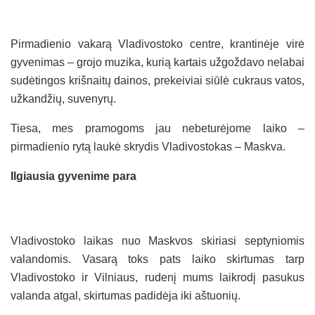
Pirmadienio vakarą Vladivostoko centre, krantinėje virė
gyvenimas – grojo muzika, kurią kartais užgoždavo nelabai
sudėtingos krišnaitų dainos, prekeiviai siūlė cukraus vatos,
užkandžių, suvenyrų.
Tiesa, mes pramogoms jau nebeturėjome laiko –
pirmadienio rytą laukė skrydis Vladivostokas – Maskva.
Ilgiausia gyvenime para
Vladivostoko laikas nuo Maskvos skiriasi septyniomis
valandomis. Vasarą toks pats laiko skirtumas tarp
Vladivostoko ir Vilniaus, rudenį mums laikrodį pasukus
valanda atgal, skirtumas padidėja iki aštuonių.