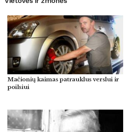
Vietovės ir žmonės
Mačionių kaimas patrauklus verslui ir
poilsiui