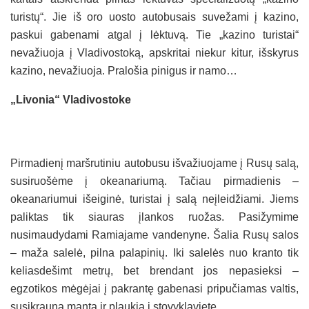
turistų“. Jie iš oro uosto autobusais suvežami į kazino,
paskui gabenami atgal į lėktuvą. Tie „kazino turistai“
nevažiuoja į Vladivostoką, apskritai niekur kitur, išskyrus
kazino, nevažiuoja. Pralošia pinigus ir namo…
„Livonia“ Vladivostoke
Pirmadienį maršrutiniu autobusu išvažiuojame į Rusų salą,
susiruošėme į okeanariumą. Tačiau pirmadienis –
okeanariumui išeiginė, turistai į salą neįleidžiami. Jiems
paliktas tik siauras įlankos ruožas. Pasižymime
nusimaudydami Ramiajame vandenyne. Šalia Rusų salos
– maža salelė, pilna palapinių. Iki salelės nuo kranto tik
keliasdešimt metrų, bet brendant jos nepasieksi –
egzotikos mėgėjai į pakrantę gabenasi pripučiamas valtis,
susikrauna mantą ir plaukia į stovyklavietę.