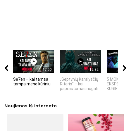
17:50
12:32
Se7en – kai tamsa
„Septynių Karalysčių
5 MOKSLINIA
tampa meno kūriniu
Riteris" – kai
EKSPERIMEN
paprastumas nugali
KURIE SUKRĖT
Naujienos iš interneto