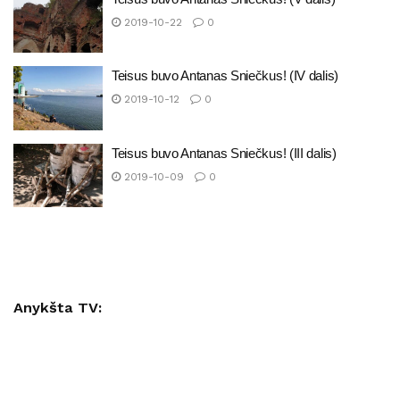
2019-10-22
0
Teisus buvo Antanas Sniečkus! (IV dalis)
2019-10-12
0
Teisus buvo Antanas Sniečkus! (III dalis)
2019-10-09
0
Anykšta TV: