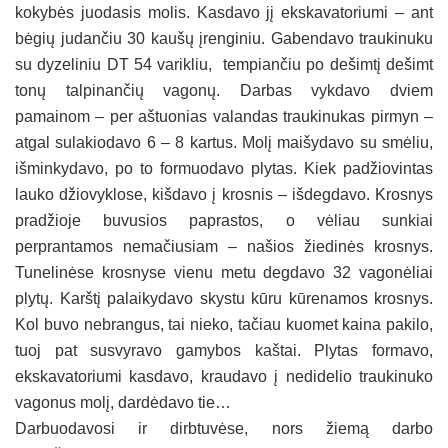
kokybės juodasis molis. Kasdavo jį ekskavatoriumi – ant
bėgių judančiu 30 kaušų įrenginiu. Gabendavo traukinuku
su dyzeliniu DT 54 varikliu, tempiančiu po dešimtį dešimt
tonų talpinančių vagonų. Darbas vykdavo dviem
pamainom – per aštuonias valandas traukinukas pirmyn –
atgal sulakiodavo 6 – 8 kartus. Molį maišydavo su smėliu,
išminkydavo, po to formuodavo plytas. Kiek padžiovintas
lauko džiovyklose, kišdavo į krosnis – išdegdavo. Krosnys
pradžioje buvusios paprastos, o vėliau sunkiai
perprantamos nemačiusiam – našios žiedinės krosnys.
Tunelinėse krosnyse vienu metu degdavo 32 vagonėliai
plytų. Karštį palaikydavo skystu kūru kūrenamos krosnys.
Kol buvo nebrangus, tai nieko, tačiau kuomet kaina pakilo,
tuoj pat susvyravo gamybos kaštai. Plytas formavo,
ekskavatoriumi kasdavo, kraudavo į nedidelio traukinuko
vagonus molį, dardėdavo tie…
Darbuodavosi ir dirbtuvėse, nors žiemą darbo