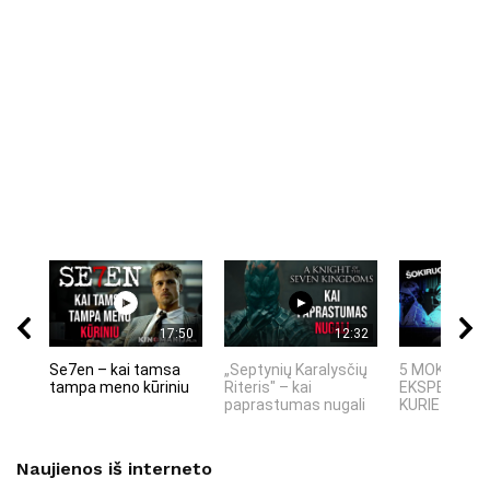
17:50
12:32
Se7en – kai tamsa
„Septynių Karalysčių
5 MOKSLINIA
tampa meno kūriniu
Riteris" – kai
EKSPERIMEN
paprastumas nugali
KURIE SUKRĖT
Naujienos iš interneto