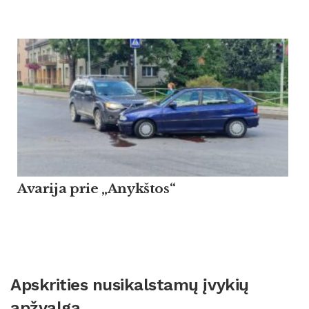
Avarija prie „Anykštos“
Apskrities nusikalstamų įvykių
apžvalga