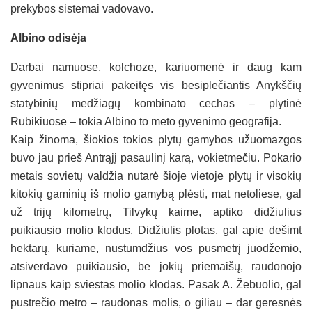
prekybos sistemai vadovavo.
Albino odisėja
Darbai namuose, kolchoze, kariuomenė ir daug kam
gyvenimus stipriai pakeitęs vis besiplečiantis Anykščių
statybinių medžiagų kombinato cechas – plytinė
Rubikiuose – tokia Albino to meto gyvenimo geografija.
Kaip žinoma, šiokios tokios plytų gamybos užuomazgos
buvo jau prieš Antrąjį pasaulinį karą, vokietmečiu. Pokario
metais sovietų valdžia nutarė šioje vietoje plytų ir visokių
kitokių gaminių iš molio gamybą plėsti, mat netoliese, gal
už trijų kilometrų, Tilvykų kaime, aptiko didžiulius
puikiausio molio klodus. Didžiulis plotas, gal apie dešimt
hektarų, kuriame, nustumdžius vos pusmetrį juodžemio,
atsiverdavo puikiausio, be jokių priemaišų, raudonojo
lipnaus kaip sviestas molio klodas. Pasak A. Žebuolio, gal
pustrečio metro – raudonas molis, o giliau – dar geresnės