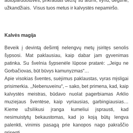
autoparduotuves, prikrautas dėžių su alumi, vynu, degtine,
užkandžiais. Visus tuos metus ir kalvystės nepamiršo.
Kalvės magija
Beveik į devintą dešimtį nelengvų metų įsiritęs senolis
šypsosi. Mat paklausiau, kaip dabar jam gyvenimas
patinka. Su švelnia šypsenėle lūpose pratarė: ,,Jeigu ne
Gorbačiovas, būt būvys kamunyzmas“…
Apie visokias šventes, suėjimus paklaustas, vyras mįsligai
prisimerkia. ,,Nebenuveinu“, – sako, bet primena, kad, kaip
kalvystės meistras, būdavo nuolat pagerbiamas Arklio
muziejaus šventėse, kaip vyriausias, garbingiausias…
Kieme užsilikusi įranga kumeliui įsprausti, kad
nesimuistytų bekaustomas, kad jo koją būtų lengva
palenkti, vinimis pasagą prie kanopos nago pakraščio
prisegti.