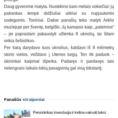
Daug gyvenime matyta. Nustebino karo metais vokiečiai: jų
patrankas tempė didžiuliai arkliai su nupjautomis
uodegomis. Toniniai. Dabar panašių teko matyti Arklio
muziejuje per šventę, belgiški. Jų kanopos kaip ,,patelnios“
– jei paprastam pakaustyti užtenka 8 uknolių, tai šitam
reikia šešiolikos.
Per karą darydavo tuos uknolius, kaldavo iš 8 milimetrų
storio vielos, veždavo į Utenos turgų. Ten tik paduok –
ūkininkai kaipmat išperka. Padaręs ir pardavęs tais
nelengvais laikais tokių pasagvinių gal visą tūkstantį.
Panašūs
straipsniai
Pensininkas investuoja ir ketina vairuoti taksi