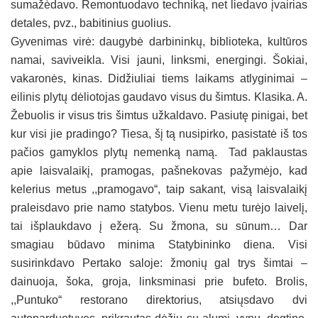
sumažėdavo. Remontuodavo techniką, net liedavo įvairias
detales, pvz., babitinius guolius.
Gyvenimas virė: daugybė darbininkų, biblioteka, kultūros
namai, saviveikla. Visi jauni, linksmi, energingi. Šokiai,
vakaronės, kinas. Didžiuliai tiems laikams atlyginimai –
eilinis plytų dėliotojas gaudavo visus du šimtus. Klasika. A.
Žebuolis ir visus tris šimtus užkaldavo. Pasiutę pinigai, bet
kur visi jie pradingo? Tiesa, šį tą nusipirko, pasistatė iš tos
pačios gamyklos plytų nemenką namą. Tad paklaustas
apie laisvalaikį, pramogas, pašnekovas pažymėjo, kad
kelerius metus ,,pramogavo“, taip sakant, visą laisvalaikį
praleisdavo prie namo statybos. Vienu metu turėjo laivelį,
tai išplaukdavo į ežerą. Su žmona, su sūnum… Dar
smagiau būdavo minima Statybininko diena. Visi
susirinkdavo Pertako saloje: žmonių gal trys šimtai –
dainuoja, šoka, groja, linksminasi prie bufeto. Brolis,
,,Puntuko“ restorano direktorius, atsiųsdavo dvi