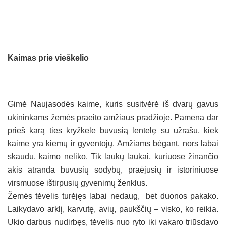
Kaimas prie vieškelio
Gimė Naujasodės kaime, kuris susitvėrė iš dvarų gavus
ūkininkams žemės praeito amžiaus pradžioje. Pamena dar
prieš karą ties kryžkele buvusią lentelę su užrašu, kiek
kaime yra kiemų ir gyventojų. Amžiams bėgant, nors labai
skaudu, kaimo neliko. Tik laukų laukai, kuriuose žinančio
akis atranda buvusių sodybų, praėjusių ir istoriniuose
virsmuose ištirpusių gyvenimų ženklus.
Žemės tėvelis turėjęs labai nedaug, bet duonos pakako.
Laikydavo arklį, karvutę, avių, paukščių – visko, ko reikia.
Ūkio darbus nudirbęs, tėvelis nuo ryto iki vakaro triūsdavo