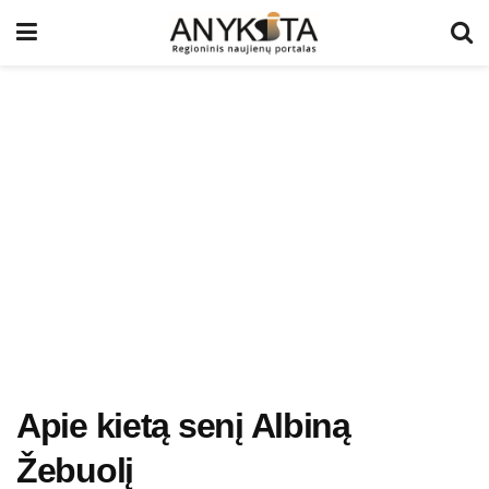
Apie kietą senį Albiną
Žebuolį