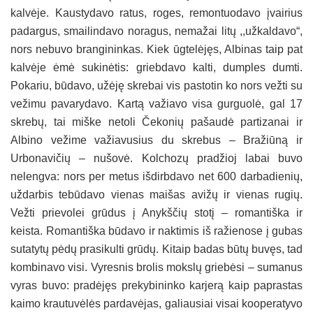
kalvėje. Kaustydavo ratus, roges, remontuodavo įvairius
padargus, smailindavo noragus, nemažai litų ,,užkaldavo“,
nors nebuvo brangininkas. Kiek ūgtelėjęs, Albinas taip pat
kalvėje ėmė sukinėtis: griebdavo kalti, dumples dumti.
Pokariu, būdavo, užėję skrebai vis pastotin ko nors vežti su
vežimu pavarydavo. Kartą važiavo visa gurguolė, gal 17
skrebų, tai miške netoli Čekonių pašaudė partizanai ir
Albino vežime važiavusius du skrebus – Bražiūną ir
Urbonavičių – nušovė. Kolchozų pradžioj labai buvo
nelengva: nors per metus išdirbdavo net 600 darbadienių,
uždarbis tebūdavo vienas maišas avižų ir vienas rugių.
Vežti prievolei grūdus į Anykščių stotį – romantiška ir
keista. Romantiška būdavo ir naktimis iš ražienose į gubas
sutatytų pėdų prasikulti grūdų. Kitaip badas būtų buvęs, tad
kombinavo visi. Vyresnis brolis mokslų griebėsi – sumanus
vyras buvo: pradėjęs prekybininko karjerą kaip paprastas
kaimo krautuvėlės pardavėjas, galiausiai visai kooperatyvo