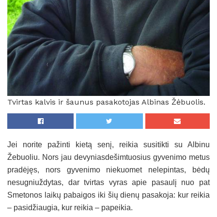
Tvirtas kalvis ir šaunus pasakotojas Albinas Žėbuolis.
Jei norite pažinti kietą senį, reikia susitikti su Albinu
Žebuoliu. Nors jau devyniasdešimtuosius gyvenimo metus
pradėjęs, nors gyvenimo niekuomet nelepintas, bėdų
nesugniuždytas, dar tvirtas vyras apie pasaulį nuo pat
Smetonos laikų pabaigos iki šių dienų pasakoja: kur reikia
– pasidžiaugia, kur reikia – papeikia.