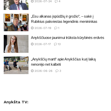
2026-07-24
4
„Esu alkanas įspūdžių ir grožio“, – sakė į
Rubikius pakviestas legendinis menininkas
2026-07-19
1
Anykščiuose jaunimui trūksta kūrybinės erdvės
2026-07-17
13
„Anykščių marti“ apie Anykščius kurį laiką
nenorėjo net kalbėti
2026-06-26
3
Anykšta TV: