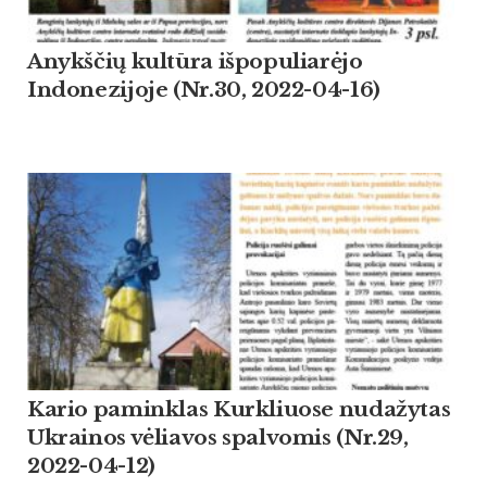
Anykščių kultūra išpopuliarėjo
Indonezijoje (Nr.30, 2022-04-16)
Kario paminklas Kurkliuose nudažytas
Ukrainos vėliavos spalvomis (Nr.29,
2022-04-12)